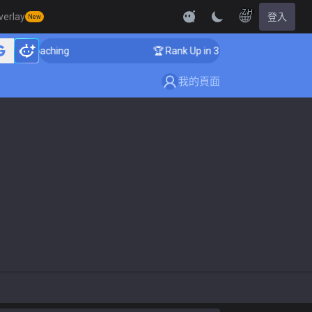
ZH
verlay
登入
New
r Coaching
🏆 Rank Up in 3 Days! Challenger Coaching
我的頁面