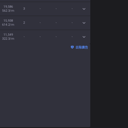
19,586
3
-
-
-
562.3/m
15,938
2
-
-
-
614.2/m
11,549
-
-
-
-
322.3/m
去除廣告