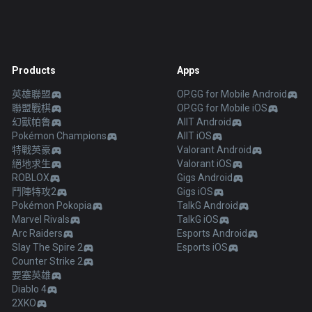
Products
Apps
英雄聯盟
OP.GG for Mobile Android
聯盟戰棋
OP.GG for Mobile iOS
幻獸帕魯
AllT Android
Pokémon Champions
AllT iOS
特戰英豪
Valorant Android
絕地求生
Valorant iOS
ROBLOX
Gigs Android
鬥陣特攻2
Gigs iOS
Pokémon Pokopia
TalkG Android
Marvel Rivals
TalkG iOS
Arc Raiders
Esports Android
Slay The Spire 2
Esports iOS
Counter Strike 2
要塞英雄
Diablo 4
2XKO