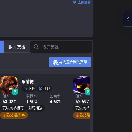
去除廣告
搜尋英雄
對手英雄
尋找適合我的英雄
布蘭德
維迦
下路
打野
下路
輔助
勝率
選擇率
禁用率
勝率
選擇率
禁用
53.02%
1.90%
4.63%
52.69%
2.34%
1.6
玩法風格相符
對局補強
玩法風格相符
對局補強
強勢選擇 #9
強勢選擇 #1
禁用壓力低