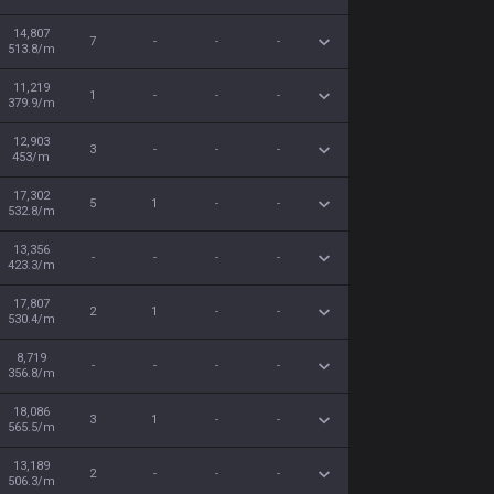
14,807
7
-
-
-
513.8/m
11,219
1
-
-
-
379.9/m
12,903
3
-
-
-
453/m
17,302
5
1
-
-
532.8/m
13,356
-
-
-
-
423.3/m
17,807
2
1
-
-
530.4/m
8,719
-
-
-
-
356.8/m
18,086
3
1
-
-
565.5/m
13,189
2
-
-
-
506.3/m