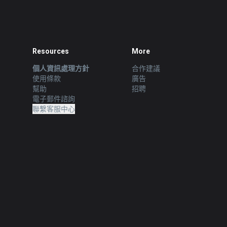
Resources
More
個人資訊處理方針
合作建議
使用條款
廣告
幫助
招聘
電子郵件諮詢
聯繫客服中心