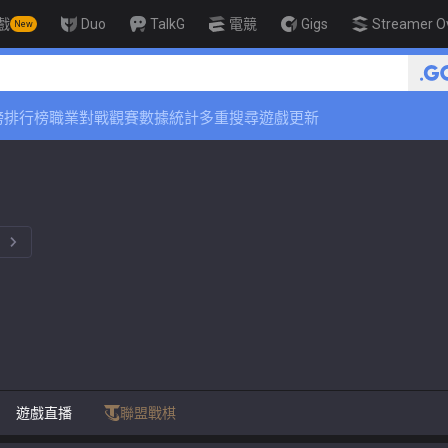
戲
Duo
TalkG
電競
Gigs
Streamer O
New
🏆 Rank Up in 3 Days! Challenge
榜
排行榜
職業對戰觀賽
數據統計
多重搜尋
遊戲更新
。
遊戲直播
聯盟戰棋