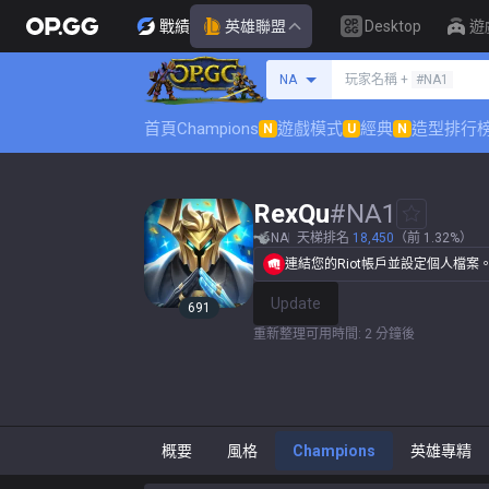
戰績
英雄聯盟
Desktop
遊
搜尋召喚師
NA
玩家名稱 +
#NA1
首頁
Champions
遊戲模式
經典
造型排行
N
U
N
RexQu
#
NA1
NA
天梯排名
18,450
（前 1.32%）
連結您的Riot帳戶並設定個人檔案
Update
691
重新整理可用時間
:
2 分鐘後
概要
風格
Champions
英雄專精