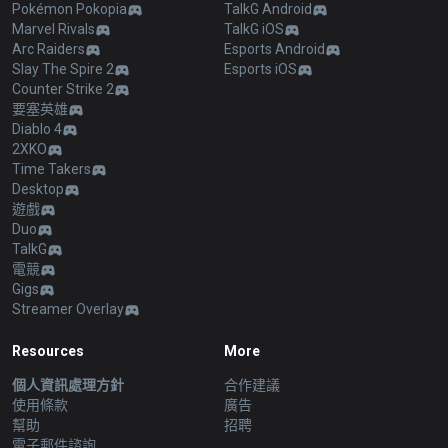
Pokémon Pokopia
TalkG Android
Marvel Rivals
TalkG iOS
Arc Raiders
Esports Android
Slay The Spire 2
Esports iOS
Counter Strike 2
要塞英雄
Diablo 4
2XKO
Time Takers
Desktop
遊戲
Duo
TalkG
電競
Gigs
Streamer Overlay
Resources
More
個人資訊處理方針
合作建議
使用條款
廣告
幫助
招聘
電子郵件諮詢