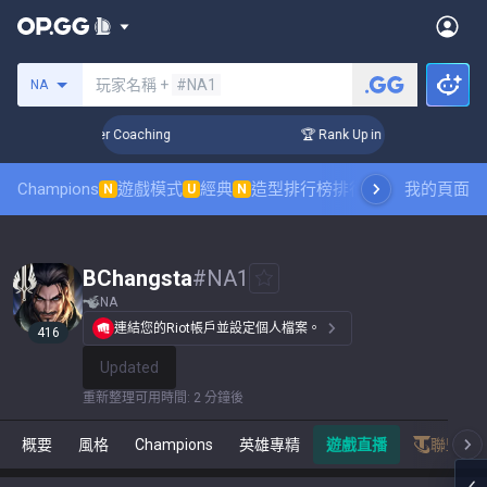
搜尋召喚師
玩家名稱 +
#NA1
NA
 Days! Challenger Coaching
🏆 Rank Up in 3 Days! Challeng
Champions
遊戲模式
經典
造型排行榜
排行榜
職業對戰觀賽
我的頁面
N
U
N
BChangsta
#
NA1
NA
連結您的Riot帳戶並設定個人檔案。
416
Updated
重新整理可用時間
:
2 分鐘後
概要
風格
Champions
英雄專精
遊戲直播
聯盟戰