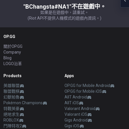
"BChangsta#NA1"不在遊戲中。
如果是在遊戲中，請重試。
(Riot API不提供人機模式的遊戲內資訊。)
OP.GG
關於OP.GG
Company
Blog
LOGO沿革
Products
Apps
英雄聯盟
OP.GG for Mobile Android
聯盟戰棋
OP.GG for Mobile iOS
幻獸帕魯
AllT Android
Pokémon Champions
AllT iOS
特戰英豪
Valorant Android
絕地求生
Valorant iOS
ROBLOX
Gigs Android
鬥陣特攻2
Gigs iOS