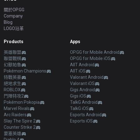
關於OP.GG
Company
Blog
LOGO沿革
Products
Apps
英雄聯盟
OP.GG for Mobile Android
聯盟戰棋
OP.GG for Mobile iOS
幻獸帕魯
AllT Android
Pokémon Champions
AllT iOS
特戰英豪
Valorant Android
絕地求生
Valorant iOS
ROBLOX
Gigs Android
鬥陣特攻2
Gigs iOS
Pokémon Pokopia
TalkG Android
Marvel Rivals
TalkG iOS
Arc Raiders
Esports Android
Slay The Spire 2
Esports iOS
Counter Strike 2
要塞英雄
Diablo 4