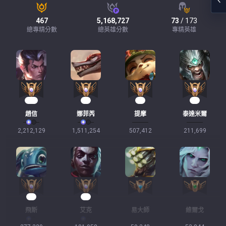
467
5,168,727
73
/ 173
總專精分數
總英雄分數
專精英雄
174
90
44
19
趙信
娜菲芮
提摩
泰達米爾
2,212,129
1,511,254
507,412
211,699
17
17
飛斯
艾克
易大師
維爾戈