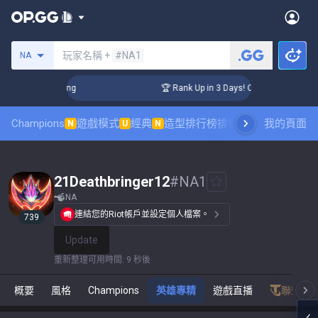
搜尋召喚師
玩家名稱 +
#NA1
NA
allenger Coaching
🏆 Rank Up in 3 Days! Challenger Coachi
Champions
遊戲模式
經典
造型排行榜
排行榜
職業對戰觀賽
我的頁面
N
U
N
21Deathbringer12
#
NA1
NA
連結您的Riot帳戶並設定個人檔案。
739
Update
重新整理可用時間
:
9 秒後
概要
風格
Champions
英雄專精
遊戲直播
聯盟戰