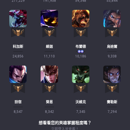
277,229
191,958
59,348
53,844
科加斯
維迦
布蘭德
烏迪爾
24,856
11,110
10,186
9,338
犽宿
葵恩
沃維克
賽勒斯
8,547
8,342
7,345
7,294
想看看您的英雄掌握程度嗎？
立即登入並查看！