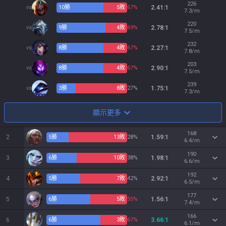
226
vs
10
勝
5
敗
67%
2.41:1
7.3/m
220
vs
9
勝
4
敗
69%
2.78:1
7.5/m
232
vs
8
勝
4
敗
67%
2.27:1
7.8/m
203
vs
8
勝
4
敗
67%
2.90:1
7.5/m
239
vs
3
勝
8
敗
27%
1.75:1
7.3/m
顯示更多
168
2
5
勝
13
敗
28%
1.59:1
6.4/m
190
3
6
勝
10
敗
38%
1.98:1
6.6/m
192
4
5
勝
7
敗
42%
2.92:1
6.5/m
177
5
6
勝
5
敗
55%
1.56:1
7.4/m
166
6
6
勝
3
敗
67%
3.66:1
6.1/m