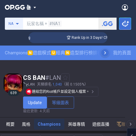
搜尋召喚師
玩家名稱 +
#NA1
NA
lenger Coaching
🏆 Rank Up in 3 Days! Challenger Coaching
Champions
遊戲模式
經典
造型排行榜
排行榜
職業對戰觀賽
我的頁面
N
U
N
CS BAN
#
LAN
LAN
天梯排名
1,040
（前 0.1505%）
連結您的Riot帳戶並設定個人檔案。
639
Update
等級圖表
最近更新
:
4 天前
概要
風格
Champions
英雄專精
遊戲直播
聯盟戰