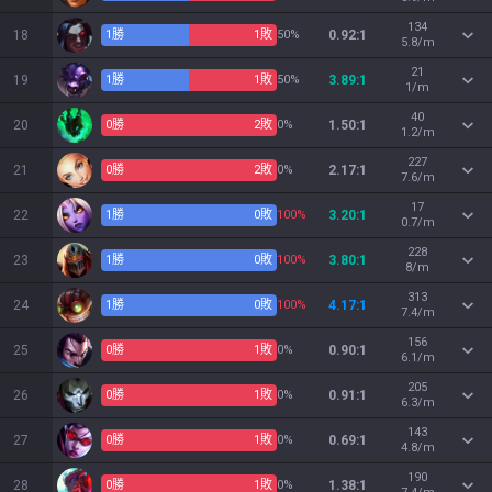
134
18
1
勝
1
敗
50%
0.92:1
5.8/m
21
19
1
勝
1
敗
50%
3.89:1
1/m
40
20
0
勝
2
敗
0%
1.50:1
1.2/m
227
21
0
勝
2
敗
0%
2.17:1
7.6/m
17
22
1
勝
0
敗
100%
3.20:1
0.7/m
228
23
1
勝
0
敗
100%
3.80:1
8/m
313
24
1
勝
0
敗
100%
4.17:1
7.4/m
156
25
0
勝
1
敗
0%
0.90:1
6.1/m
205
26
0
勝
1
敗
0%
0.91:1
6.3/m
143
27
0
勝
1
敗
0%
0.69:1
4.8/m
190
28
0
勝
1
敗
0%
1.38:1