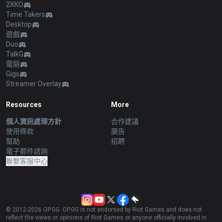
2XKO
Time Takers
Desktop
遊戲
Duo
TalkG
電競
Gigs
Streamer Overlay
Resources
More
個人資訊處理方針
合作建議
使用條款
廣告
幫助
招聘
電子郵件諮詢
聯繫客服中心
© 2012-
2026
OP.GG. OP.GG is not endorsed by Riot Games and does not
reflect the views or opinions of Riot Games or anyone officially involved in