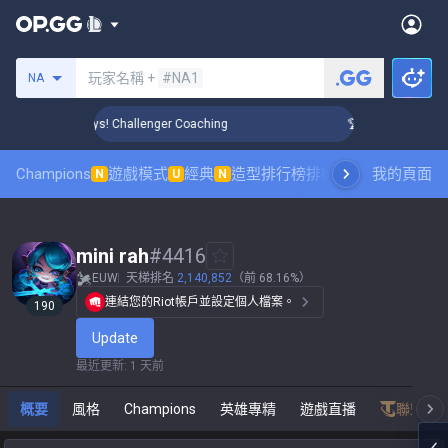
搜尋召喚師
玩家名稱 +
#NA1
NA
Rank Up in 3 Days! Challenger Coaching
🏆 Rank Up in 3 Day
Champions
遊戲模式
經典
造型排行榜
排行榜
職業對戰觀賽
我的頁面
N
U
N
mini rah
#
4416
EUW
天梯排名
2,140,852
（前 68.16%）
連結您的Riot帳戶並設定個人檔案。
190
Update
最近更新
:
1 天前
概要
風格
Champions
英雄專精
遊戲直播
聯盟戰