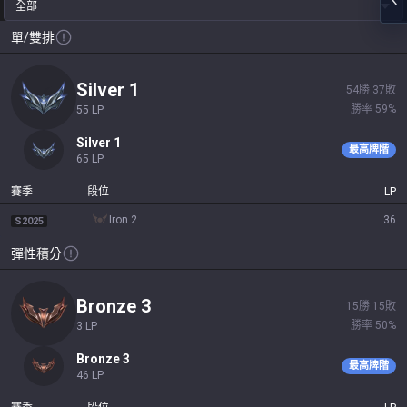
全部
單/雙排
silver 1
54
勝
37
敗
勝率
59
%
55
LP
silver 1
最高牌階
65
LP
賽季
段位
LP
iron 2
36
S2025
彈性積分
bronze 3
15
勝
15
敗
勝率
50
%
3
LP
bronze 3
最高牌階
46
LP