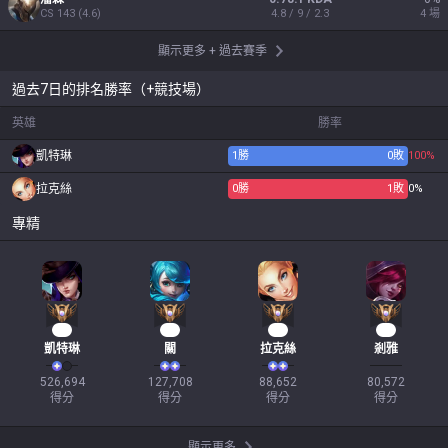
CS
143
(
4.6
)
4.8 / 9 / 2.3
4
場
顯示更多
+
過去賽季
過去7日的排名勝率（+競技場）
英雄
勝率
凱特琳
1
勝
0
敗
100%
拉克絲
0
勝
1
敗
0%
專精
39
14
11
10
凱特琳
關
拉克絲
剎雅
526,694

127,708

88,652

80,572

得分
得分
得分
得分
顯示更多