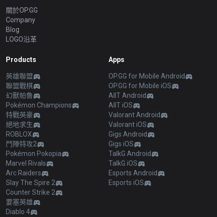
關於OP.GG
Company
Blog
LOGO沿革
Products
Apps
英雄聯盟
OP.GG for Mobile Android
聯盟戰棋
OP.GG for Mobile iOS
幻獸帕魯
AllT Android
Pokémon Champions
AllT iOS
特戰英豪
Valorant Android
絕地求生
Valorant iOS
ROBLOX
Gigs Android
鬥陣特攻2
Gigs iOS
Pokémon Pokopia
TalkG Android
Marvel Rivals
TalkG iOS
Arc Raiders
Esports Android
Slay The Spire 2
Esports iOS
Counter Strike 2
要塞英雄
Diablo 4