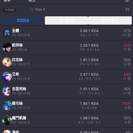
賽季
段位
LP
iron 4
39
S2025
S2026
單/雙排
彈性積分
全體
2.00:1 KDA
57
%
CS
165
(
5.4
)
6.6 / 7 / 7.3
121
場
凱特琳
2.26:1 KDA
62
%
CS
180
(
6
)
7.9 / 6.4 / 6.6
71
場
拉克絲
1.81:1 KDA
50
%
CS
105
(
3.7
)
3.9 / 6.7 / 8.2
12
場
艾希
2.47:1 KDA
64
%
CS
141
(
4.3
)
4.5 / 6.9 / 12.5
11
場
吉茵珂絲
1.91:1 KDA
45
%
CS
185
(
5.8
)
5.1 / 7.1 / 8.5
11
場
薇可絲
1.84:1 KDA
100
%
CS
145
(
5.1
)
6 / 8 / 8.8
4
場
魔鬥凱薩
1.08:1 KDA
50
%
CS
163
(
4.3
)
8.3 / 12.8 / 5.5
4
場
潘森
0.78:1 KDA
0
%