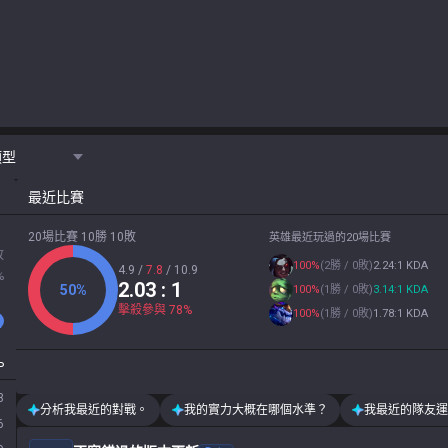
類型
最近比賽
20場比賽 10勝 10敗
英雄最近玩過的20場比賽
敗
100
%
(
2勝 / 0敗
)
2.24:1 KDA
4.9
/
7.8
/
10.9
%
2.03
: 1
50
%
100
%
(
1勝 / 0敗
)
3.14:1 KDA
擊殺參與
78
%
100
%
(
1勝 / 0敗
)
1.78:1 KDA
P
3
分析我最近的對戰。
我的實力大概在哪個水準？
我最近的隊友運
6