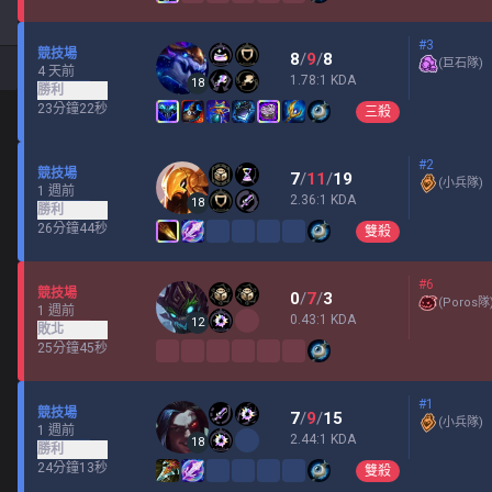
#3
競技場
8
/
9
/
8
(
巨石隊
)
4 天前
1.78:1 KDA
18
勝利
23分鐘22秒
三殺
#2
競技場
7
/
11
/
19
(
小兵隊
)
1 週前
2.36:1 KDA
18
勝利
26分鐘44秒
雙殺
#6
競技場
0
/
7
/
3
(
Poros隊
1 週前
0.43:1 KDA
12
敗北
25分鐘45秒
#1
競技場
7
/
9
/
15
(
小兵隊
)
1 週前
2.44:1 KDA
18
勝利
24分鐘13秒
雙殺