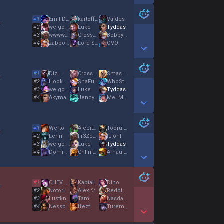
Show More Detail Games
#
1
Emil Den Længste
kartoffelmosen
Valdes
)
#
2
we go Loco
Luke
Tyddas
#
3
wwwwwwwwwwwwwwww
Crossover
Bobby likes adc
#
4
zabbour el9arya
Lord Sunless
OVO
Show More Detail Games
#
1
DizL
Crossover
SmasherMayela
)
#
2
HookOver
ShaFuL
WhoStoleMyCar
#
3
we go Loco
Luke
Tyddas
#
4
Akymaru II
Jencyo II
Mel Medarda
Show More Detail Games
#
1
Werto
Alecito10
Tooru Amuro
)
#
2
Lenni
Fr3ZeRtoWiNer
lLionl
#
3
we go Loco
Luke
Tyddas
#
4
Dominik
ChliniPessers
Arnauiih
Show More Detail Games
#
1
CHEV CHELIOS
KaptajnKlo
Dino
)
#
2
Notorious Ale
Alex ツ
Redbine
#
3
Lustknabe69
Tam
Nasdas six seven
#
4
Nessberry
ffezf
Turemmor
Show More Detail Games