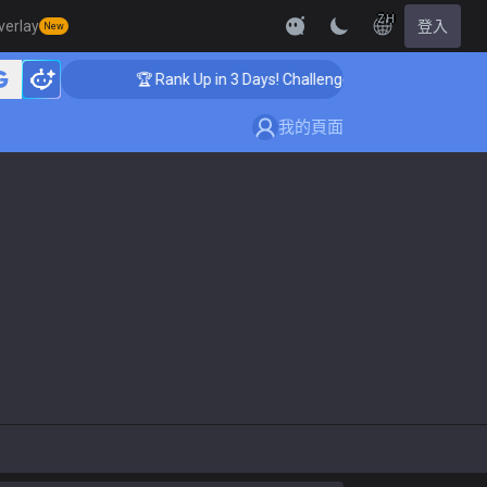
ZH
verlay
登入
New
🏆 Rank Up in 3 Days! Challenger Coaching
我的頁面