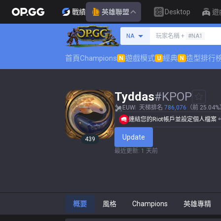
戰績
英雄聯盟
Desktop
遊
搜尋召喚師
NA
玩家名稱 +
#NA1
首頁
Champions
遊戲模式
經典
造型排行
N
U
N
Tyddas
#
KPOP
EUW
天梯排名
786,076
（前 25.04
連結您的Riot帳戶並設定個人檔案
Update
439
最近更新
:
1 天前
概要
風格
Champions
英雄專精