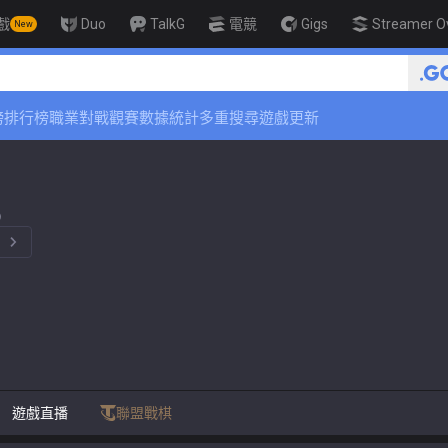
戲
Duo
TalkG
電競
Gigs
Streamer O
New
榜
排行榜
職業對戰觀賽
數據統計
多重搜尋
遊戲更新
%）
。
遊戲直播
聯盟戰棋