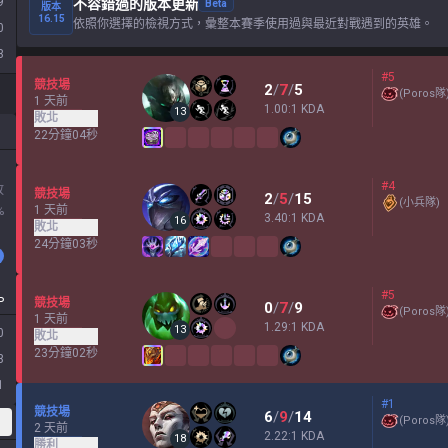
9
不容錯過的版本更新
Beta
版本
16.15
依照你選擇的檢視方式，彙整本賽季使用過與最近對戰遇到的英雄。
0
3
#5
競技場
2
/
7
/
5
(
Poros隊
1 天前
1.00:1 KDA
13
敗北
22分鐘04秒
#4
敗
競技場
2
/
5
/
15
(
小兵隊
)
1 天前
%
3.40:1 KDA
16
敗北
24分鐘03秒
#5
P
競技場
0
/
7
/
9
(
Poros隊
1 天前
1.29:1 KDA
13
0
敗北
23分鐘02秒
3
1
#1
競技場
6
/
9
/
14
(
Poros隊
2 天前
2.22:1 KDA
18
勝利