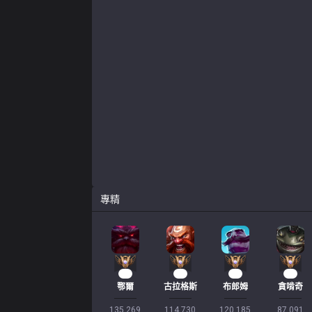
專精
14
13
11
10
鄂爾
古拉格斯
布郎姆
貪啃奇
135,269

114,730

120,185

87,091
