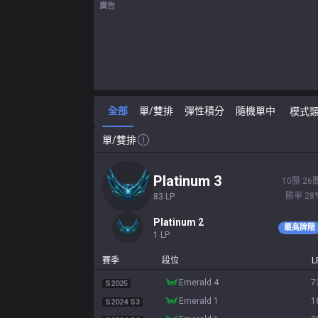
廣告
全部
單/雙排
彈性積分
隨機單中
模式
單/雙排
platinum 3
10
勝
26
勝率
28
83
LP
platinum 2
最高牌階
1
LP
賽季
段位
L
emerald 4
7
S2025
emerald 1
1
S2024 S3