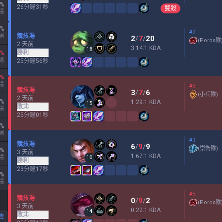
%
26分鐘31秒
雙殺
場
%
#2
場
競技場
2
/
7
/
20
(
Poros隊
2 天前
3.14:1 KDA
18
勝利
%
場
25分鐘56秒
%
場
#5
競技場
3
/
7
/
6
(
小兵隊
)
2 天前
%
1.29:1 KDA
15
敗北
場
25分鐘01秒
%
場
#3
競技場
6
/
9
/
9
(
崇衛隊
)
%
3 天前
1.67:1 KDA
場
16
勝利
23分鐘17秒
%
場
#5
競技場
0
/
9
/
2
(
Poros隊
3 天前
0.22:1 KDA
14
敗北
告