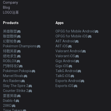
Company
Blog
LOGO沿革
Products
Apps
英雄聯盟
OP.GG for Mobile Android
聯盟戰棋
OP.GG for Mobile iOS
幻獸帕魯
AllT Android
Pokémon Champions
AllT iOS
特戰英豪
Valorant Android
絕地求生
Valorant iOS
ROBLOX
Gigs Android
鬥陣特攻2
Gigs iOS
Pokémon Pokopia
TalkG Android
Marvel Rivals
TalkG iOS
Arc Raiders
Esports Android
Slay The Spire 2
Esports iOS
Counter Strike 2
要塞英雄
Diablo 4
2XKO
Time Takers