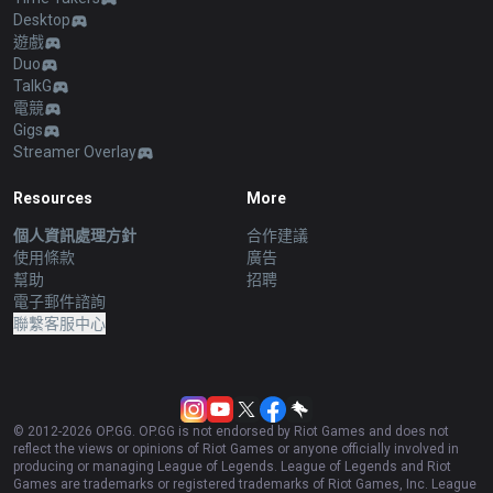
Desktop
遊戲
Duo
TalkG
電競
Gigs
Streamer Overlay
Resources
More
個人資訊處理方針
合作建議
使用條款
廣告
幫助
招聘
電子郵件諮詢
聯繫客服中心
© 2012-
2026
OP.GG. OP.GG is not endorsed by Riot Games and does not
reflect the views or opinions of Riot Games or anyone officially involved in
producing or managing League of Legends. League of Legends and Riot
Games are trademarks or registered trademarks of Riot Games, Inc. League