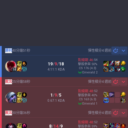
勝利
40分鐘51秒
彈性積分
4 週前
Sh
對線期
46
:
54
19
/
9
/
18
擊殺參與
50
%
CS
176
(4.3)
4.11:1 KDA
18
emerald 2
敗北
25分鐘58秒
彈性積分
4 週前
Sh
對線期
48
:
52
1
/
9
/
5
擊殺參與
40
%
CS
163
(6.3)
0.67:1 KDA
12
emerald 1
敗北
30分鐘36秒
彈性積分
4 週前
Sh
對線期
48
:
52
8
/
14
/
9
擊殺參與
59
%