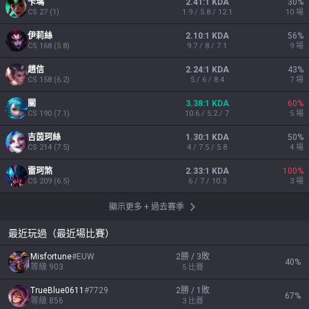
卡瑪
2.41:1 KDA
30
%
CS
27
(
1
)
1.9 / 5.8 / 12.1
10
場
伊莉絲
2.10:1 KDA
56
%
CS
168
(
5.8
)
9.7 / 8 / 7.1
9
場
趙信
2.24:1 KDA
43
%
CS
158
(
6.2
)
5 / 6 / 8.4
7
場
關
3.38:1 KDA
60
%
CS
190
(
7.1
)
10.6 / 5.2 / 7
5
場
吉茵珂絲
1.30:1 KDA
50
%
CS
214
(
7.5
)
4 / 7.5 / 5.8
4
場
雷珂煞
2.33:1 KDA
100
%
CS
209
(
6.5
)
6 / 7 / 10.3
3
場
顯示更多
+
過去賽季
最近玩過（最近場比賽）
Misfortune
#
EUW
2勝 / 3敗
40
%
等級
903
5
比賽
TrueBlue0611
#
7729
2勝 / 1敗
67
%
等級
856
3
比賽