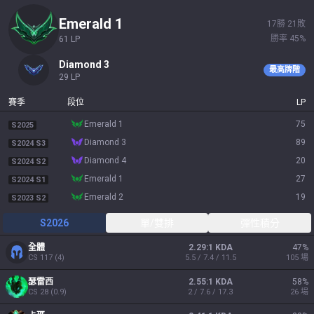
emerald 1
17
勝
21
敗
勝率
45
%
61
LP
diamond 3
最高牌階
29
LP
賽季
段位
LP
emerald 1
75
S2025
diamond 3
89
S2024 S3
diamond 4
20
S2024 S2
emerald 1
27
S2024 S1
emerald 2
19
S2023 S2
S2026
單/雙排
彈性積分
全體
2.29:1 KDA
47
%
CS
117
(
4
)
5.5 / 7.4 / 11.5
105
場
瑟雷西
2.55:1 KDA
58
%
CS
28
(
0.9
)
2 / 7.6 / 17.3
26
場