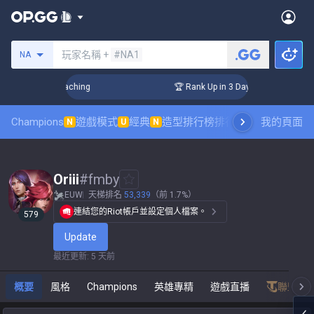
搜尋召喚師
玩家名稱 +
#NA1
NA
 Challenger Coaching
🏆 Rank Up in 3 Days! Challenger Coac
Champions
遊戲模式
經典
造型排行榜
排行榜
職業對戰觀賽
我的頁面
N
U
N
Oriii
#
fmby
EUW
天梯排名
53,339
（前 1.7%）
連結您的Riot帳戶並設定個人檔案。
579
Update
最近更新
:
5 天前
概要
風格
Champions
英雄專精
遊戲直播
聯盟戰