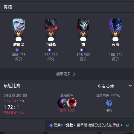
專精
27
21
17
17
維爾戈
厄薩斯
燼
夜曲
306,178

255,670

198,932

180,441

得分
得分
得分
得分
顯示更多
最近比賽
5場比賽 2勝 3敗
最高勝率
首選角色（排名）
9.2
/
9.4
/
7.0
1.72
: 1
100
%
100
%
40
%
擊殺參與
47
%
使用
OP
分數
，更準確地細分您的技能等級。