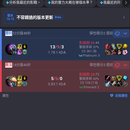
分析我最近的對戰。
我的實力大概在哪個水準？
我最近的隊友運
版本
不容錯過的版本更新
Beta
16.15
勝利
32分鐘48秒
彈性積分
2 週前
Sh
對線期
56
:
44
13
/
9
/
3
擊殺參與
37
%
CS
261
(8)
1.78:1 KDA
19
platinum 3
敗北
24分鐘46秒
彈性積分
3 週前
Sh
對線期
28
:
72
5
/
6
/
0
擊殺參與
42
%
CS
193
(7.8)
0.83:1 KDA
12
emerald 2
廣告
去除廣告