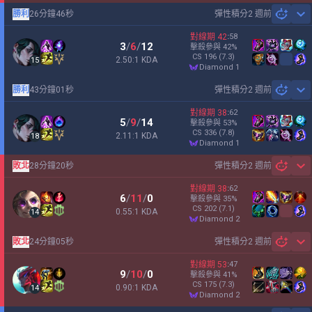
勝利
26分鐘46秒
彈性積分
2 週前
Sh
對線期
42
:
58
3
/
6
/
12
擊殺參與
42
%
CS
196
(7.3)
2.50:1 KDA
15
diamond 1
勝利
43分鐘01秒
彈性積分
2 週前
Sh
對線期
38
:
62
5
/
9
/
14
擊殺參與
53
%
CS
336
(7.8)
2.11:1 KDA
18
diamond 1
敗北
28分鐘20秒
彈性積分
2 週前
Sh
對線期
38
:
62
6
/
11
/
0
擊殺參與
35
%
CS
202
(7.1)
0.55:1 KDA
14
diamond 2
敗北
24分鐘05秒
彈性積分
2 週前
Sh
對線期
53
:
47
9
/
10
/
0
擊殺參與
41
%
CS
175
(7.3)
0.90:1 KDA
14
diamond 2