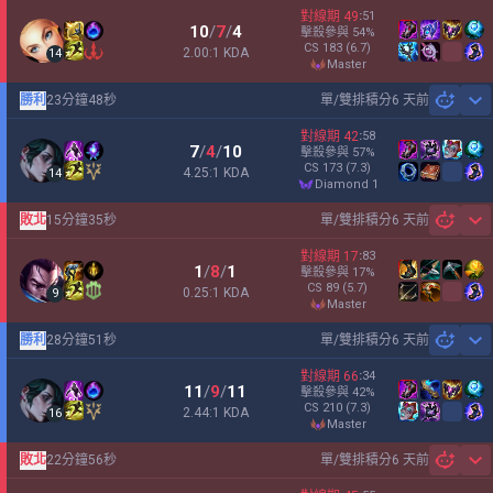
對線期
49
:
51
10
/
7
/
4
擊殺參與
54
%
CS
183
(6.7)
2.00:1 KDA
14
master
勝利
23分鐘48秒
單/雙排積分
6 天前
Sh
對線期
42
:
58
7
/
4
/
10
擊殺參與
57
%
CS
173
(7.3)
4.25:1 KDA
14
diamond 1
敗北
15分鐘35秒
單/雙排積分
6 天前
Sh
對線期
17
:
83
1
/
8
/
1
擊殺參與
17
%
CS
89
(5.7)
0.25:1 KDA
9
master
勝利
28分鐘51秒
單/雙排積分
6 天前
Sh
對線期
66
:
34
11
/
9
/
11
擊殺參與
42
%
CS
210
(7.3)
2.44:1 KDA
16
master
敗北
22分鐘56秒
單/雙排積分
6 天前
Sh