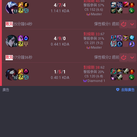
對線期
45
:
55
4
/
7
/
4
擊殺參與
57
%
CS
152
(6.6)
1.14:1 KDA
13
master
敗北
25分鐘04秒
彈性積分
1 週前
Sh
對線期
33
:
67
4
/
9
/
0
擊殺參與
31
%
CS
231
(9.2)
0.44:1 KDA
14
master
敗北
17分鐘36秒
彈性積分
2 週前
Sh
對線期
38
:
62
1
/
5
/
1
擊殺參與
20
%
CS
120
(6.8)
0.40:1 KDA
10
diamond 1
廣告
去除廣告