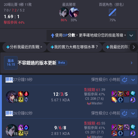
20場比賽 9勝 11敗
最高勝率
首選角色（排名）
7.0
/
7.2
/
5.2
1.69
: 1
86
%
33
%
75
%
擊殺參與
44
%
使用
OP
分數
，更準確地細分您的技能等級。
分析我最近的對戰。
我的實力大概在哪個水準？
我最近的隊友運
版本
不容錯過的版本更新
Beta
16.15
勝利
27分鐘19秒
彈性積分
1 小時前
Sh
對線期
61
:
39
12
/
3
/
5
擊殺參與
47
%
CS
208
(7.6)
5.67:1 KDA
16
master
勝利
26分鐘02秒
彈性積分
2 小時前
Sh
對線期
45
:
55
9
/
6
/
8
擊殺參與
41
%
CS
201
(7.7)
2.83:1 KDA
15
master