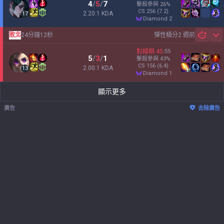
4
/
5
/
7
擊殺參與
26
%
CS
256
(7.2)
2.20:1 KDA
17
diamond 2
敗北
24分鐘12秒
彈性積分
2 週前
Sh
對線期
45
:
55
5
/
3
/
1
擊殺參與
43
%
CS
156
(6.4)
2.00:1 KDA
13
diamond 1
顯示更多
廣告
去除廣告