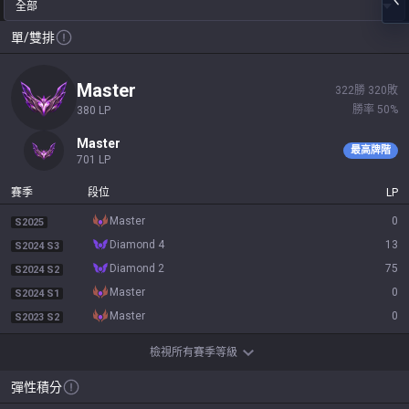
全部
單/雙排
master
322
勝
320
敗
勝率
50
%
380
LP
master
最高牌階
701
LP
賽季
段位
LP
master
0
S2025
diamond 4
13
S2024 S3
diamond 2
75
S2024 S2
master
0
S2024 S1
master
0
S2023 S2
檢視所有賽季等級
彈性積分