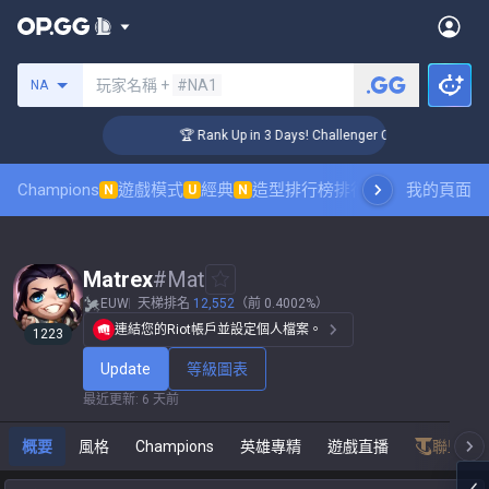
搜尋召喚師
玩家名稱 +
#NA1
NA
🏆 Rank Up in 3 Days! Challenger Coaching
Champions
遊戲模式
經典
造型排行榜
排行榜
職業對戰觀賽
我的頁面
N
U
N
Matrex
#
Mat
EUW
天梯排名
12,552
（前 0.4002%）
連結您的Riot帳戶並設定個人檔案。
1223
Update
等級圖表
最近更新
:
6 天前
概要
風格
Champions
英雄專精
遊戲直播
聯盟戰