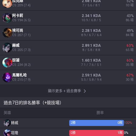
拉克絲
2.68:1 KDA
52
%
CS
209
(
7.4
)
7 / 5.6 / 8.1
93
場
阿卡莉
2.34:1 KDA
43
%
CS
194
(
6.5
)
10.9 / 6.8 / 5
86
場
埃可尚
2.28:1 KDA
49
%
CS
207
(
7.1
)
8.9 / 6.7 / 6.4
84
場
赫威
2.89:1 KDA
63
%
CS
205
(
7.3
)
8 / 5.8 / 8.8
65
場
犽凝
1.60:1 KDA
60
%
CS
234
(
8.2
)
7.1 / 7.6 / 5.1
35
場
馬爾札哈
2.59:1 KDA
67
%
CS
215
(
7.9
)
5.5 / 5.8 / 9.4
30
場
顯示更多
+
過去賽季
過去7日的排名勝率（+競技場）
英雄
勝率
赫威
2
勝
0
敗
100%
塔隆
0
勝
1
敗
0%