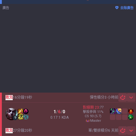
廣告
去除廣告
敗北
16分鐘19秒
彈性積分
3 小時前
Sh
對線期
23
:
77
1
/
6
/
0
擊殺參與
11
%
CS
93
(5.7)
0.17:1 KDA
9
master
敗北
27分鐘20秒
單/雙排積分
6 天前
Sh