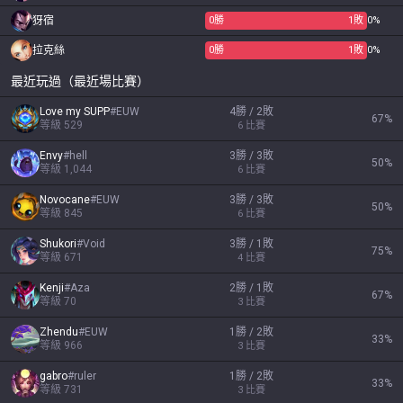
犽宿
0
勝
1
敗
0%
拉克絲
0
勝
1
敗
0%
最近玩過（最近場比賽）
Love my SUPP
#
EUW
4勝 / 2敗
67
%
等級
529
6
比賽
Envy
#
hell
3勝 / 3敗
50
%
等級
1,044
6
比賽
Novocane
#
EUW
3勝 / 3敗
50
%
等級
845
6
比賽
Shukori
#
Void
3勝 / 1敗
75
%
等級
671
4
比賽
Kenji
#
Aza
2勝 / 1敗
67
%
等級
70
3
比賽
Zhendu
#
EUW
1勝 / 2敗
33
%
等級
966
3
比賽
gabro
#
ruler
1勝 / 2敗
33
%
等級
731
3
比賽