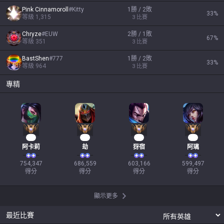
Pink Cinnamoroll
#
Kitty
1勝 / 2敗
33
%
等級
1,315
3
比賽
Chryze
#
EUW
2勝 / 1敗
67
%
等級
351
3
比賽
BastShen
#
777
1勝 / 2敗
33
%
等級
964
3
比賽
專精
71
65
57
57
阿卡莉
劫
犽宿
阿璃
754,347

686,559

603,166

599,497

得分
得分
得分
得分
顯示更多
最近比賽