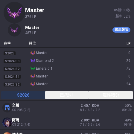
master
85
勝
80
敗
勝率
52
%
376
LP
master
最高牌階
487
LP
賽季
段位
LP
master
0
S2025
diamond 2
29
S2024 S3
emerald 1
75
S2024 S2
master
0
S2024 S1
master
24
S2023 S2
S2026
單/雙排
彈性積分
全體
2.45:1 KDA
50
%
CS
205
(
7.2
)
8.1 / 6.2 / 7.2
804
場
阿璃
2.99:1 KDA
49
%
CS
212
(
7.4
)
7.9 / 5.5 / 8.6
99
場