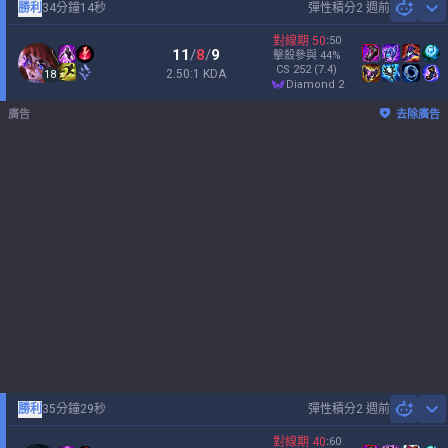
勝利
34分鐘14秒
彈性積分
2 週前
Sh
對線期
50
:
50
11
/
8
/
9
擊殺參與
44
%
CS
252
(7.4)
2.50:1 KDA
18
diamond 2
廣告
去除廣告
勝利
35分鐘29秒
彈性積分
2 週前
Sh
對線期
40
:
60