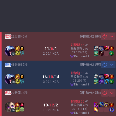
敗北
22分鐘40秒
彈性積分
2 週前
Sh
對線期
66
:
34
11
/
6
/
1
擊殺參與
71
%
CS
163
(7.2)
2.00:1 KDA
13
diamond 1
勝利
41分鐘19秒
彈性積分
2 週前
Sh
對線期
58
:
42
16
/
10
/
14
擊殺參與
56
%
CS
290
(7)
3.00:1 KDA
18
diamond 1
敗北
27分鐘08秒
彈性積分
2 週前
Sh
對線期
55
:
45
10
/
12
/
2
擊殺參與
40
%
CS
131
(4.8)
1.00:1 KDA
14
diamond 1