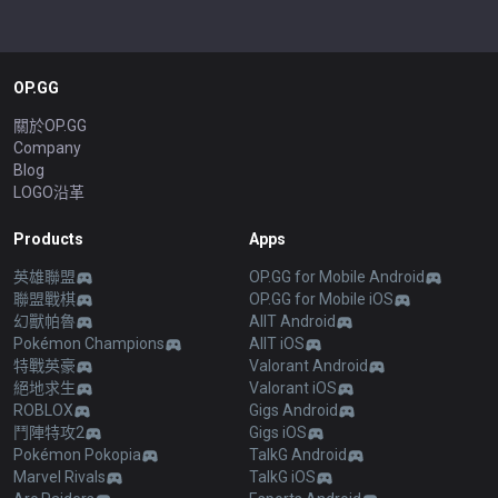
OP.GG
關於OP.GG
Company
Blog
LOGO沿革
Products
Apps
英雄聯盟
OP.GG for Mobile Android
聯盟戰棋
OP.GG for Mobile iOS
幻獸帕魯
AllT Android
Pokémon Champions
AllT iOS
特戰英豪
Valorant Android
絕地求生
Valorant iOS
ROBLOX
Gigs Android
鬥陣特攻2
Gigs iOS
Pokémon Pokopia
TalkG Android
Marvel Rivals
TalkG iOS