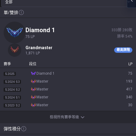
全部
單/雙排
diamond 1
333
勝
280
敗
勝率
54
%
75
LP
grandmaster
最高牌階
1,871
LP
賽季
段位
LP
diamond 1
75
S2025
master
193
S2024 S3
master
417
S2024 S2
master
340
S2024 S1
master
30
S2023 S2
檢視所有賽季等級
彈性積分