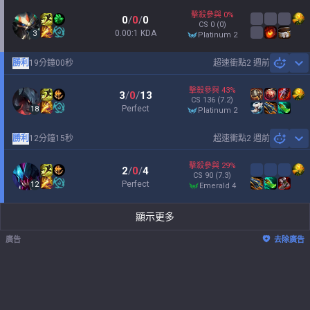
擊殺參與
0
%
0
/
0
/
0
CS
0
(0)
0.00:1 KDA
3
platinum 2
勝利
19分鐘00秒
超速衝點
2 週前
Sh
擊殺參與
43
%
3
/
0
/
13
CS
136
(7.2)
Perfect
18
platinum 2
勝利
12分鐘15秒
超速衝點
2 週前
Sh
擊殺參與
29
%
2
/
0
/
4
CS
90
(7.3)
Perfect
12
emerald 4
顯示更多
廣告
去除廣告