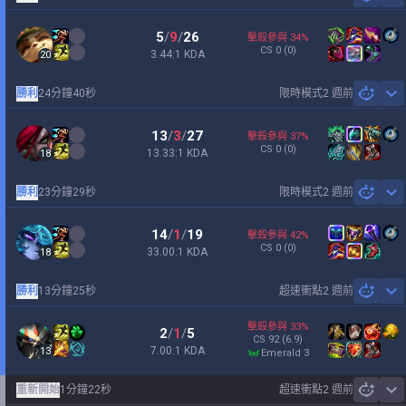
Sh
5
/
9
/
26
擊殺參與
34
%
CS
0
(0)
3.44:1 KDA
20
勝利
24分鐘40秒
限時模式
2 週前
Sh
13
/
3
/
27
擊殺參與
37
%
CS
0
(0)
13.33:1 KDA
18
勝利
23分鐘29秒
限時模式
2 週前
Sh
14
/
1
/
19
擊殺參與
42
%
CS
0
(0)
33.00:1 KDA
18
勝利
13分鐘25秒
超速衝點
2 週前
Sh
擊殺參與
33
%
2
/
1
/
5
CS
92
(6.9)
7.00:1 KDA
13
emerald 3
重新開始
1分鐘22秒
超速衝點
2 週前
Sh