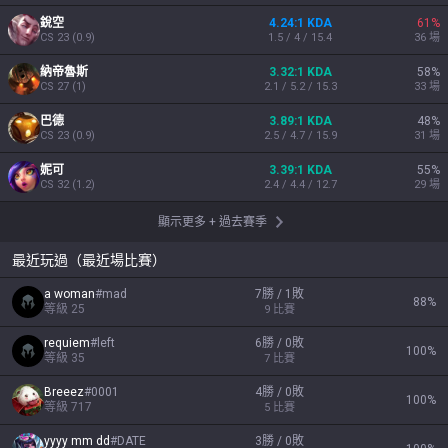
銳空
4.24:1 KDA
61
%
CS
23
(
0.9
)
1.5 / 4 / 15.4
36
場
納帝魯斯
3.32:1 KDA
58
%
CS
27
(
1
)
2.1 / 5.2 / 15.3
33
場
巴德
3.89:1 KDA
48
%
CS
23
(
0.9
)
2.5 / 4.7 / 15.9
31
場
妮可
3.39:1 KDA
55
%
CS
32
(
1.2
)
2.4 / 4.4 / 12.7
29
場
顯示更多
+
過去賽季
最近玩過（最近場比賽）
a woman
#
mad
7勝 / 1敗
88
%
等級
25
9
比賽
requiem
#
left
6勝 / 0敗
100
%
等級
35
7
比賽
Breeez
#
0001
4勝 / 0敗
100
%
等級
717
5
比賽
yyyy mm dd
#
DATE
3勝 / 0敗