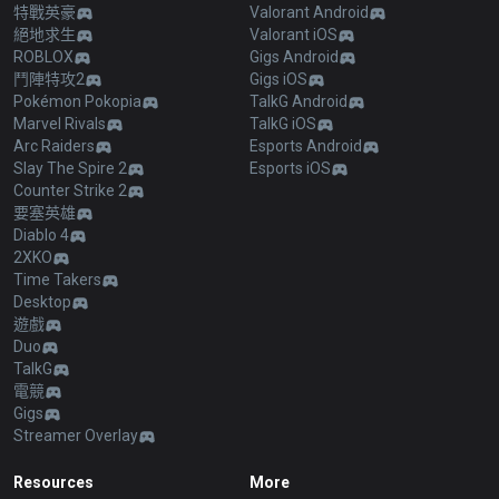
特戰英豪
Valorant Android
絕地求生
Valorant iOS
ROBLOX
Gigs Android
鬥陣特攻2
Gigs iOS
Pokémon Pokopia
TalkG Android
Marvel Rivals
TalkG iOS
Arc Raiders
Esports Android
Slay The Spire 2
Esports iOS
Counter Strike 2
要塞英雄
Diablo 4
2XKO
Time Takers
Desktop
遊戲
Duo
TalkG
電競
Gigs
Streamer Overlay
Resources
More