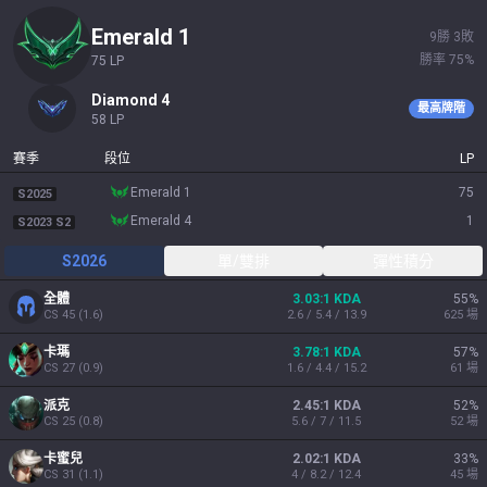
emerald 1
9
勝
3
敗
勝率
75
%
75
LP
diamond 4
最高牌階
58
LP
賽季
段位
LP
emerald 1
75
S2025
emerald 4
1
S2023 S2
S2026
單/雙排
彈性積分
全體
3.03:1 KDA
55
%
CS
45
(
1.6
)
2.6 / 5.4 / 13.9
625
場
卡瑪
3.78:1 KDA
57
%
CS
27
(
0.9
)
1.6 / 4.4 / 15.2
61
場
派克
2.45:1 KDA
52
%
CS
25
(
0.8
)
5.6 / 7 / 11.5
52
場
卡蜜兒
2.02:1 KDA
33
%
CS
31
(
1.1
)
4 / 8.2 / 12.4
45
場