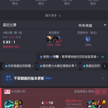
260,841

206,284

182,140

161,525

得分
得分
得分
得分
顯示更多
最近比賽
9場比賽 7勝 1敗
最高勝率
首選角色（排名）
5.4
/
3.2
/
13.3
5.83
: 1
100
%
100
%
100
%
擊殺參與
36
%
使用
OP
分數
，更準確地細分您的技能等級。
分析我最近的對戰。
我的實力大概在哪個水準？
我最近的隊友運
版本
不容錯過的版本更新
Beta
16.15
敗北
23分鐘57秒
超速衝點
2 週前
Sh
擊殺參與
54
%
4
/
7
/
10
CS
149
(6.2)
2.00:1 KDA
18