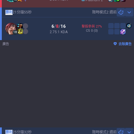
platinum 2
勝利
21分鐘55秒
限時模式
2 週前
Sh
6
/
8
/
16
擊殺參與
27
%
CS
0
(0)
2.75:1 KDA
18
廣告
去除廣告
勝利
25分鐘32秒
限時模式
2 週前