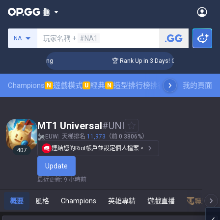
搜尋召喚師
玩家名稱 +
#NA1
NA
llenger Coaching
🏆 Rank Up in 3 Days! Challenger Coaching
Champions
遊戲模式
經典
造型排行榜
排行榜
職業對戰觀賽
我的頁面
N
U
N
MT1 Universal
#
UNI
EUW
天梯排名
11,973
（前 0.3806%）
連結您的Riot帳戶並設定個人檔案。
407
Update
最近更新
:
9 小時前
概要
風格
Champions
英雄專精
遊戲直播
聯盟戰