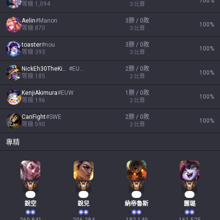
100
%
等級
1,094
3
比賽
Aelin
#
Manon
3勝 / 0敗
100
%
等級
870
3
比賽
toaster
#
nou
3勝 / 0敗
100
%
等級
393
3
比賽
NickEh30TheKing
#
EUW
2勝 / 0敗
100
%
等級
185
2
比賽
KenjiAkimura
#
EUW
1勝 / 0敗
100
%
等級
196
2
比賽
CanFight
#
SWE
2勝 / 0敗
100
%
等級
590
2
比賽
專精
26
21
19
17
銳空
銳兒
納帝魯斯
露璐