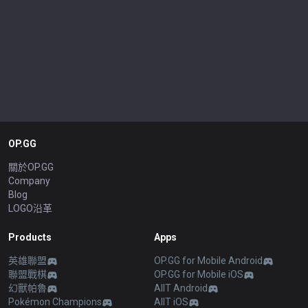
OP.GG
關於OP.GG
Company
Blog
LOGO沿革
Products
Apps
英雄聯盟
OP.GG for Mobile Android
聯盟戰棋
OP.GG for Mobile iOS
幻獸帕魯
AllT Android
Pokémon Champions
AllT iOS