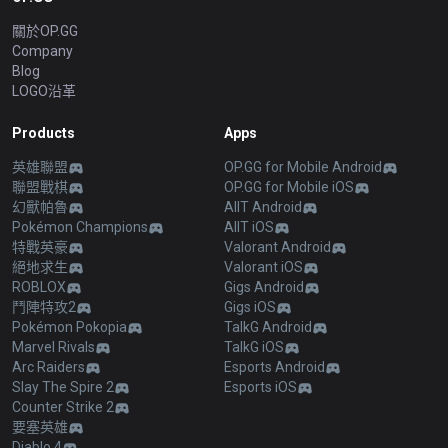
關於OP.GG
Company
Blog
LOGO沿革
Products
Apps
英雄聯盟
OP.GG for Mobile Android
聯盟戰棋
OP.GG for Mobile iOS
幻獸帕魯
AllT Android
Pokémon Champions
AllT iOS
特戰英豪
Valorant Android
絕地求生
Valorant iOS
ROBLOX
Gigs Android
鬥陣特攻2
Gigs iOS
Pokémon Pokopia
TalkG Android
Marvel Rivals
TalkG iOS
Arc Raiders
Esports Android
Slay The Spire 2
Esports iOS
Counter Strike 2
要塞英雄
Diablo 4