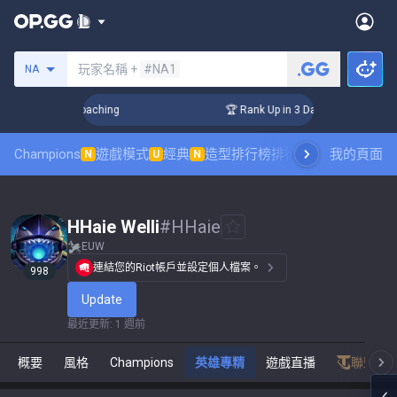
搜尋召喚師
玩家名稱 +
#NA1
NA
s! Challenger Coaching
🏆 Rank Up in 3 Days! Challenger Co
Champions
遊戲模式
經典
造型排行榜
排行榜
職業對戰觀賽
我的頁面
N
U
N
HHaie Welli
#
HHaie
EUW
連結您的Riot帳戶並設定個人檔案。
998
Update
最近更新
:
1 週前
概要
風格
Champions
英雄專精
遊戲直播
聯盟戰