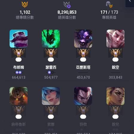
1,102
8,290,853
171
/ 173
總專精分數
總英雄分數
專精英雄
63
47
43
30
布郎姆
瑟雷西
亞歷斯塔
銳空
664,613
504,977
453,670
303,843
26
24
18
18
納帝魯斯
索娜
犽宿
銳兒