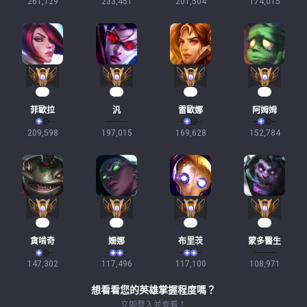
261,129
233,451
201,504
174,015
17
17
14
14
菲歐拉
汎
雷歐娜
阿姆姆
209,598
197,015
169,628
152,784
14
13
13
12
貪啃奇
姍娜
布里茨
蒙多醫生
147,302
117,496
117,100
108,971
想看看您的英雄掌握程度嗎？
立即登入並查看！