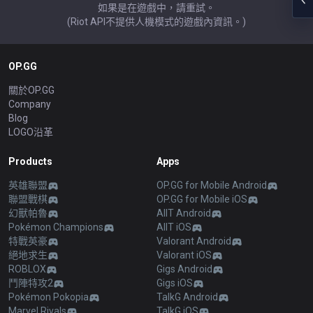
如果是在遊戲中，請重試。
(Riot API不提供人機模式的遊戲內資訊。)
OP.GG
關於OP.GG
Company
Blog
LOGO沿革
Products
Apps
英雄聯盟
OP.GG for Mobile Android
聯盟戰棋
OP.GG for Mobile iOS
幻獸帕魯
AllT Android
Pokémon Champions
AllT iOS
特戰英豪
Valorant Android
絕地求生
Valorant iOS
ROBLOX
Gigs Android
鬥陣特攻2
Gigs iOS
Pokémon Pokopia
TalkG Android
Marvel Rivals
TalkG iOS