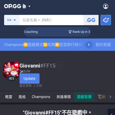
搜尋召喚師
玩家名稱 +
#NA1
NA
Days! Challenger Coaching
🏆 Rank Up in 3 Days! Challenger
Champions
遊戲模式
經典
造型排行榜
排行榜
職業對戰觀賽
我的頁面
N
U
N
Giovanni
#
FF15
EUW
Update
403
最近更新
:
2 天前
概要
風格
Champions
英雄專精
遊戲直播
聯盟戰
"Giovanni#FF15"不在遊戲中。