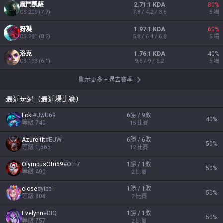
魔鬥凱薩
2.71:1 KDA
80
%
CS
209
(
7.7
)
7.8 / 4.2 / 3.6
5
場
犽凝
1.97:1 KDA
60
%
CS
281
(
8.2
)
5.8 / 6.4 / 6.8
5
場
洛克
1.76:1 KDA
40
%
CS
193
(
6.1
)
9.6 / 9 / 6.2
5
場
顯示更多
+
過去賽季
最近玩過（最近場比賽）
Loki
#
UwU69
6勝 / 9敗
40
%
等級
740
15
比賽
Azure tit
#
EUW
6勝 / 6敗
50
%
等級
1,565
12
比賽
OlympusOtri69
#
Otri7
1勝 / 1敗
50
%
等級
490
2
比賽
close
#
yibbi
1勝 / 1敗
50
%
等級
808
2
比賽
Evelynn
#
DIQ
1勝 / 1敗
50
%
等級
757
2
比賽