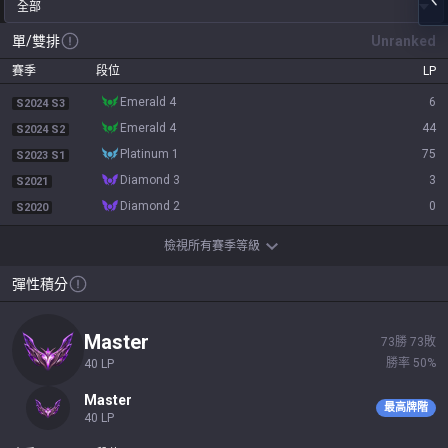
全部
單/雙排
Unranked
賽季
段位
LP
emerald 4
6
S2024 S3
emerald 4
44
S2024 S2
platinum 1
75
S2023 S1
diamond 3
3
S2021
diamond 2
0
S2020
檢視所有賽季等級
彈性積分
master
73
勝
73
敗
勝率
50
%
40
LP
master
最高牌階
40
LP