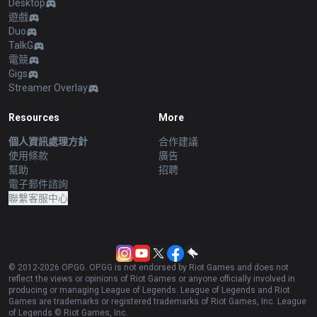
Desktop
遊戲
Duo
TalkG
電競
Gigs
Streamer Overlay
Resources
More
個人資訊處理方針
合作建議
使用條款
廣告
幫助
招聘
電子郵件諮詢
聯繫客服中心
© 2012-
2026
OP.GG. OP.GG is not endorsed by Riot Games and does not
reflect the views or opinions of Riot Games or anyone officially involved in
producing or managing League of Legends. League of Legends and Riot
Games are trademarks or registered trademarks of Riot Games, Inc. League
of Legends © Riot Games, Inc.