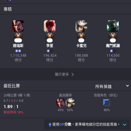
專精
104
19
17
12
達瑞斯
李星
卡蜜兒
魔鬥凱薩
1,110,348

196,424

188,088

114,500

得分
得分
得分
得分
顯示更多
最近比賽
20場比賽 9勝 11敗
最高勝率
首選角色（排名）
6.7
/
6.0
/
4.8
1.89
: 1
45
%
50
%
80
%
擊殺參與
38
%
使用
OP
分數
，更準確地細分您的技能等級。