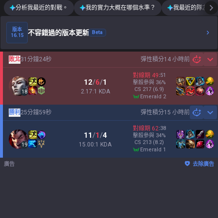
分析我最近的對戰。
我的實力大概在哪個水準？
我最近的隊友運
版本
不容錯過的版本更新
Beta
16.15
敗北
31分鐘24秒
彈性積分
14 小時前
Sh
對線期
49
:
51
12
/
6
/
1
擊殺參與
36
%
CS
217
(6.9)
2.17:1 KDA
18
emerald 2
勝利
25分鐘59秒
彈性積分
15 小時前
Sh
對線期
62
:
38
11
/
1
/
4
擊殺參與
34
%
CS
213
(8.2)
15.00:1 KDA
19
emerald 1
廣告
去除廣告