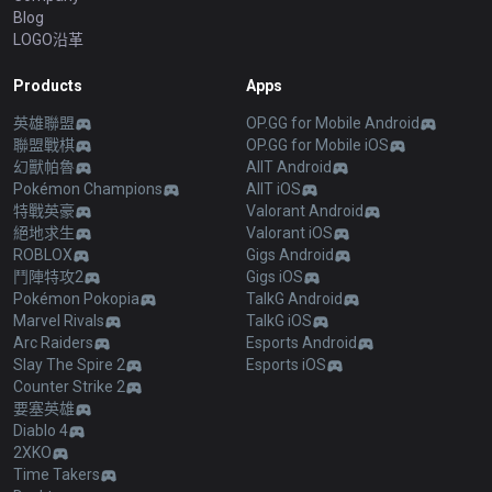
Blog
LOGO沿革
Products
Apps
英雄聯盟
OP.GG for Mobile Android
聯盟戰棋
OP.GG for Mobile iOS
幻獸帕魯
AllT Android
Pokémon Champions
AllT iOS
特戰英豪
Valorant Android
絕地求生
Valorant iOS
ROBLOX
Gigs Android
鬥陣特攻2
Gigs iOS
Pokémon Pokopia
TalkG Android
Marvel Rivals
TalkG iOS
Arc Raiders
Esports Android
Slay The Spire 2
Esports iOS
Counter Strike 2
要塞英雄
Diablo 4
2XKO
Time Takers