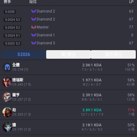
賽季
段位
LP
diamond 2
63
S2025
diamond 2
67
S2024 S3
master
77
S2024 S2
diamond 1
5
S2024 S1
diamond 3
67
S2023 S2
S2026
單/雙排
彈性積分
全體
2.06:1 KDA
51
%
CS
218
(
7
)
7.5 / 6.7 / 6.3
150
場
達瑞斯
1.97:1 KDA
58
%
CS
245
(
7.9
)
8.2 / 6 / 3.7
43
場
薩亨
2.39:1 KDA
58
%
CS
237
(
7.2
)
8.8 / 6.3 / 6.1
12
場
劫
3.89:1 KDA
71
%
CS
253
(
7.3
)
12.7 / 5.1 / 7.3
7
場
燼
2.18:1 KDA
50
%
CS
191
(
7.2
)
4.7 / 6.3 / 9.2
6
場