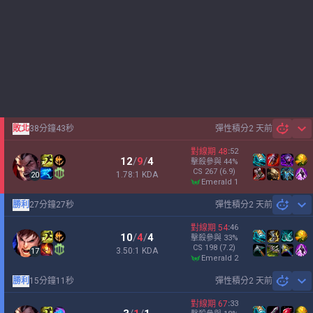
敗北
38分鐘43秒
彈性積分
2 天前
Sh
對線期
48
:
52
12
/
9
/
4
擊殺參與
44
%
CS
267
(6.9)
1.78:1 KDA
20
emerald 1
勝利
27分鐘27秒
彈性積分
2 天前
Sh
對線期
54
:
46
10
/
4
/
4
擊殺參與
33
%
CS
198
(7.2)
3.50:1 KDA
17
emerald 2
勝利
15分鐘11秒
彈性積分
2 天前
Sh
對線期
67
:
33