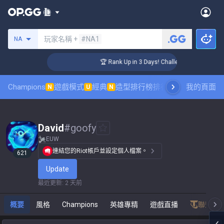
搜尋召喚師
玩家名稱 +
#NA1
NA
er Coaching
🏆 Rank Up in 3 Days! Challenger Coaching
Champions
遊戲模式
經典
造型排行榜
排行榜
職業對戰觀賽
我的頁面
N
U
N
David
#
goofy
EUW
連結您的Riot帳戶並設定個人檔案。
621
Update
最近更新
:
2 天前
概要
風格
Champions
英雄專精
遊戲直播
聯盟戰