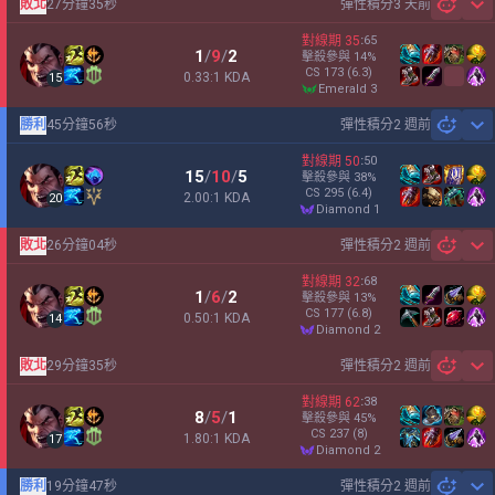
敗北
27分鐘35秒
彈性積分
3 天前
Sh
對線期
35
:
65
1
/
9
/
2
擊殺參與
14
%
CS
173
(6.3)
0.33:1 KDA
15
emerald 3
勝利
45分鐘56秒
彈性積分
2 週前
Sh
對線期
50
:
50
15
/
10
/
5
擊殺參與
38
%
CS
295
(6.4)
2.00:1 KDA
20
diamond 1
敗北
26分鐘04秒
彈性積分
2 週前
Sh
對線期
32
:
68
1
/
6
/
2
擊殺參與
13
%
CS
177
(6.8)
0.50:1 KDA
14
diamond 2
敗北
29分鐘35秒
彈性積分
2 週前
Sh
對線期
62
:
38
8
/
5
/
1
擊殺參與
45
%
CS
237
(8)
1.80:1 KDA
17
diamond 2
勝利
19分鐘47秒
彈性積分
2 週前
Sh