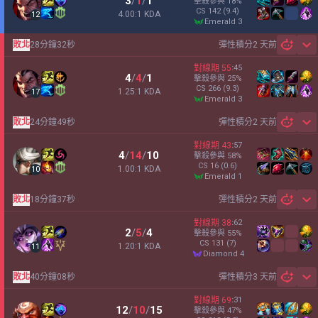
3
/
1
/
1
擊殺參與
18
%
CS
142
(9.4)
4.00:1 KDA
12
emerald 3
敗北
28分鐘32秒
彈性積分
2 天前
Sh
對線期
55
:
45
4
/
4
/
1
擊殺參與
25
%
CS
266
(9.3)
1.25:1 KDA
17
emerald 3
敗北
24分鐘49秒
彈性積分
2 天前
Sh
對線期
43
:
57
4
/
14
/
10
擊殺參與
58
%
CS
16
(0.6)
1.00:1 KDA
10
emerald 1
敗北
18分鐘37秒
彈性積分
2 天前
Sh
對線期
38
:
62
2
/
5
/
4
擊殺參與
55
%
CS
131
(7)
1.20:1 KDA
11
diamond 4
敗北
40分鐘08秒
彈性積分
3 天前
Sh
對線期
69
:
31
12
/
10
/
15
擊殺參與
47
%