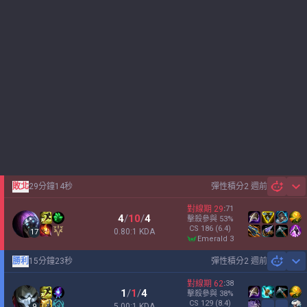
敗北
29分鐘14秒
彈性積分
2 週前
Sh
對線期
29
:
71
4
/
10
/
4
擊殺參與
53
%
CS
186
(6.4)
0.80:1 KDA
17
emerald 3
勝利
15分鐘23秒
彈性積分
2 週前
Sh
對線期
62
:
38
1
/
1
/
4
擊殺參與
38
%
CS
129
(8.4)
5.00:1 KDA
9