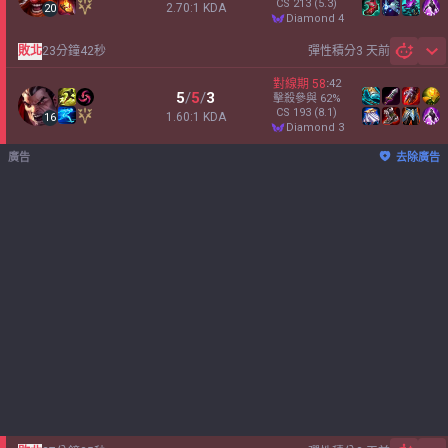
CS
213
(5.3)
2.70:1 KDA
20
diamond 4
敗北
23分鐘42秒
彈性積分
3 天前
Sh
對線期
58
:
42
5
/
5
/
3
擊殺參與
62
%
CS
193
(8.1)
1.60:1 KDA
16
diamond 3
廣告
去除廣告