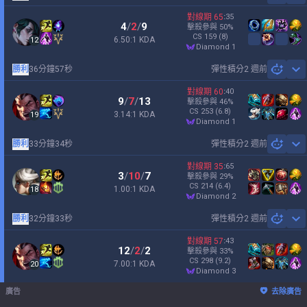
對線期
65
:
35
4
/
2
/
9
擊殺參與
50
%
CS
159
(8)
6.50:1 KDA
12
diamond 1
勝利
36分鐘57秒
彈性積分
2 週前
Sh
對線期
60
:
40
9
/
7
/
13
擊殺參與
46
%
CS
253
(6.8)
3.14:1 KDA
19
diamond 1
勝利
33分鐘34秒
彈性積分
2 週前
Sh
對線期
35
:
65
3
/
10
/
7
擊殺參與
29
%
CS
214
(6.4)
1.00:1 KDA
18
diamond 2
勝利
32分鐘33秒
彈性積分
2 週前
Sh
對線期
57
:
43
12
/
2
/
2
擊殺參與
33
%
CS
298
(9.2)
7.00:1 KDA
20
diamond 3
廣告
去除廣告