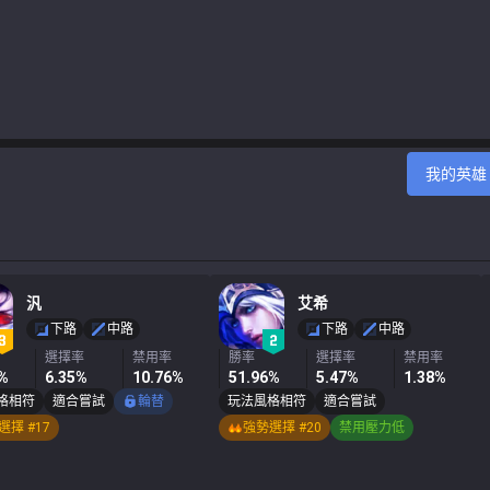
我的英雄
汎
艾希
下路
中路
下路
中路
選擇率
禁用率
勝率
選擇率
禁用率
0%
6.35%
10.76%
51.96%
5.47%
1.38%
格相符
適合嘗試
輪替
玩法風格相符
適合嘗試
選擇 #17
強勢選擇 #20
禁用壓力低