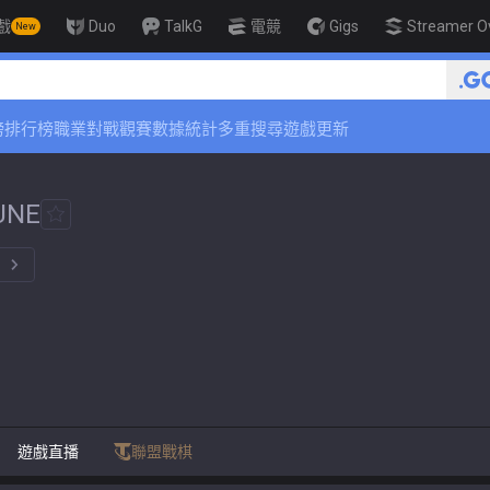
戲
Duo
TalkG
電競
Gigs
Streamer O
New
🏆 Rank Up in 3 Days! Challen
榜
排行榜
職業對戰觀賽
數據統計
多重搜尋
遊戲更新
UNE
。
遊戲直播
聯盟戰棋