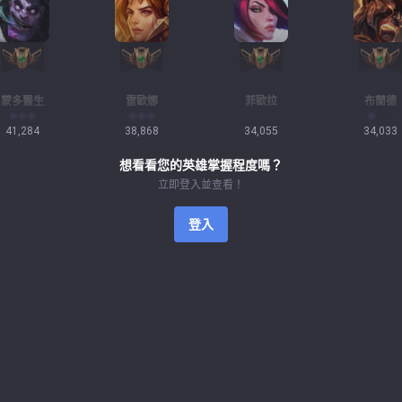
蒙多醫生
雷歐娜
菲歐拉
布蘭德
41,284
38,868
34,055
34,033
想看看您的英雄掌握程度嗎？
立即登入並查看！
登入