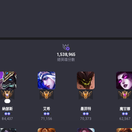
1,538,965
總英雄分數
10
納瑟斯
艾希
墨菲特
魔甘娜
84,437
71,156
70,373
62,567