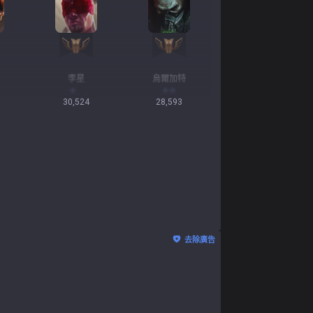
李星
烏爾加特
30,524
28,593
去除廣告