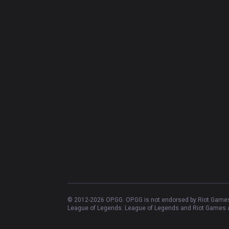
© 2012-
2026
OP.GG. OP.GG is not endorsed by Riot Games 
League of Legends. League of Legends and Riot Games ar