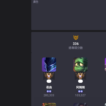
廣告
336
總專精分數
28
12
夜曲
阿姆姆
283,333
103,027