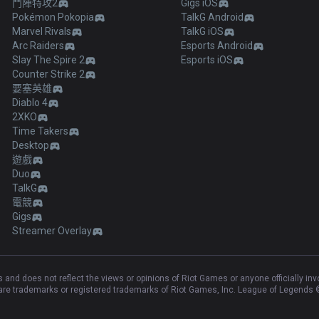
鬥陣特攻2
Gigs iOS
Pokémon Pokopia
TalkG Android
Marvel Rivals
TalkG iOS
Arc Raiders
Esports Android
Slay The Spire 2
Esports iOS
Counter Strike 2
要塞英雄
Diablo 4
2XKO
Time Takers
Desktop
遊戲
Duo
TalkG
電競
Gigs
Streamer Overlay
and does not reflect the views or opinions of Riot Games or anyone officially in
e trademarks or registered trademarks of Riot Games, Inc. League of Legends ©