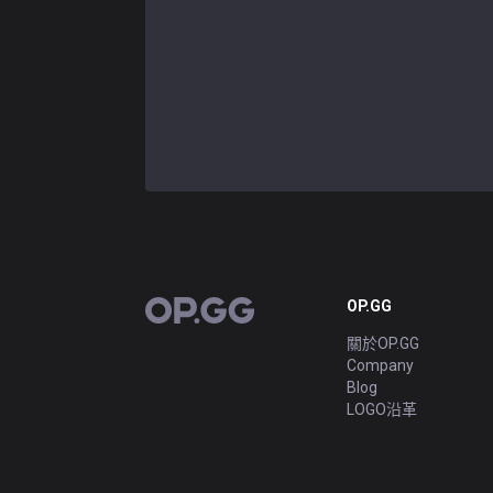
OP.GG
OP.GG
關於OP.GG
Company
Blog
LOGO沿革