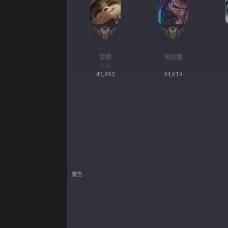
提摩
烏迪爾
43,993
44,619
廣告