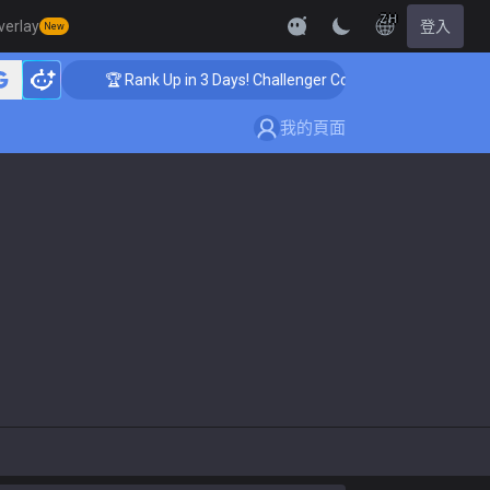
ZH
verlay
登入
New
🏆 Rank Up in 3 Days! Challenger Coaching
我的頁面