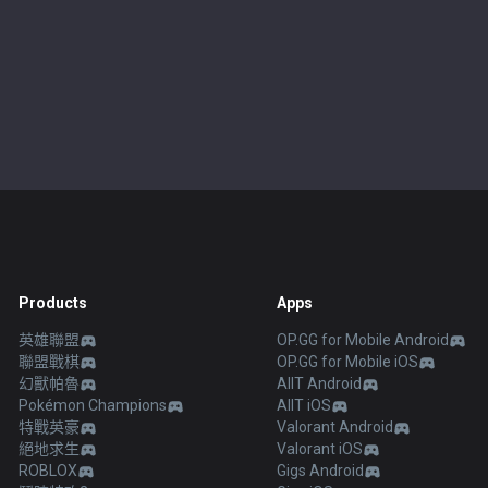
Products
Apps
英雄聯盟
OP.GG for Mobile Android
聯盟戰棋
OP.GG for Mobile iOS
幻獸帕魯
AllT Android
Pokémon Champions
AllT iOS
特戰英豪
Valorant Android
絕地求生
Valorant iOS
ROBLOX
Gigs Android