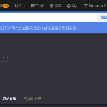
戲
Duo
TalkG
電競
Gigs
Streamer O
New
榜
排行榜
職業對戰觀賽
數據統計
多重搜尋
遊戲更新
。
遊戲直播
聯盟戰棋