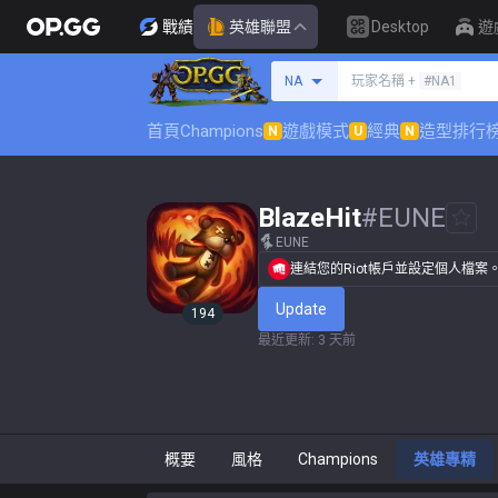
戰績
英雄聯盟
Desktop
遊
搜尋召喚師
NA
玩家名稱 +
#NA1
首頁
Champions
遊戲模式
經典
造型排行
N
U
N
BlazeHit
#
EUNE
EUNE
連結您的Riot帳戶並設定個人檔案
Update
194
最近更新
:
3 天前
概要
風格
Champions
英雄專精