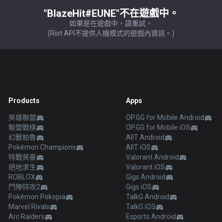
"BlazeHit#EUNE"不在遊戲中。
如果是在遊戲中，請重試。
(Riot API不提供人機模式的遊戲內資訊。)
Products
Apps
英雄聯盟
OP.GG for Mobile Android
聯盟戰棋
OP.GG for Mobile iOS
幻獸帕魯
AllT Android
Pokémon Champions
AllT iOS
特戰英豪
Valorant Android
絕地求生
Valorant iOS
ROBLOX
Gigs Android
鬥陣特攻2
Gigs iOS
Pokémon Pokopia
TalkG Android
Marvel Rivals
TalkG iOS
Arc Raiders
Esports Android