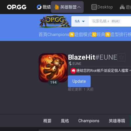
戰績
英雄聯盟
Desktop
遊
搜尋召喚師
NA
玩家名稱 +
#NA1
首頁
Champions
遊戲模式
經典
造型排行
N
U
N
BlazeHit
#
EUNE
EUNE
連結您的Riot帳戶並設定個人檔案
Update
194
最近更新
:
1 天前
概要
風格
Champions
英雄專精