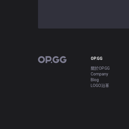
OP.GG
OP.GG
關於OP.GG
Company
Blog
LOGO沿革