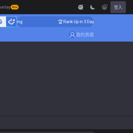
ZH
verlay
登入
New
r Coaching
🏆 Rank Up in 3 Days! Challenger Coaching
我的頁面