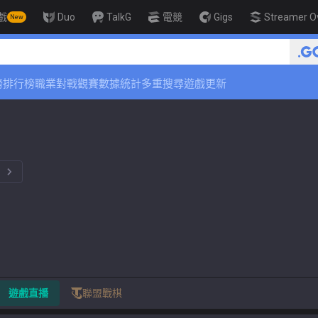
戲
Duo
TalkG
電競
Gigs
Streamer O
New
🏆 Rank Up in 3 Days! Challenge
榜
排行榜
職業對戰觀賽
數據統計
多重搜尋
遊戲更新
。
遊戲直播
聯盟戰棋