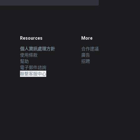
Resources
More
個人資訊處理方針
合作建議
使用條款
廣告
幫助
招聘
電子郵件諮詢
聯繫客服中心