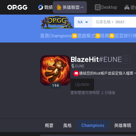
戰績
英雄聯盟
Desktop
遊
搜尋召喚師
NA
玩家名稱 +
#NA1
首頁
Champions
遊戲模式
經典
造型排行
N
U
N
BlazeHit
#
EUNE
EUNE
連結您的Riot帳戶並設定個人檔案
Update
194
重新整理可用時間
:
2 分鐘後
概要
風格
Champions
英雄專精