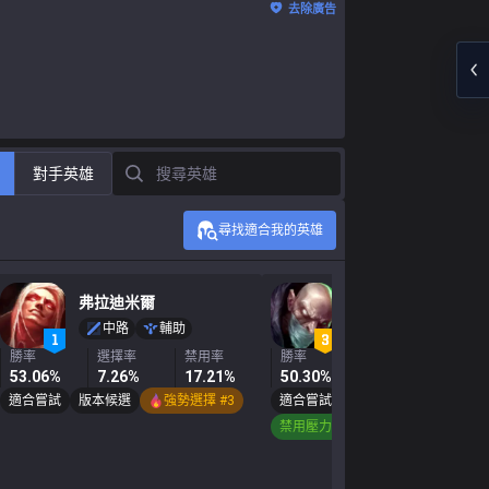
去除廣告
搜尋英雄
對手英雄
尋找適合我的英雄
弗拉迪米爾
辛吉德
中路
輔助
上路
中路
勝率
選擇率
禁用率
勝率
選擇率
禁用
53.06%
7.26%
17.21%
50.30%
2.87%
0.9
適合嘗試
版本候選
強勢選擇 #3
適合嘗試
強勢選擇 #4
輪
禁用壓力低