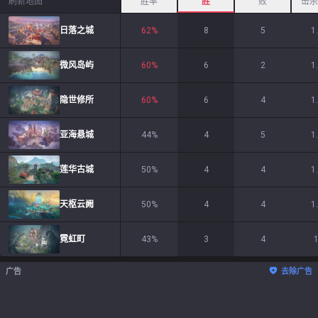
刷新地图
胜率
胜
败
击杀
日落之城
62
%
8
5
1
微风岛屿
60
%
6
2
1
隐世修所
60
%
6
4
1
亚海悬城
44
%
4
5
1
莲华古城
50
%
4
4
1
天枢云阙
50
%
4
4
1
霓虹町
43
%
3
4
1
广告
去除广告