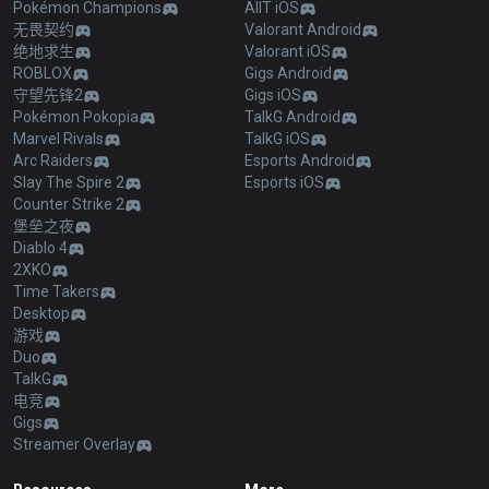
Pokémon Champions
AllT iOS
无畏契约
Valorant Android
绝地求生
Valorant iOS
ROBLOX
Gigs Android
守望先锋2
Gigs iOS
Pokémon Pokopia
TalkG Android
Marvel Rivals
TalkG iOS
Arc Raiders
Esports Android
Slay The Spire 2
Esports iOS
Counter Strike 2
堡垒之夜
Diablo 4
2XKO
Time Takers
Desktop
游戏
Duo
TalkG
电竞
Gigs
Streamer Overlay