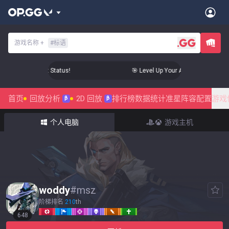
游戏名称
+
#
标语
r Aim to Radiant Status!
🎯 Level Up Your Aim to Radiant Sta
首页
回放分析
2D 回放
排行榜
数据统计
准星
阵容配置
游戏
β
β
个人电脑
游戏主机
woddy
#
msz
阶梯排名
210
th
648