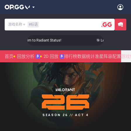
游戏名称
+
#
标语
 Level Up Your Aim to Radiant Status!
🎯 Level Up Your Aim t
首页
回放分析
2D 回放
排行榜
数据统计
准星
阵容配置
游戏
β
β
SEASON 26 // ACT 4