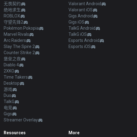
无畏契约
Valorant Android
绝地求生
Valorant iOS
ROBLOX
Gigs Android
守望先锋2
Gigs iOS
Pokémon Pokopia
TalkG Android
Marvel Rivals
TalkG iOS
Arc Raiders
Esports Android
Slay The Spire 2
Esports iOS
Counter Strike 2
堡垒之夜
Diablo 4
2XKO
Time Takers
Desktop
游戏
Duo
TalkG
电竞
Gigs
Streamer Overlay
Resources
More