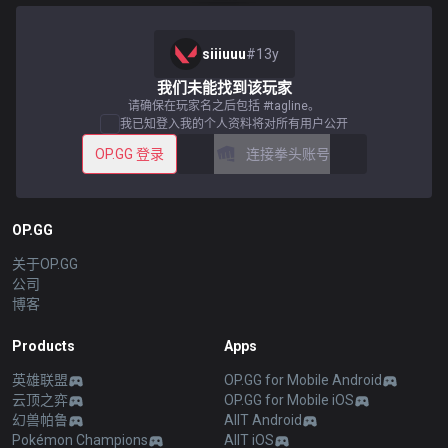
siiiuuu
#
13y
我们未能找到该玩家
请确保在玩家名之后包括 #tagline。
我已知登入我的个人资料将对所有用户公开
OP.GG 登录
连接拳头账号
OP.GG
关于OP.GG
公司
博客
Products
Apps
英雄联盟
OP.GG for Mobile Android
云顶之弈
OP.GG for Mobile iOS
幻兽帕鲁
AllT Android
Pokémon Champions
AllT iOS