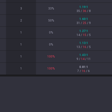
1.19
:1
3
33
%
35
/
36
/
8
1.60
:1
2
50
%
31
/
25
/
9
1.27
:1
1
0
%
14
/
15
/
5
1.13
:1
1
0
%
13
/
16
/
5
1.43
:1
1
100
%
9
/
14
/
11
0.81
:1
1
100
%
7
/
16
/
6