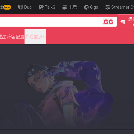
戏
Duo
TalkG
电竞
Gigs
Streamer O
New
连
🎯 Level Up Your Aim t
准星
阵容配置
游戏信息