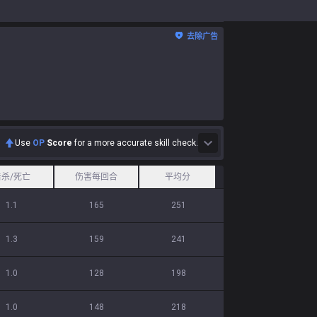
去除广告
Use
OP
Score
for a more accurate skill check.
击杀/死亡
伤害每回合
平均分
1.1
165
251
1.3
159
241
1.0
128
198
1.0
148
218