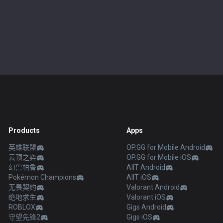
Products
Apps
英雄联盟
OP.GG for Mobile Android
云顶之弈
OP.GG for Mobile iOS
幻兽帕鲁
AllT Android
Pokémon Champions
AllT iOS
无畏契约
Valorant Android
绝地求生
Valorant iOS
ROBLOX
Gigs Android
守望先锋2
Gigs iOS