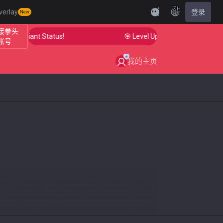
ZH
verlay
登录
New
接拳头
o Radiant Status!
🎯 Level Up Your Aim to Radiant St
账号
我的主页