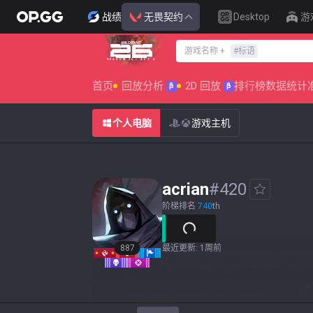
战绩
无畏契约
Desktop
游
游戏名称
+
#
标语
SEASON 26 : ACT 4
首页
回放分析
2D 回放
排行榜
数据统计
β
β
个人电脑
游戏主机
acrian
#
420
阶梯排名
740
th
887
最近更新
:
1周前