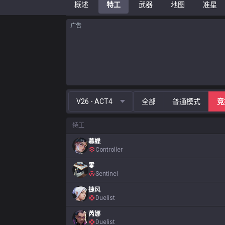
概述
特工
武器
地图
准星
广告
V26 - ACT4
全部
普通模式
竞
特工
暮蝶
Controller
零
Sentinel
捷风
Duelist
芮娜
Duelist