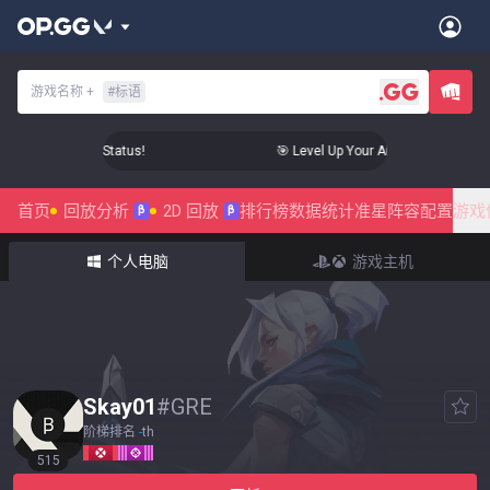
游戏名称
+
#
标语
 Aim to Radiant Status!
🎯 Level Up Your Aim to Radiant Statu
首页
回放分析
2D 回放
排行榜
数据统计
准星
阵容配置
游戏
β
β
个人电脑
游戏主机
Skay01
#
GRE
阶梯排名
-
th
515