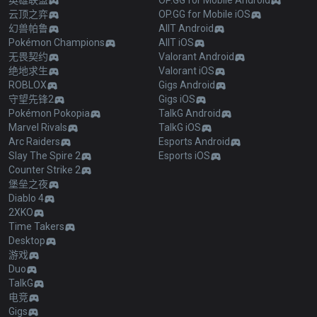
英雄联盟
OP.GG for Mobile Android
云顶之弈
OP.GG for Mobile iOS
幻兽帕鲁
AllT Android
Pokémon Champions
AllT iOS
无畏契约
Valorant Android
绝地求生
Valorant iOS
ROBLOX
Gigs Android
守望先锋2
Gigs iOS
Pokémon Pokopia
TalkG Android
Marvel Rivals
TalkG iOS
Arc Raiders
Esports Android
Slay The Spire 2
Esports iOS
Counter Strike 2
堡垒之夜
Diablo 4
2XKO
Time Takers
Desktop
游戏
Duo
TalkG
电竞
Gigs