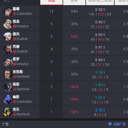
特工
对战
胜率
击杀/死亡/助攻
击杀/
暮蝶
0.92
:1
13
54
%
0.
Controller
141
/
222
/
63
猎枭
0.95
:1
5
20
%
0.
Initiator
57
/
83
/
22
捷风
0.95
:1
5
60
%
0.
Duelist
60
/
80
/
16
芮娜
0.91
:1
4
25
%
0.
Duelist
41
/
58
/
12
黑梦
0.96
:1
3
33
%
0.
Initiator
25
/
51
/
24
尚勃勒
1.16
:1
2
50
%
1.
Sentinel
33
/
31
/
3
维斯
1.57
:1
2
100
%
1.
Sentinel
24
/
21
/
9
幽影
1.31
:1
1
100
%
0.
Controller
13
/
16
/
8
奇乐
2.75
:1
1
100
%
2.
Sentinel
8
/
4
/
3
广告
去除广告