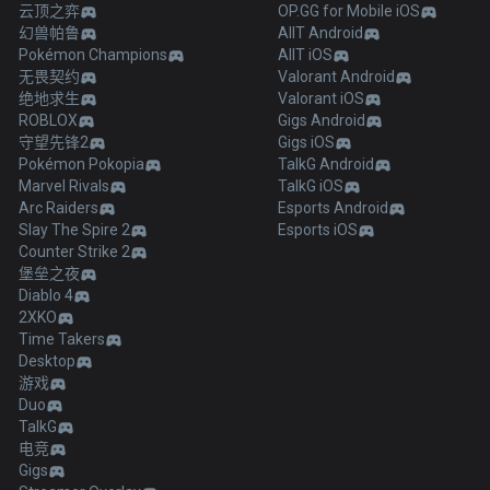
云顶之弈
OP.GG for Mobile iOS
幻兽帕鲁
AllT Android
Pokémon Champions
AllT iOS
无畏契约
Valorant Android
绝地求生
Valorant iOS
ROBLOX
Gigs Android
守望先锋2
Gigs iOS
Pokémon Pokopia
TalkG Android
Marvel Rivals
TalkG iOS
Arc Raiders
Esports Android
Slay The Spire 2
Esports iOS
Counter Strike 2
堡垒之夜
Diablo 4
2XKO
Time Takers
Desktop
游戏
Duo
TalkG
电竞
Gigs