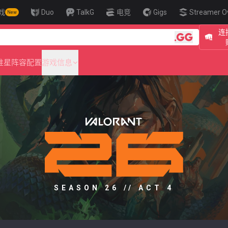
戏
Duo
TalkG
电竞
Gigs
Streamer O
New
连
🎯 Level Up
准星
阵容配置
游戏信息
SEASON 26 // ACT 4