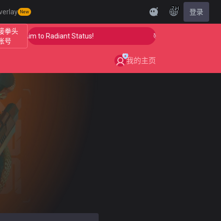
ZH
verlay
登录
New
接拳头
 Your Aim to Radiant Status!
🎯 Level Up Your Aim to 
账号
我的主页