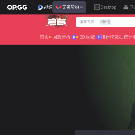
战绩
无畏契约
Desktop
游
游戏名称
+
#
标语
SEASON 26 : ACT 4
首页
回放分析
2D 回放
排行榜
数据统计
β
β