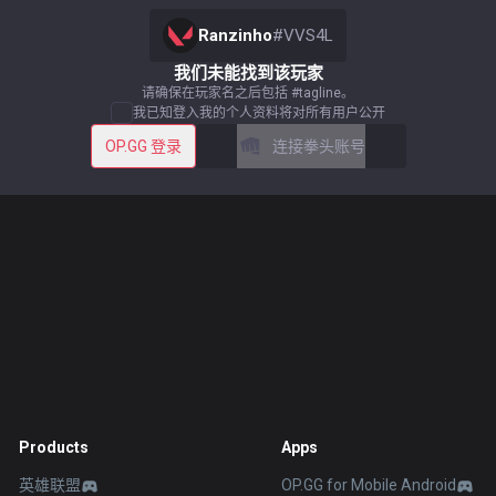
Ranzinho
#
VVS4L
我们未能找到该玩家
请确保在玩家名之后包括 #tagline。
我已知登入我的个人资料将对所有用户公开
OP.GG 登录
连接拳头账号
Products
Apps
英雄联盟
OP.GG for Mobile Android