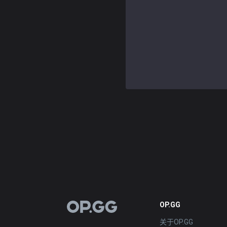
OP.GG
OP.GG
关于OP.GG