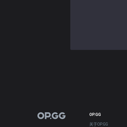
OP.GG
OP.GG
关于OP.GG