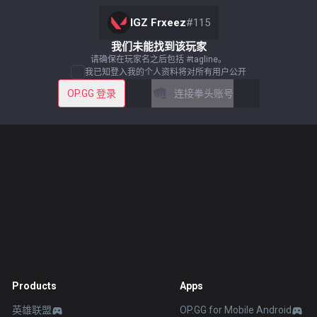
IGZ Frxeez
#
115
我们未能找到该玩家
请确保在玩家名之后包括 #tagline。
我已知登入我的个人资料将对所有用户公开
OP.GG 登录
连接拳头账号
Products
Apps
英雄联盟
OP.GG for Mobile Android