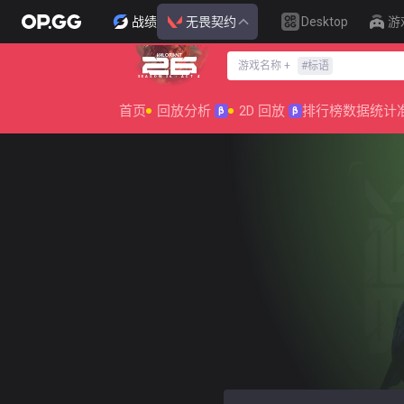
战绩
无畏契约
Desktop
游
游戏名称
+
#
标语
SEASON 26 : ACT 4
首页
回放分析
2D 回放
排行榜
数据统计
β
β