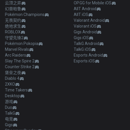
云顶之弈
OP.GG for Mobile iOS
幻兽帕鲁
AllT Android
Pokémon Champions
AllT iOS
无畏契约
Valorant Android
绝地求生
Valorant iOS
ROBLOX
Gigs Android
守望先锋2
Gigs iOS
Pokémon Pokopia
TalkG Android
Marvel Rivals
TalkG iOS
Arc Raiders
Esports Android
Slay The Spire 2
Esports iOS
Counter Strike 2
堡垒之夜
Diablo 4
2XKO
Time Takers
Desktop
游戏
Duo
TalkG
电竞
Gigs