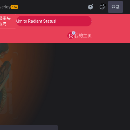
ZH
verlay
登录
New
接拳头
 Your Aim to Radiant Status!
🎯 Level Up Your Aim to
账号
我的主页