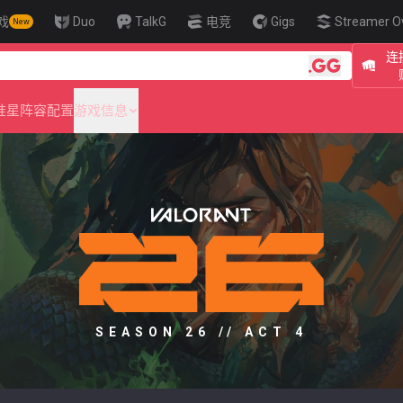
戏
Duo
TalkG
电竞
Gigs
Streamer O
New
连
🎯 Level Up
准星
阵容配置
游戏信息
SEASON 26 // ACT 4