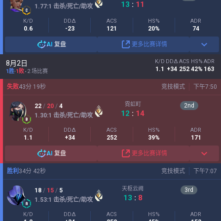
13
:
11
1.77
:1
击杀/死亡/助攻
K/D
DDΔ
ACS
HS%
ADR
0.6
-23
121
20%
74
AI
复盘
更多比赛详情
K/D
DDΔ
ACS
HS%
ADR
8月2日
1.1
+34
252
42%
163
1胜
-
1败
2 场比赛
失败
43
分
19
秒
竞技模式
下午7:50
霓虹町
2
nd
22
/
20
/
4
12
:
14
1.30
:1
击杀/死亡/助攻
K/D
DDΔ
ACS
HS%
ADR
1.1
+34
252
39%
171
AI
复盘
更多比赛详情
胜利
34
分
42
秒
竞技模式
下午7:07
天枢云阙
3
rd
18
/
15
/
5
13
:
8
1.53
:1
击杀/死亡/助攻
K/D
DDΔ
ACS
HS%
ADR