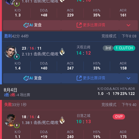
1.61
:1
击杀/死亡/助攻
K/D
DDΔ
ACS
HS%
ADR
1.3
+48
229
35%
161
AI
复盘
更多比赛详情
胜利
42
分
44
秒
竞技模式
下午8:08
天枢云阙
3
rd
1
CLUTCH
23
/
16
/
11
14
:
12
2.13
:1
击杀/死亡/助攻
K/D
DDΔ
ACS
HS%
ADR
1.4
+40
247
33%
158
AI
复盘
更多比赛详情
K/D
DDΔ
ACS
HS%
ADR
8月4日
1.0
-1
179
23%
122
2胜
-
2败
4 场比赛
失败
33
分
1
秒
竞技模式
下午9:40
日落之城
OVP
18
/
16
/
4
10
:
13
1.38
:1
击杀/死亡/助攻
K/D
DDΔ
ACS
HS%
ADR
1.1
+19
240
19%
175