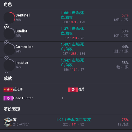
角色
1.68
:1
击杀/死
Sentinel
67
%
亡/助攻
36
%
18
胜
/
9
败
500
/
371
/
123
1.37
:1
击杀/死
Duelist
53
%
亡/助攻
25
%
10
胜
/
9
败
312
/
281
/
73
1.49
:1
击杀/死
Controller
44
%
亡/助攻
24
%
8
胜
/
10
败
287
/
283
/
134
1.54
:1
击杀/死
Initiator
58
%
亡/助攻
16
%
7
胜
/
5
败
186
/
164
/
67
成就
前光辉
哨兵
Head Hunter
II
英雄表现
零
1.93
:1
击杀/死亡/助攻
75
%
245
平均分
220
/
141
/
52
12
对战