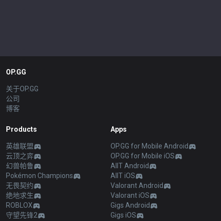
OP.GG
关于OP.GG
公司
博客
Products
Apps
英雄联盟
OP.GG for Mobile Android
云顶之弈
OP.GG for Mobile iOS
幻兽帕鲁
AllT Android
Pokémon Champions
AllT iOS
无畏契约
Valorant Android
绝地求生
Valorant iOS
ROBLOX
Gigs Android
守望先锋2
Gigs iOS