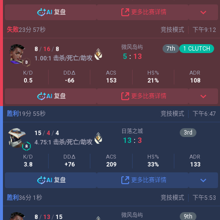
AI
复盘
更多比赛详情
失败
23
分
57
秒
竞技模式
下午9:12
微风岛屿
7
th
1
CLUTCH
8
/
16
/
8
5
:
13
1.00
:1
击杀/死亡/助攻
K/D
DDΔ
ACS
HS%
ADR
0.5
-66
153
21%
108
AI
复盘
更多比赛详情
胜利
19
分
55
秒
竞技模式
下午6:47
日落之城
3
rd
15
/
4
/
4
13
:
3
4.75
:1
击杀/死亡/助攻
K/D
DDΔ
ACS
HS%
ADR
3.8
+76
209
33%
133
AI
复盘
更多比赛详情
胜利
36
分
1
秒
竞技模式
下午5:53
微风岛屿
9
th
8
/
13
/
15