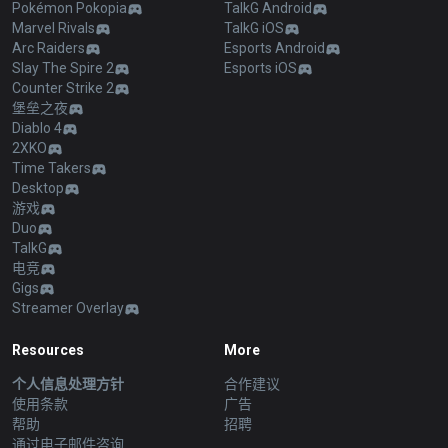
Pokémon Pokopia
TalkG Android
Marvel Rivals
TalkG iOS
Arc Raiders
Esports Android
Slay The Spire 2
Esports iOS
Counter Strike 2
堡垒之夜
Diablo 4
2XKO
Time Takers
Desktop
游戏
Duo
TalkG
电竞
Gigs
Streamer Overlay
Resources
More
个人信息处理方针
合作建议
使用条款
广告
帮助
招聘
通过电子邮件咨询