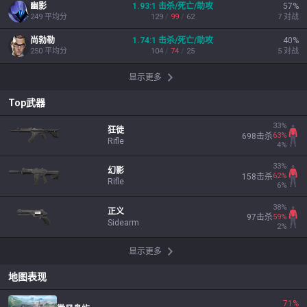
幽影
1.93
:1
击杀/死亡/助攻
57
%
249
平均分
129
/
99
/
62
7
对战
尚勃勒
1.74
:1
击杀/死亡/助攻
40
%
250
平均分
104
/
74
/
25
5
对战
显示更多
Top武器
33
%
狂徒
63
%
698
击杀
Rifle
4
%
33
%
幻影
62
%
158
击杀
Rifle
6
%
38
%
正义
59
%
97
击杀
Sidearm
2
%
显示更多
地图表现
71
%