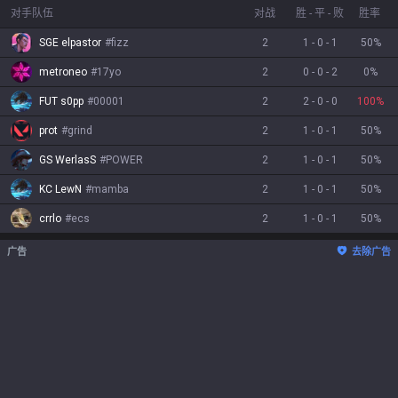
对手队伍
对战
胜
-
平
-
败
胜率
SGE elpastor
#
fizz
2
1
-
0
-
1
50
%
metroneo
#
17yo
2
0
-
0
-
2
0
%
FUT s0pp
#
00001
2
2
-
0
-
0
100
%
prot
#
grind
2
1
-
0
-
1
50
%
GS WerlasS
#
POWER
2
1
-
0
-
1
50
%
KC LewN
#
mamba
2
1
-
0
-
1
50
%
crrlo
#
ecs
2
1
-
0
-
1
50
%
广告
去除广告