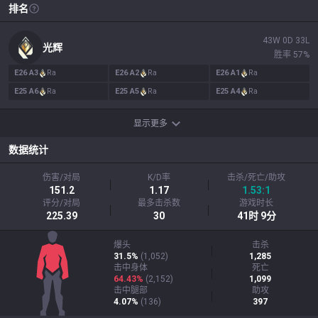
排名
43
W
0
D
33
L
光辉
胜率
57
%
E
26
A
3
Ra
E
26
A
2
Ra
E
26
A
1
Ra
E
25
A
6
Ra
E
25
A
5
Ra
E
25
A
4
Ra
显示更多
数据统计
伤害/对局
K/D率
击杀/死亡/助攻
151.2
1.17
1.53:1
评分/对局
最多击杀数
游戏时长
225.39
30
41时 9分
爆头
击杀
31.5%
(
1,052
)
1,285
击中身体
死亡
64.43%
(
2,152
)
1,099
击中腿部
助攻
4.07%
(
136
)
397