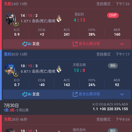
失败
24
分
19
秒
竞技模式
下午7:53
霓虹町
OVP
14
/
15
/
2
4
:
13
1.07
:1
击杀/死亡/助攻
K/D
DDΔ
ACS
HS%
ADR
0.9
+3
241
38%
160
AI
复盘
更多比赛详情
胜利
30
分
10
秒
竞技模式
下午7:17
天枢云阙
9
th
10
/
15
/
3
13
:
8
0.87
:1
击杀/死亡/助攻
K/D
DDΔ
ACS
HS%
ADR
0.7
-40
142
24%
92
AI
复盘
更多比赛详情
K/D
DDΔ
ACS
HS%
ADR
7月30日
1.1
+30
220
33%
155
1胜
-
2败
3 场比赛
失败
28
分
46
秒
竞技模式
下午8:04
微风岛屿
8
th
10
/
15
/
1