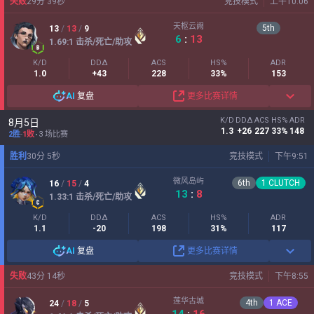
失败
29
分
39
秒
竞技模式
上午10:06
天枢云阙
5
th
13
/
13
/
9
6
:
13
1.69
:1
击杀/死亡/助攻
K/D
DDΔ
ACS
HS%
ADR
1.0
+43
228
33%
153
AI
复盘
更多比赛详情
K/D
DDΔ
ACS
HS%
ADR
8月5日
1.3
+26
227
33%
148
2胜
-
1败
3 场比赛
胜利
30
分
5
秒
竞技模式
下午9:51
微风岛屿
6
th
1
CLUTCH
16
/
15
/
4
13
:
8
1.33
:1
击杀/死亡/助攻
K/D
DDΔ
ACS
HS%
ADR
1.1
-20
198
31%
117
AI
复盘
更多比赛详情
失败
43
分
14
秒
竞技模式
下午8:55
莲华古城
4
th
1
ACE
24
/
18
/
5
14
:
16