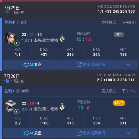
K/D
DDΔ
ACS
HS%
ADR
7月29日
1.1
+31
245
26%
163
1胜
1 场比赛
胜利
41
分
8
秒
竞技模式
下午8:22
微风岛屿
4
th
23
/
21
/
10
15
:
13
1.57
:1
击杀/死亡/助攻
K/D
DDΔ
ACS
HS%
ADR
1.1
+31
245
26%
163
AI
复盘
更多比赛详情
K/D
DDΔ
ACS
HS%
ADR
7月28日
2.2
+100
313
33%
211
1胜
1 场比赛
胜利
31
分
30
秒
竞技模式
下午7:30
亚海悬城
MVP
22
/
10
/
4
13
:
6
2.60
:1
击杀/死亡/助攻
K/D
DDΔ
ACS
HS%
ADR
2.2
+100
313
33%
211
AI
复盘
更多比赛详情