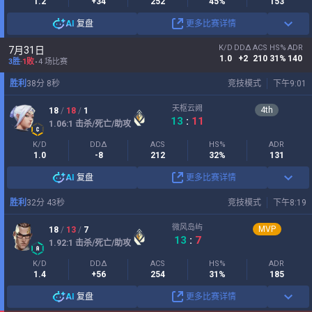
1.2
+34
252
45%
153
AI
复盘
更多比赛详情
K/D
DDΔ
ACS
HS%
ADR
7月31日
1.0
+2
210
31%
140
3胜
-
1败
4 场比赛
胜利
38
分
8
秒
竞技模式
下午9:01
天枢云阙
4
th
18
/
18
/
1
13
:
11
1.06
:1
击杀/死亡/助攻
K/D
DDΔ
ACS
HS%
ADR
1.0
-8
212
32%
131
AI
复盘
更多比赛详情
胜利
32
分
43
秒
竞技模式
下午8:19
微风岛屿
MVP
18
/
13
/
7
13
:
7
1.92
:1
击杀/死亡/助攻
K/D
DDΔ
ACS
HS%
ADR
1.4
+56
254
31%
185
AI
复盘
更多比赛详情