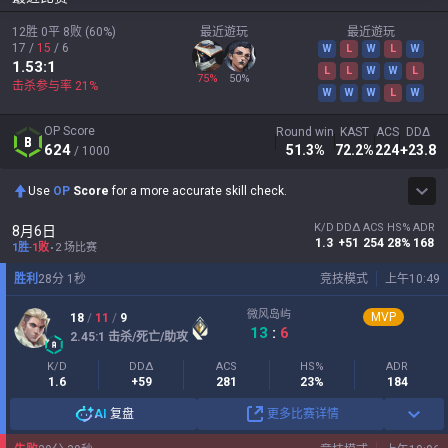
12胜
0平
8败
(
60
%)
最近遊玩
最近遊玩
17
/
15
/
6
W
L
W
L
W
1.53
:1
L
L
W
W
L
75
%
50
%
击杀参与率
21
%
W
W
W
L
W
OP Score
Round win
KAST
ACS
DDΔ
624
51.3
%
72.2
%
224
+23.8
/ 1000
Use
OP
Score
for a more accurate skill check.
K/D
DDΔ
ACS
HS%
ADR
8月6日
1.3
+51
254
28%
168
1胜
-
1败
2 场比赛
胜利
28
分
1
秒
竞技模式
上午10:49
微风岛屿
MVP
18
/
11
/
9
13
:
6
2.45
:1
击杀/死亡/助攻
K/D
DDΔ
ACS
HS%
ADR
1.6
+59
281
23%
184
AI
复盘
更多比赛详情