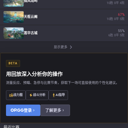
微风岛屿
10
胜
0
平
4
败
67
%
天枢云阙
10
胜
0
平
5
败
55
%
莲华古城
6
胜
0
平
5
败
显示更多
BETA
用回放深入分析你的操作
测量反应、预瞄、急停与比赛节奏，获取下一场可直接使用的个性化建议。
战力图
战斗分析
AI指导
登录
了解更多
最近比赛