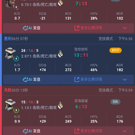
7
:
13
0.73
:1
击杀/死亡/助攻
K/D
DDΔ
ACS
HS%
ADR
0.7
-21
131
28%
102
AI
复盘
更多比赛详情
胜利
36
分
57
秒
竞技模式
下午6:36
隐世修所
MVP
24
/
14
/
5
13
:
11
2.07
:1
击杀/死亡/助攻
K/D
DDΔ
ACS
HS%
ADR
1.7
+74
272
46%
182
AI
复盘
更多比赛详情
失败
30
分
13
秒
竞技模式
下午5:59
亚海悬城
5
th
15
/
16
/
3
6
:
13
1.13
:1
击杀/死亡/助攻
K/D
DDΔ
ACS
HS%
ADR
0.9
+29
249
25%
176
AI
复盘
更多比赛详情