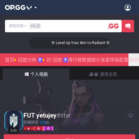
游戏名称
+
#
标语
🎯 Level Up Your Aim to Radiant Status!
首页
回放分析
2D 回放
排行榜
数据统计
准星
阵容配置
游戏
β
β
个人电脑
游戏主机
FUT yetujey
#
star
阶梯排名
100
th
840