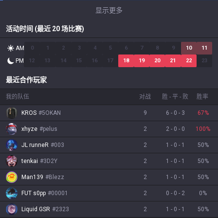
显示更多
活动时间 (最近 20 场比赛)
AM
0
1
2
3
4
5
6
7
8
9
10
11
PM
12
13
14
15
16
17
18
19
20
21
22
23
最近合作玩家
我的队伍
对战
胜
-
平
-
败
胜率
KROS
#
5OKAN
9
6
-
0
-
3
67
%
xhyze
#
pelus
2
2
-
0
-
0
100
%
JL runneR
#
003
2
1
-
0
-
1
50
%
tenkai
#
3D2Y
2
1
-
0
-
1
50
%
Man139
#
Blezz
2
1
-
0
-
1
50
%
FUT s0pp
#
00001
2
0
-
0
-
2
0
%
Liquid GSR
#
2323
2
1
-
0
-
1
50
%