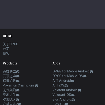
OP.GG
关于OP.GG
公司
博客
Products
Apps
英雄联盟
OP.GG for Mobile Android
云顶之弈
OP.GG for Mobile iOS
幻兽帕鲁
AllT Android
Pokémon Champions
AllT iOS
无畏契约
Valorant Android
绝地求生
Valorant iOS
ROBLOX
Gigs Android
守望先锋2
Gigs iOS