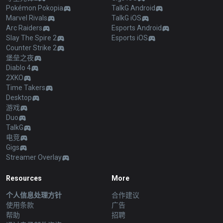
Pokémon Pokopia
TalkG Android
Marvel Rivals
TalkG iOS
Arc Raiders
Esports Android
Slay The Spire 2
Esports iOS
Counter Strike 2
堡垒之夜
Diablo 4
2XKO
Time Takers
Desktop
游戏
Duo
TalkG
电竞
Gigs
Streamer Overlay
Resources
More
个人信息处理方针
合作建议
使用条款
广告
帮助
招聘