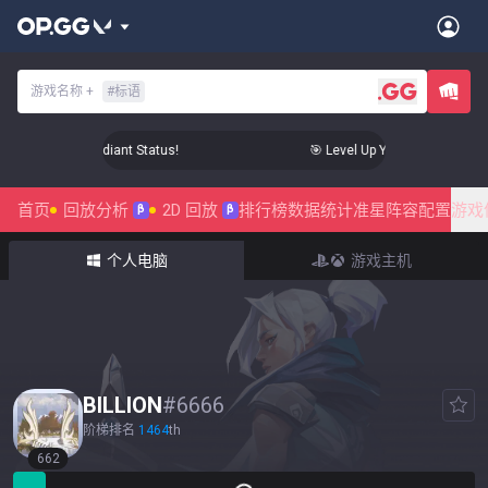
游戏名称
+
#
标语
p Your Aim to Radiant Status!
🎯 Level Up Your Aim to Radian
首页
回放分析
2D 回放
排行榜
数据统计
准星
阵容配置
游戏
β
β
个人电脑
游戏主机
BILLION
#
6666
阶梯排名
1464
th
662