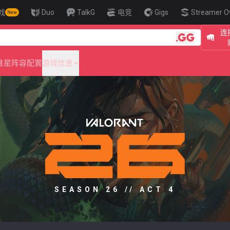
戏
Duo
TalkG
电竞
Gigs
Streamer O
New
连
🎯 Level Up You
准星
阵容配置
游戏信息
SEASON 26 // ACT 4