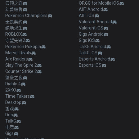
云顶之弈
OP.GG for Mobile iOS
幻兽帕鲁
AllT Android
Pokémon Champions
AllT iOS
无畏契约
Valorant Android
绝地求生
Valorant iOS
ROBLOX
Gigs Android
守望先锋2
Gigs iOS
Pokémon Pokopia
TalkG Android
Marvel Rivals
TalkG iOS
Arc Raiders
Esports Android
Slay The Spire 2
Esports iOS
Counter Strike 2
堡垒之夜
Diablo 4
2XKO
Time Takers
Desktop
游戏
Duo
TalkG
电竞
Gigs