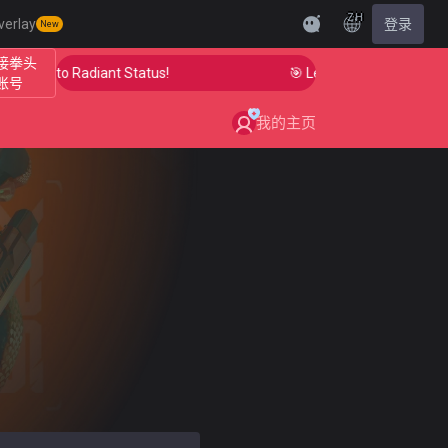
ZH
verlay
登录
New
接拳头
r Aim to Radiant Status!
🎯 Level Up Your Aim to Rad
账号
我的主页