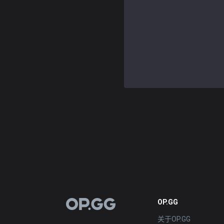
OP.GG
OP.GG
关于OP.GG