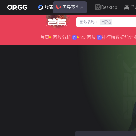
战绩
无畏契约
Desktop
游
游戏名称
+
#
标语
SEASON 26 : ACT 4
首页
回放分析
2D 回放
排行榜
数据统计
β
β