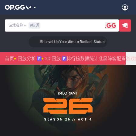
游戏名称
+
#
标语
🎯 Level Up Your Aim to Radiant Status!
首页
回放分析
2D 回放
排行榜
数据统计
准星
阵容配置
游戏
β
β
SEASON 26 // ACT 4