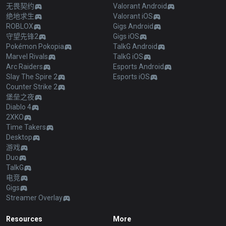
无畏契约
Valorant Android
绝地求生
Valorant iOS
ROBLOX
Gigs Android
守望先锋2
Gigs iOS
Pokémon Pokopia
TalkG Android
Marvel Rivals
TalkG iOS
Arc Raiders
Esports Android
Slay The Spire 2
Esports iOS
Counter Strike 2
堡垒之夜
Diablo 4
2XKO
Time Takers
Desktop
游戏
Duo
TalkG
电竞
Gigs
Streamer Overlay
Resources
More