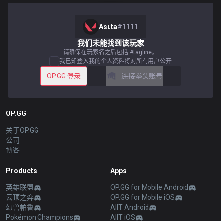
Asuta
#
1111
我们未能找到该玩家
请确保在玩家名之后包括 #tagline。
我已知登入我的个人资料将对所有用户公开
OP.GG 登录
连接拳头账号
OP.GG
关于OP.GG
公司
博客
Products
Apps
英雄联盟
OP.GG for Mobile Android
云顶之弈
OP.GG for Mobile iOS
幻兽帕鲁
AllT Android
Pokémon Champions
AllT iOS