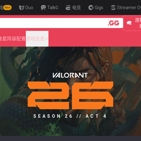
戏
Duo
TalkG
电竞
Gigs
Streamer O
New
连
🎯 Level U
准星
阵容配置
游戏信息
SEASON 26 // ACT 4