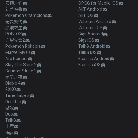
云顶之弈
OP.GG for Mobile iOS
幻兽帕鲁
AllT Android
Pokémon Champions
AllT iOS
无畏契约
Valorant Android
绝地求生
Valorant iOS
ROBLOX
Gigs Android
守望先锋2
Gigs iOS
Pokémon Pokopia
TalkG Android
Marvel Rivals
TalkG iOS
Arc Raiders
Esports Android
Slay The Spire 2
Esports iOS
Counter Strike 2
堡垒之夜
Diablo 4
2XKO
Time Takers
Desktop
游戏
Duo
TalkG
电竞
Gigs