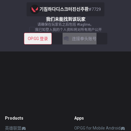
기침하다디스크터진신주환
#
7729
我们未能找到该玩家
请确保在玩家名之后包括 #tagline。
我已知登入我的个人资料将对所有用户公开
OP.GG 登录
连接拳头账号
Products
Apps
英雄联盟
OP.GG for Mobile Android