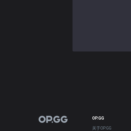
OP.GG
OP.GG
关于OP.GG