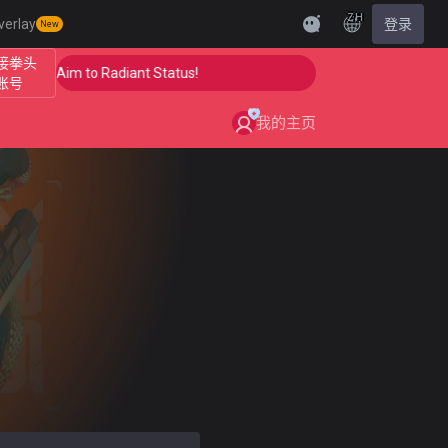
ZH
verlay
登录
New
接拳头
p Your Aim to Radiant Status!
🎯 Level Up Your Aim to
账号
我的主页