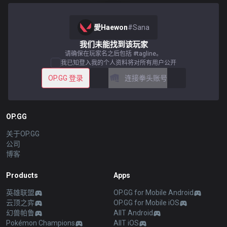
愛Haewon
#
Sana
我们未能找到该玩家
请确保在玩家名之后包括 #tagline。
我已知登入我的个人资料将对所有用户公开
OP.GG 登录
连接拳头账号
OP.GG
关于OP.GG
公司
博客
Products
Apps
英雄联盟
OP.GG for Mobile Android
云顶之弈
OP.GG for Mobile iOS
幻兽帕鲁
AllT Android
Pokémon Champions
AllT iOS