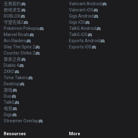
无畏契约
Valorant Android
绝地求生
Valorant iOS
ROBLOX
Gigs Android
守望先锋2
Gigs iOS
Pokémon Pokopia
TalkG Android
Marvel Rivals
TalkG iOS
Arc Raiders
Esports Android
Slay The Spire 2
Esports iOS
Counter Strike 2
堡垒之夜
Diablo 4
2XKO
Time Takers
Desktop
游戏
Duo
TalkG
电竞
Gigs
Streamer Overlay
Resources
More