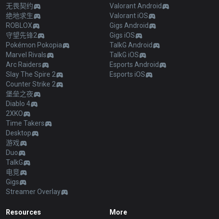
无畏契约
Valorant Android
绝地求生
Valorant iOS
ROBLOX
Gigs Android
守望先锋2
Gigs iOS
Pokémon Pokopia
TalkG Android
Marvel Rivals
TalkG iOS
Arc Raiders
Esports Android
Slay The Spire 2
Esports iOS
Counter Strike 2
堡垒之夜
Diablo 4
2XKO
Time Takers
Desktop
游戏
Duo
TalkG
电竞
Gigs
Streamer Overlay
Resources
More