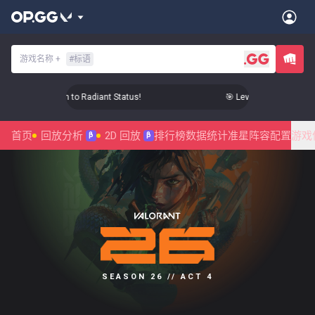
游戏名称
+
#
标语
evel Up Your Aim to Radiant Status!
🎯 Level Up Your Aim to 
首页
回放分析
2D 回放
排行榜
数据统计
准星
阵容配置
游戏
β
β
SEASON 26 // ACT 4