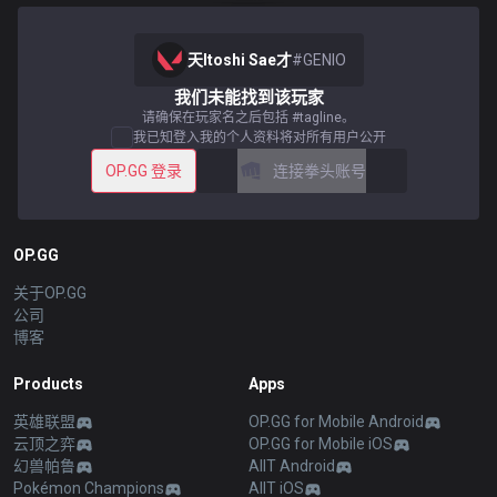
天Itoshi Sae才
#
GENIO
我们未能找到该玩家
请确保在玩家名之后包括 #tagline。
我已知登入我的个人资料将对所有用户公开
OP.GG 登录
连接拳头账号
OP.GG
关于OP.GG
公司
博客
Products
Apps
英雄联盟
OP.GG for Mobile Android
云顶之弈
OP.GG for Mobile iOS
幻兽帕鲁
AllT Android
Pokémon Champions
AllT iOS