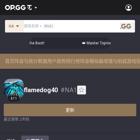
NA
游戏名称
+
#
NA1
.gg
tier Comps from the Best!
👑 Master Top-tier Comps from the
首页
阵容与统计数据
用户趋势
排行榜
阵容模拟器
增强与削弱
游戏
flamedog40
#
NA1
611
更新
最近更新
:
2年前