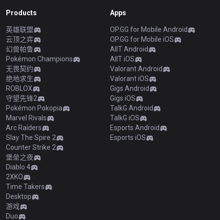
Products
Apps
英雄联盟
OP.GG for Mobile Android
云顶之弈
OP.GG for Mobile iOS
幻兽帕鲁
AllT Android
Pokémon Champions
AllT iOS
无畏契约
Valorant Android
绝地求生
Valorant iOS
ROBLOX
Gigs Android
守望先锋2
Gigs iOS
Pokémon Pokopia
TalkG Android
Marvel Rivals
TalkG iOS
Arc Raiders
Esports Android
Slay The Spire 2
Esports iOS
Counter Strike 2
堡垒之夜
Diablo 4
2XKO
Time Takers
Desktop
游戏
Duo