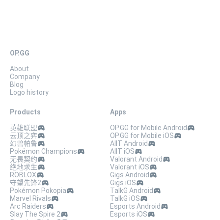
OP.GG
About
Company
Blog
Logo history
Products
Apps
英雄联盟
OP.GG for Mobile Android
云顶之弈
OP.GG for Mobile iOS
幻兽帕鲁
AllT Android
Pokémon Champions
AllT iOS
无畏契约
Valorant Android
绝地求生
Valorant iOS
ROBLOX
Gigs Android
守望先锋2
Gigs iOS
Pokémon Pokopia
TalkG Android
Marvel Rivals
TalkG iOS
Arc Raiders
Esports Android
Slay The Spire 2
Esports iOS