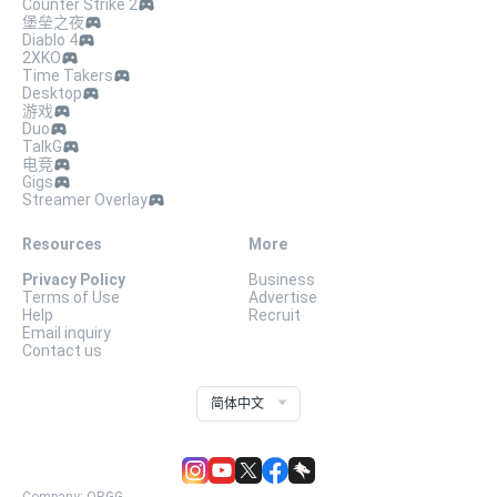
Counter Strike 2
堡垒之夜
Diablo 4
2XKO
Time Takers
Desktop
游戏
Duo
TalkG
电竞
Gigs
Streamer Overlay
Resources
More
Privacy Policy
Business
Terms of Use
Advertise
Help
Recruit
Email inquiry
Contact us
简体中文