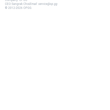
Company:
OP.GG
CEO:
Sangrak Choi
Email:
service@op.gg
© 2012-
2026
OP.GG.