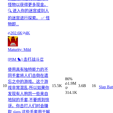
怪物以获得更多现金。
🔍 进入你的迷宫或别人
的迷宫进行探索。 ✅ 怪
物即...
202.6K
4K
Maturity: Mild
[PIM 🐤] 击打战斗👏
使用具有独特能力的不
同手套将人们击倒在遗
86
%
忘之中的游戏。这个游
1.9M
10
15.5K
3.6B
16
Slap Bat
戏非常混乱,所以如果你
314.1K
发现有人抱怨一些来自
地狱的手套,不要感到惊
讶。你击打人们时会赚
取 slaps,这些手套用于解