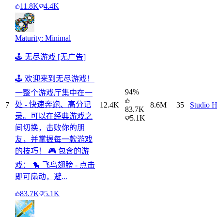
11.8K
4.4K
Maturity: Minimal
🕹️ 无尽游戏 [无广告]
🕹️ 欢迎来到无尽游戏！
94
%
一整个游戏厅集中在一
处 - 快速奔跑、高分记
7
12.4K
8.6M
35
Studio H
83.7K
录。可以在经典游戏之
5.1K
间切换，击败你的朋
友，并掌握每一款游戏
的技巧！ 🎮 包含的游
戏： 🐤 飞鸟翅膀 - 点击
即可扇动，避...
83.7K
5.1K