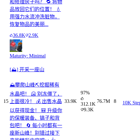
和修理房子吗？ 🔁 将物
品放回它们的位置！ 💧
用强力水流冲洗脏物，
恢复物品的美丽...
36.8K
2.9K
Maturity: Minimal
[⛰️] 开采一座山
⛰️攀爬山峰⛏️挖掘稀有
97
%
水晶吧！ 🥶 别冻僵了，
15
33.9K
76.7M
8
上面很冷！ 💰 出售水晶
10K Ste
312.1K
9.3K
以获得现金！ 🎒 升级你
的保暖装备、镐子和背
包吧！ 🔄 每小时都有一
座新山峰！别错过接下