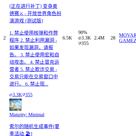
[正在进行补丁] 变身奥
德赛⚔️ - 开放世界角色扮
演游戏 [测试版]
90
%
1. 禁止使用核弹和作弊
MOVA
2
6.5K
3.3K
2.4M
28
程序 2. 禁止利用漏洞 -
GAME
355
如果发现漏洞，请报
告。 3. 禁止使用宏和自
动攻击。 4. 禁止冒充运
营者 5. 禁止欺诈交易 -
交易只能在交易窗口中
进行。 6. 禁止现...
3.3K
355
Maturity: Minimal
索尔的随机生成事件[夏
季活动 🏖️]