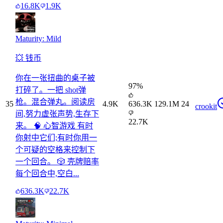
16.8K
1.9K
Maturity: Mild
💥 钱币
你在一张扭曲的桌子被
97
%
打碎了。一把 shot弹
枪。混合弹丸。阅读房
35
4.9K
636.3K
129.1M
24
crookit
间,努力虚张声势,生存下
22.7K
来。 🧠 心智游戏 有时
你射中它们;有时你用一
个可疑的空格来控制下
一个回合。 🎲 壳牌赔率
每个回合中,空白...
636.3K
22.7K