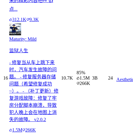
来的精彩内容吧👀 👍
点...
312.1K
9.3K
Maturity: Mild
监狱人生
- 修复当从车上跳下来
时，汽车发生故障的问
85
%
题。 - 修复服务器存储
16
10.7K
1.5M
3B
24
Aestheti
266K
问题（希望修复成功
~）。 - （补丁更新）修
复游戏故障：修复了牢
房分配脚本崩溃，导致
犯人晚上会在地图上消
失的故障。 v2.0.2
1.5M
266K