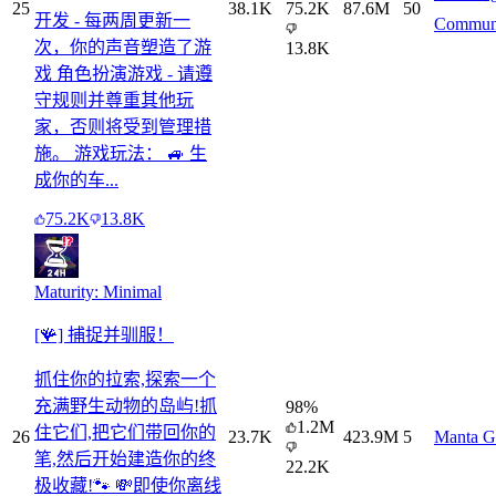
25
38.1K
75.2K
87.6M
50
开发 - 每两周更新一
Commun
次，你的声音塑造了游
13.8K
戏 角色扮演游戏 - 请遵
守规则并尊重其他玩
家，否则将受到管理措
施。 游戏玩法： 🚙 生
成你的车...
75.2K
13.8K
Maturity: Minimal
[🪸] 捕捉并驯服！
抓住你的拉索,探索一个
充满野生动物的岛屿!抓
98
%
1.2M
住它们,把它们带回你的
26
23.7K
423.9M
5
Manta G
笔,然后开始建造你的终
22.2K
极收藏!🐾 💸即使你离线