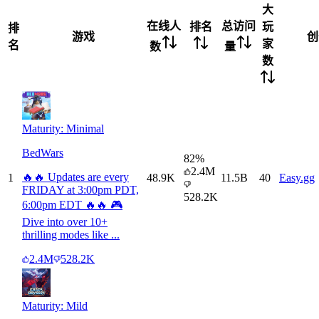
大
在线人
总访问
排名
玩
排
游戏
创
家
名
数
量
数
Maturity: Minimal
BedWars
82
%
2.4M
🔥🔥 Updates are every
1
48.9K
11.5B
40
Easy.gg
FRIDAY at 3:00pm PDT,
528.2K
6:00pm EDT 🔥🔥 🎮
Dive into over 10+
thrilling modes like ...
2.4M
528.2K
Maturity: Mild