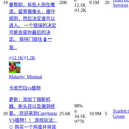
19
20K
9.1M
20
要帮助，有些人则在撒
12.1K
Services
1.2K
谎。留意摄像头，遵守
规则，然后决定谁可以
进入。 一个错误的决定
可能会是你最后的决
定。 保持门锁住 🔒 **
我...
12.1K
1.2K
Maturity: Minimal
卡皮巴拉vs植物
更新：添加了熔断机
98
%
器、新头目以及漏洞修
Scarlett
复。 欢迎来到Capybaras
20
25.6K
10.9M
5
34.1K
Group
VS植物！！ 游戏玩法：
776
🥚 购买一个鸡蛋并将其