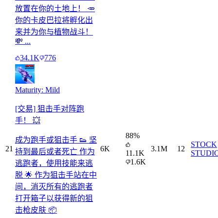
放置在你的土地上！ 🥕
你的卡皮巴拉将孵化出
来并为你与植物战斗！
💸 ...
34.1K
776
Maturity: Mild
[交易] 狙击手对阵跑
手！ 💥
88
%
成为跑手或狙击手 👟 坚
STOCK
21
6K
3.1M
12
持到最后或者死亡 作为
11.1K
STUDIO
1.6K
逃跑者，使用技能来逃
脱 🌟 作为狙击手站在中
间，消灭所有的逃跑者
打开箱子以获得新的狙
击枪皮肤 📦