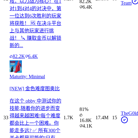
戏，以刀战为核心！在1
82.2K
Team
6.4K
对1到4对4的对决中，第
一位达到6次胜利的玩家
将获胜！ 🆚 在决斗平台
上与其他玩家进行挑
战！ 🔪 赚取金币以解锁
新的...
82.2K
6.4K
Maturity: Minimal
[NEW] 金色难度图奥比
在这个 obby 中测试你的
技能,随着你的进步而变
81
%
TheG0ld
得越来越困难!每个难度
33
1.7K
17.4M
15
16.8K
都会比上一个困难。你
4.1K
能走多远? ✅ 所有300个
关卡都是可能的!只有