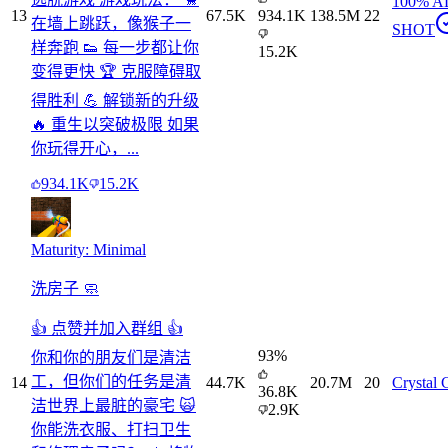
100% 
13
67.5K
934.1K
138.5M
22
在墙上跳跃，像猴子一
SHOT
样奔跑 👟 每一步都让你
15.2K
变得更快 🏆 克服障碍取
得胜利 💪 解锁新的升级
🔥 重生以突破极限 如果
你玩得开心，...
934.1K
15.2K
Maturity: Minimal
洗房子 🧼
👍 点赞并加入群组 👍
93
%
你和你的朋友们是清洁
工，但你们的任务是清
14
44.7K
20.7M
20
Crystal 
36.8K
洁世界上最脏的豪宅 🙀
2.9K
你能洗衣服、打扫卫生