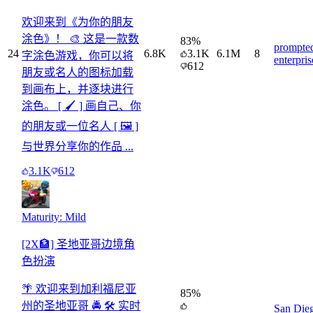
欢迎来到《为你的朋友
涂色》！ 🎨 这是一款数
83
%
prompte
24
6.8K
3.1K
6.1M
8
字涂色游戏，你可以将
enterpris
612
朋友或名人的图标加载
到画布上，并逐块进行
涂色。 [ 🖌️ ] 画自己、你
的朋友或一位名人 [ 🖼️ ]
与世界分享你的作品 ...
3.1K
612
Maturity: Mild
[2X🏦] 圣地亚哥边境角
色扮演
🌴 欢迎来到加利福尼亚
85
%
州的圣地亚哥 🚔 🛠️ 实时
San Die