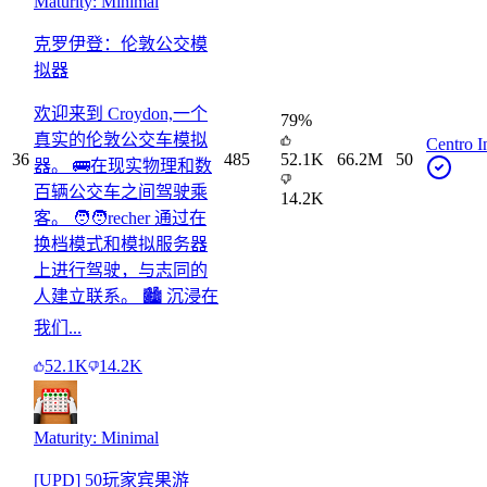
Maturity: Minimal
克罗伊登：伦敦公交模
拟器
欢迎来到 Croydon,一个
79
%
真实的伦敦公交车模拟
Centro I
36
485
52.1K
66.2M
50
器。 🚌在现实物理和数
百辆公交车之间驾驶乘
14.2K
客。 🧑‍🧑‍recher 通过在
换档模式和模拟服务器
上进行驾驶，与志同的
人建立联系。 🏙️ 沉浸在
我们...
52.1K
14.2K
Maturity: Minimal
[UPD] 50玩家宾果游