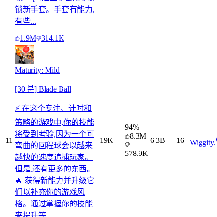
锁新手套。手套有能力,
有些...
1.9M
314.1K
Maturity: Mild
[30 분] Blade Ball
⚡ 在这个专注、计时和
策略的游戏中,你的技能
94
%
将受到考验,因为一个可
8.3M
11
19K
6.3B
16
Wiggity.
弯曲的回程球会以越来
578.9K
越快的速度追捕玩家。
但是,还有更多的东西。
🔥 获得新能力并升级它
们以补充你的游戏风
格。通过掌握你的技能
来提升等...