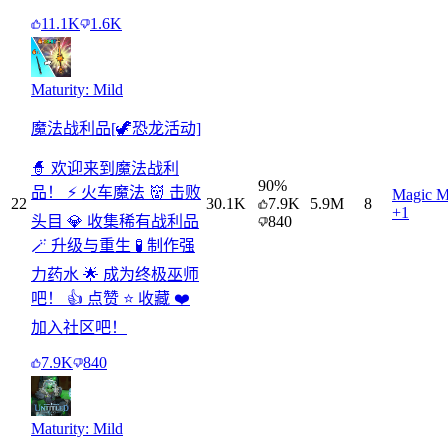
11.1K
1.6K
Maturity: Mild
魔法战利品[🦖恐龙活动]
🧙 欢迎来到魔法战利
90
%
品！ ⚡ 火车魔法 👹 击败
Magic M
22
30.1K
7.9K
5.9M
8
+1
头目 💎 收集稀有战利品
840
🪄 升级与重生 🧪 制作强
力药水 🌟 成为终极巫师
吧！ 👍 点赞 ⭐ 收藏 ❤️
加入社区吧！
7.9K
840
Maturity: Mild