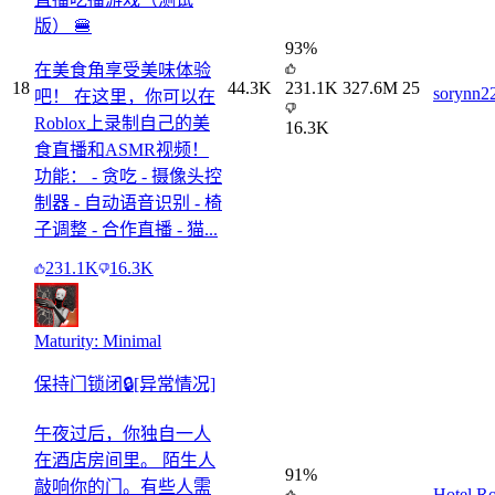
版） 🍔
93
%
在美食角享受美味体验
18
44.3K
231.1K
327.6M
25
sorynn2
吧！ 在这里，你可以在
Roblox上录制自己的美
16.3K
食直播和ASMR视频！
功能： - 贪吃 - 摄像头控
制器 - 自动语音识别 - 椅
子调整 - 合作直播 - 猫...
231.1K
16.3K
Maturity: Minimal
保持门锁闭🔒[异常情况]
午夜过后，你独自一人
在酒店房间里。 陌生人
91
%
敲响你的门。有些人需
Hotel R