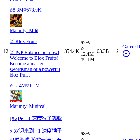
8.3M
578.9K
Maturity: Mild
⚔️ Blox Fruits
92
%
Gamer R
12
354.4K
63.3B
12
⚔️ PvP Balance out now!
12.4M
Welcome to Blox Fruits!
1.1M
Become a master
swordsman or a powerful
blox fruit ...
12.4M
1.1M
Maturity: Minimal
[X2]🐒 +1 速度猴子逃脱
⚡ 欢迎来到 +1 速度猴子
98
%
逃脱游戏 游戏玩法： 🐒