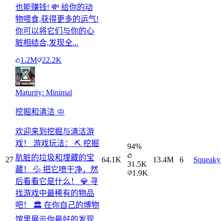
也能赚钱! 💸 给你的动
物喂食,获得更多的运气!
你可以将它们与你的心
脏相结合,发现全...
1.2M
22.2K
Maturity: Minimal
挖掘和清洁 🧼
欢迎来到挖掘与清洁游
戏！ 游戏玩法： ⛏️ 挖掘
94
%
肮脏的垃圾和埋藏的宝
27
64.1K
13.4M
6
Squeaky
31.5K
藏！ 💦 把它喷干净，然
1.9K
后看看它是什么！ 💎 寻
找游戏中最稀有的物品
吧！ 🏛️ 在你自己的博物
馆里展示你最好的发现