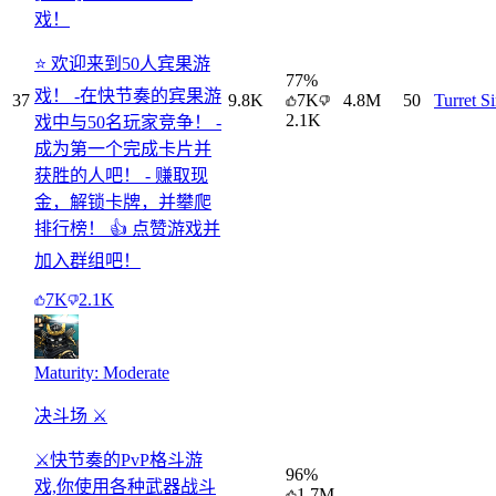
戏！
⭐ 欢迎来到50人宾果游
77
%
戏！ -在快节奏的宾果游
37
9.8K
7K
4.8M
50
Turret S
2.1K
戏中与50名玩家竞争！ -
成为第一个完成卡片并
获胜的人吧！ - 赚取现
金，解锁卡牌，并攀爬
排行榜！ 👍 点赞游戏并
加入群组吧！
7K
2.1K
Maturity: Moderate
决斗场 ⚔️
⚔️快节奏的PvP格斗游
96
%
戏,你使用各种武器战斗
1.7M