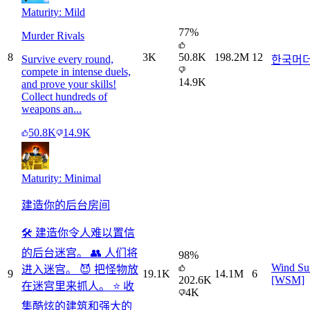
Maturity: Mild
77
%
Murder Rivals
8
3K
50.8K
198.2M
12
Survive every round,
한국머
compete in intense duels,
14.9K
and prove your skills!
Collect hundreds of
weapons an...
50.8K
14.9K
Maturity: Minimal
建造你的后台房间
🛠️ 建造你令人难以置信
的后台迷宫。 👥 人们将
98
%
Wind S
进入迷宫。 😈 把怪物放
9
19.1K
14.1M
6
202.6K
[WSM]
在迷宫里来抓人。 ⭐️ 收
4K
集酷炫的建筑和强大的