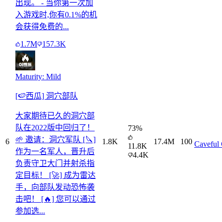
出现。 - 当你第一次加
入游戏时,你有0.1%的机
会获得免费的...
1.7M
157.3K
Maturity: Mild
[🍉西瓜] 洞穴部队
大家期待已久的洞穴部
队在2022版中回归了！
73
%
🌱 邀请：洞穴军队 [🔪]
6
1.8K
17.4M
100
Caveful
11.8K
作为一名军人，晋升后
4.4K
负责守卫大门并射杀指
定目标！ [🚀] 成为雷达
手，向部队发动恐怖袭
击吧！ [🔥] 您可以通过
参加选...