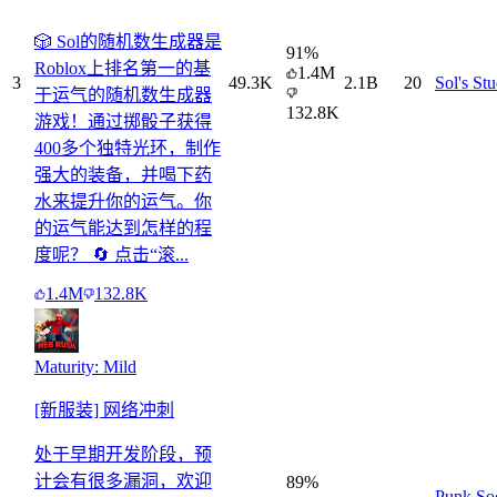
🎲 Sol的随机数生成器是
91
%
Roblox上排名第一的基
1.4M
3
49.3K
2.1B
20
Sol's St
于运气的随机数生成器
132.8K
游戏！通过掷骰子获得
400多个独特光环，制作
强大的装备，并喝下药
水来提升你的运气。你
的运气能达到怎样的程
度呢？ 🔄 点击“滚...
1.4M
132.8K
Maturity: Mild
[新服装] 网络冲刺
处于早期开发阶段，预
计会有很多漏洞，欢迎
89
%
Punk Soc