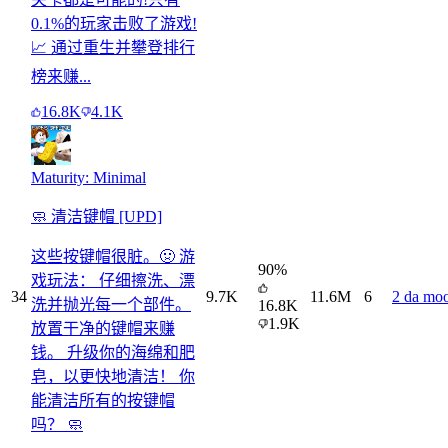
0.1%的玩家击败了游戏!
📈 通过重生并攀登排行
榜来赚...
16.8K
4.1K
Maturity: Minimal
🧼 清洁键帽 [UPD]
这些按键帽很脏。🤢 游
90
%
戏玩法： 仔细擦洗、漂
34
9.7K
11.6M
6
2 da mo
洗并抛光每一个部件。
16.8K
1.9K
放置干净的键帽来赚
钱。 升级你的海绵和肥
皂，以更快地清洁！ 你
能清洁所有的按键帽
吗？ 🧼