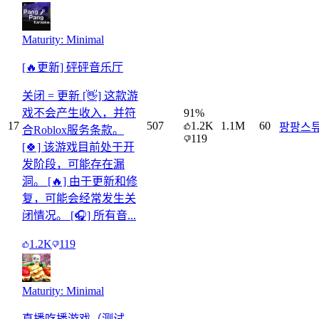
Maturity: Minimal
[🔥更新] 砰砰音乐厅
关闭 = 更新 [👋] 这款游
戏不会产生收入，并符
91
%
17
507
1.2K
1.1M
60
팡팡스
合Roblox服务条款。
119
[🍀] 该游戏目前处于开
发阶段，可能存在漏
洞。 [🔥] 由于更新和修
复，可能会经常发生关
闭情况。 [🎧] 所有音...
1.2K
119
Maturity: Minimal
直播吃播游戏（测试