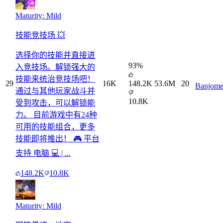
Maturity: Mild
技能竞技场 💥
选择你的技能并直接进
93
%
入竞技场。解锁强大的
技能来统治竞技场吧！
29
16K
148.2K
53.6M
20
Banjome
通过与其他玩家战斗并
10.8K
受到攻击，可以解锁能
力。 目前游戏中有24种
可用的技能组合，更多
技能即将推出！ 🎮 平台
支持 电脑 💻 | ...
148.2K
10.8K
Maturity: Mild