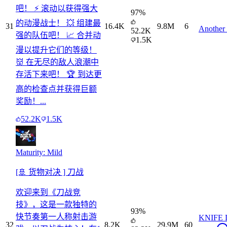
吧！ ⚡ 滚动以获得强大
97
%
的动漫战士！ 💥 组建最
31
16.4K
9.8M
6
Another
52.2K
强的队伍吧！ 📈 合并动
1.5K
漫以提升它们的等级！
👹 在无尽的敌人浪潮中
存活下来吧！ 🏆 到达更
高的检查点并获得巨额
奖励！...
52.2K
1.5K
Maturity: Mild
[🚢 货物对决 ] 刀战
欢迎来到《刀战竞
技》，这是一款独特的
93
%
快节奏第一人称射击游
KNIFE
32
8.2K
29.9M
60