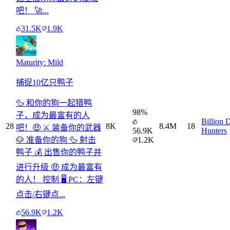
吧！ 🚀...
31.5K
1.9K
Maturity: Mild
捕捉10亿只鸭子
🦆 和你的狗一起猎鸭
98
%
子，成为最富有的人
Billion 
28
8K
8.4M
18
吧！🤑 ⚔️ 装备你的武器
56.9K
Hunters
🐶 准备你的狗 🦆 射击
1.2K
鸭子 💰 出售你的鸭子并
进行升级 🤑 成为最富有
的人！ 控制 🖥️ PC：左键
点击/右键点...
56.9K
1.2K