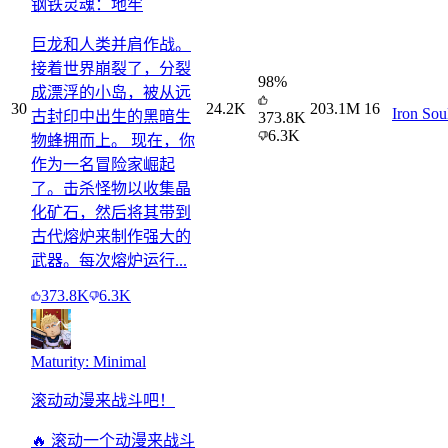
钢铁灵魂：地牢
巨龙和人类并肩作战。
接着世界崩裂了，分裂
98
%
成漂浮的小岛，被从远
30
24.2K
203.1M
16
Iron Sou
古封印中出生的黑暗生
373.8K
6.3K
物蜂拥而上。 现在，你
作为一名冒险家崛起
了。击杀怪物以收集晶
化矿石，然后将其带到
古代熔炉来制作强大的
武器。每次熔炉运行...
373.8K
6.3K
Maturity: Minimal
滚动动漫来战斗吧！
🔥 滚动一个动漫来战斗