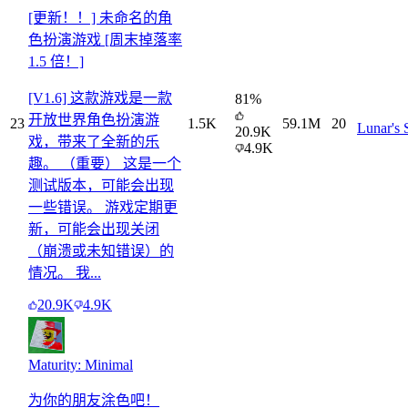
[更新！！] 未命名的角
色扮演游戏 [周末掉落率
1.5 倍！]
[V1.6] 这款游戏是一款
81
%
开放世界角色扮演游
23
1.5K
59.1M
20
Lunar's 
20.9K
戏，带来了全新的乐
4.9K
趣。 （重要） 这是一个
测试版本，可能会出现
一些错误。 游戏定期更
新，可能会出现关闭
（崩溃或未知错误）的
情况。 我...
20.9K
4.9K
Maturity: Minimal
为你的朋友涂色吧！