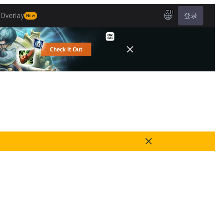
ZH
Overlay
登录
New