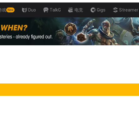
游戏
Duo
TalkG
电竞
Gigs
Streamer 
New
ayers!