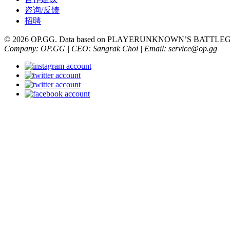
咨询/反馈
招聘
© 2026 OP.GG. Data based on PLAYERUNKNOWN’S BATTLEGRO
Company: OP.GG | CEO: Sangrak Choi | Email: service@op.gg