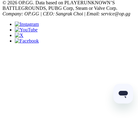
© 2026 OP.GG. Data based on PLAYERUNKNOWN’S
BATTLEGROUNDS, PUBG Corp, Steam or Valve Corp.
Company: OP.GG | CEO: Sangrak Choi | Email: service@op.gg