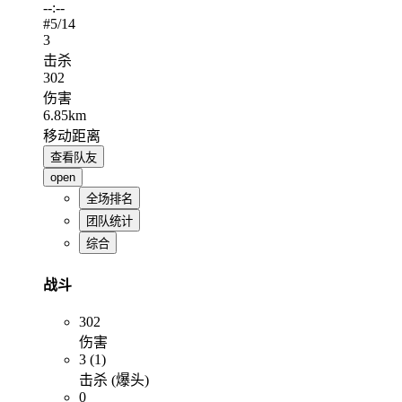
--:--
#
5
/14
3
击杀
302
伤害
6.85km
移动距离
查看队友
open
全场排名
团队统计
综合
战斗
302
伤害
3 (1)
击杀 (爆头)
0