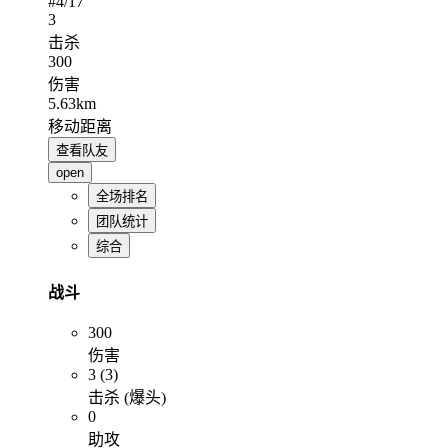
#
4
/17
3
击杀
300
伤害
5.63km
移动距离
查看队友
open
全场排名
团队统计
综合
战斗
300
伤害
3 (3)
击杀 (爆头)
0
助攻