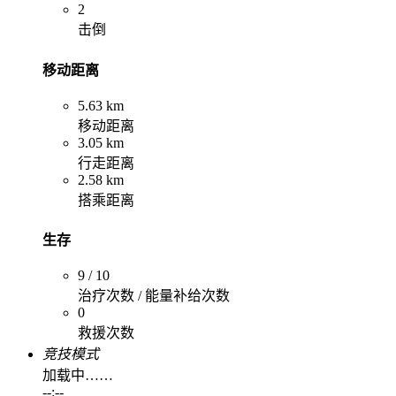
2
击倒
移动距离
5.63 km
移动距离
3.05 km
行走距离
2.58 km
搭乘距离
生存
9 / 10
治疗次数 / 能量补给次数
0
救援次数
竞技模式
加载中……
--:--