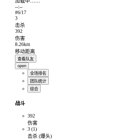
加载中……
--:--
#
6
/17
3
击杀
392
伤害
8.26km
移动距离
查看队友
open
全场排名
团队统计
综合
战斗
392
伤害
3 (1)
击杀 (爆头)