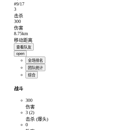
#
9
/17
3
击杀
300
伤害
8.75km
移动距离
查看队友
open
全场排名
团队统计
综合
战斗
300
伤害
3 (2)
击杀 (爆头)
0