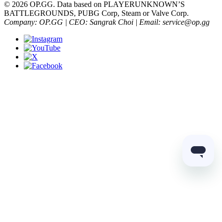
© 2026 OP.GG. Data based on PLAYERUNKNOWN’S
BATTLEGROUNDS, PUBG Corp, Steam or Valve Corp.
Company: OP.GG | CEO: Sangrak Choi | Email: service@op.gg