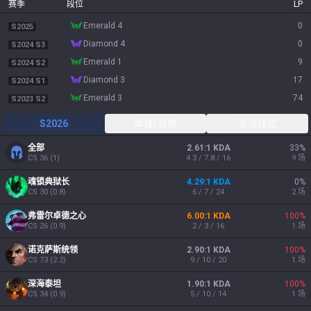
赛季
段位
LP
emerald 4
0
S2025
diamond 4
0
S2024 S3
emerald 1
9
S2024 S2
diamond 3
17
S2024 S1
emerald 3
74
S2023 S2
S2026
单排/双排
灵活排位
全部
2.61:1 KDA
33
%
CS
36
(
1
)
4.3 / 7.8 / 16
9
场
魂锁典狱长
4.29:1 KDA
0
%
CS
30
(
0.8
)
6 / 7 / 24
2
场
弗雷尔卓德之心
6.00:1 KDA
100
%
CS
26
(
0.9
)
2 / 3 / 16
1
场
诺克萨斯统领
2.90:1 KDA
100
%
CS
73
(
2.2
)
9 / 10 / 20
1
场
深海泰坦
1.90:1 KDA
100
%
CS
34
(
0.9
)
5 / 10 / 14
1
场