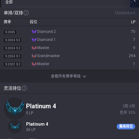
全部
单排/双排
Unranked
赛季
段位
LP
diamond 2
75
S2025
diamond 1
7
S2024 S3
master
0
S2024 S2
grandmaster
294
S2024 S1
master
1
S2023 S2
查看所有赛季等级
灵活排位
platinum 4
3
胜
6
败
胜率
33
%
0
LP
platinum 4
最高段位
26
LP