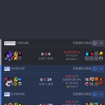
重新開始
1分钟28秒
匹配模式
3周前
Sh
击杀参与率
0
%
0
/
0
/
0
CS
4
(2.7)
0.00:1 KDA
2
silver 1
勝利
33分钟15秒
匹配模式
3周前
Sh
对线
63
:
37
0
/
6
/
29
击杀参与率
69
%
CS
20
(0.6)
4.83:1 KDA
15
gold 1
勝利
33分钟49秒
匹配模式
4周前
Sh
对线
43
:
57