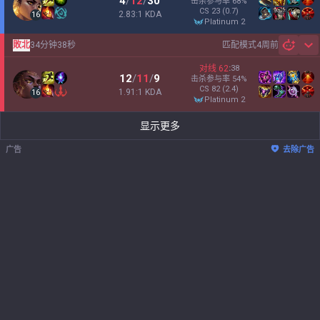
4
/
12
/
30
击杀参与率
68
%
CS
23
(0.7)
2.83:1 KDA
16
platinum 2
敗北
34分钟38秒
匹配模式
4周前
Sh
对线
62
:
38
12
/
11
/
9
击杀参与率
54
%
CS
82
(2.4)
1.91:1 KDA
16
platinum 2
显示更多
广告
去除广告