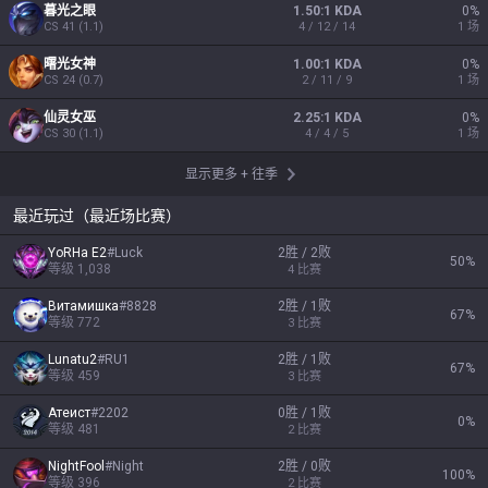
暮光之眼
1.50:1 KDA
0
%
CS
41
(
1.1
)
4 / 12 / 14
1
场
曙光女神
1.00:1 KDA
0
%
CS
24
(
0.7
)
2 / 11 / 9
1
场
仙灵女巫
2.25:1 KDA
0
%
CS
30
(
1.1
)
4 / 4 / 5
1
场
显示更多
+
往季
最近玩过（最近场比赛）
YoRHa E2
#
Luck
2胜 / 2败
50
%
等级
1,038
4
比赛
Витамишка
#
8828
2胜 / 1败
67
%
等级
772
3
比赛
Lunatu2
#
RU1
2胜 / 1败
67
%
等级
459
3
比赛
Атеист
#
2202
0胜 / 1败
0
%
等级
481
2
比赛
NightFool
#
Night
2胜 / 0败
100
%
等级
396
2
比赛