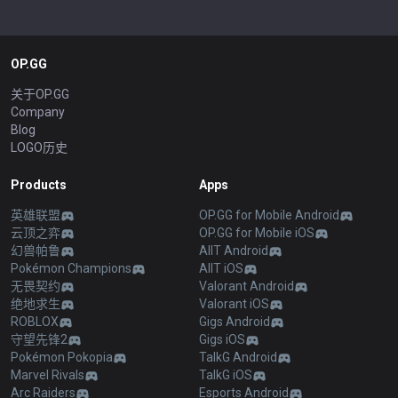
OP.GG
关于OP.GG
Company
Blog
LOGO历史
Products
Apps
英雄联盟
OP.GG for Mobile Android
云顶之弈
OP.GG for Mobile iOS
幻兽帕鲁
AllT Android
Pokémon Champions
AllT iOS
无畏契约
Valorant Android
绝地求生
Valorant iOS
ROBLOX
Gigs Android
守望先锋2
Gigs iOS
Pokémon Pokopia
TalkG Android
Marvel Rivals
TalkG iOS
Arc Raiders
Esports Android