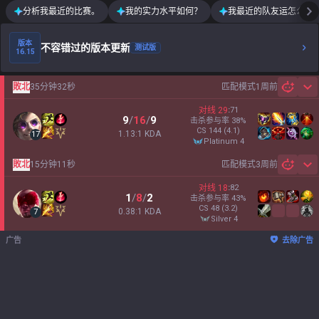
分析我最近的比赛。
我的实力水平如何？
我最近的队友运怎么样
版本
不容错过的版本更新
测试版
16.15
敗北
35分钟32秒
匹配模式
1周前
Sh
对线
29
:
71
9
/
16
/
9
击杀参与率
38
%
CS
144
(4.1)
1.13:1 KDA
17
platinum 4
敗北
15分钟11秒
匹配模式
3周前
Sh
对线
18
:
82
1
/
8
/
2
击杀参与率
43
%
CS
48
(3.2)
0.38:1 KDA
7
silver 4
广告
去除广告