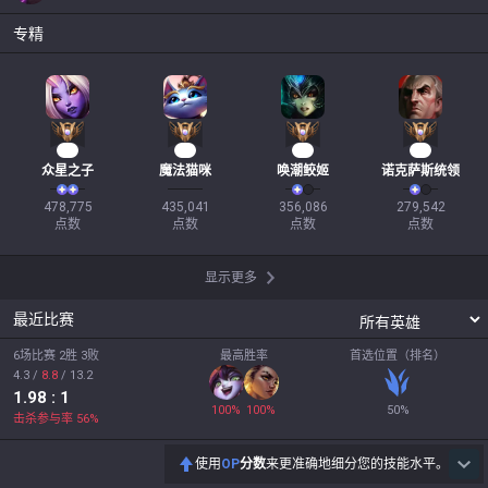
专精
46
42
33
25
众星之子
魔法猫咪
唤潮鲛姬
诺克萨斯统领
478,775

435,041

356,086

279,542

点数
点数
点数
点数
显示更多
最近比赛
6场比赛 2胜 3败
最高胜率
首选位置（排名）
4.3
/
8.8
/
13.2
1.98
: 1
100
%
100
%
50
%
击杀参与率
56
%
使用
OP
分数
来更准确地细分您的技能水平。