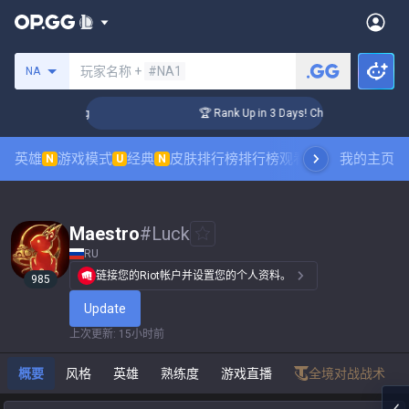
搜索召唤师
玩家名称 +
#NA1
NA
lenger Coaching
🏆 Rank Up in 3 Days! Challenger Coaching
英雄
游戏模式
经典
皮肤排行榜
排行榜
观看职业比赛
我的主页
数据统
N
U
N
Maestro
#
Luck
RU
链接您的Riot帐户并设置您的个人资料。
985
Update
上次更新
:
15小时前
概要
风格
英雄
熟练度
游戏直播
全境对战战术