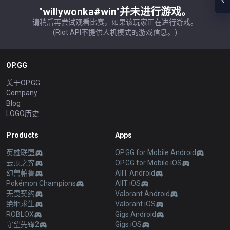
"willywonka#win"并未进行游戏。
请稍后再尝试观看比赛，如果该玩家正在进行游戏。
(Riot API不提供人机模式的游戏信息。)
OP.GG
关于OP.GG
Company
Blog
LOGO历史
Products
Apps
英雄联盟
OP.GG for Mobile Android
云顶之弈
OP.GG for Mobile iOS
幻兽帕鲁
AllT Android
Pokémon Champions
AllT iOS
无畏契约
Valorant Android
绝地求生
Valorant iOS
ROBLOX
Gigs Android
守望先锋2
Gigs iOS