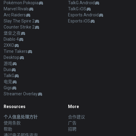
Pokémon Pokopia
TalkG Android
Marvel Rivals
TalkG iOS
Arc Raiders
Esports Android
Slay The Spire 2
Esports iOS
Counter Strike 2
堡垒之夜
Diablo 4
2XKO
Time Takers
Desktop
游戏
Duo
TalkG
电竞
Gigs
Streamer Overlay
Resources
More
个人信息处理方针
合作建议
使用条款
广告
帮助
招聘
通过电子邮件咨询