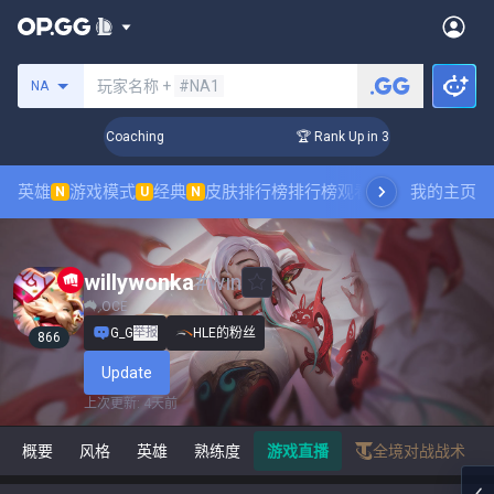
搜索召唤师
玩家名称 +
#NA1
NA
Days! Challenger Coaching
🏆 Rank Up in 3 Days! Challenger
英雄
游戏模式
经典
皮肤排行榜
排行榜
观看职业比赛
我的主页
数据统
N
U
N
willywonka
#
win
OCE
G_G
举报
HLE的粉丝
866
Update
上次更新
:
4天前
概要
风格
英雄
熟练度
游戏直播
全境对战战术