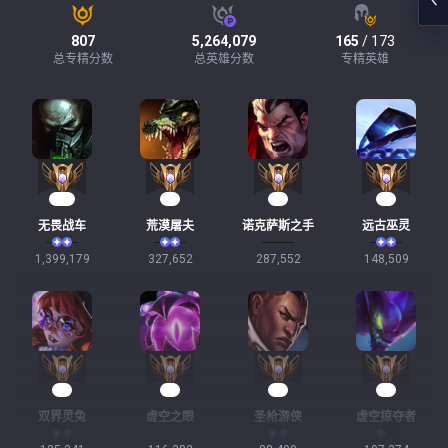
807
5,264,079
165
/ 173
总专精分数
总英雄分数
专精英雄
130
32
29
16
无畏战车
荒漠屠夫
诺克萨斯之手
远古巫灵
1,399,179
327,652
287,552
148,509
14
11
11
10
双界灵兔
虚空之眼
圣枪游侠
虚空掠夺者