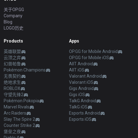
关于OP.GG
Company
Blog
LOGO历史
Products
Apps
英雄联盟
OP.GG for Mobile Android
云顶之弈
OP.GG for Mobile iOS
幻兽帕鲁
AllT Android
Pokémon Champions
AllT iOS
无畏契约
Valorant Android
绝地求生
Valorant iOS
ROBLOX
Gigs Android
守望先锋2
Gigs iOS
Pokémon Pokopia
TalkG Android
Marvel Rivals
TalkG iOS
Arc Raiders
Esports Android
Slay The Spire 2
Esports iOS
Counter Strike 2
堡垒之夜
Diablo 4