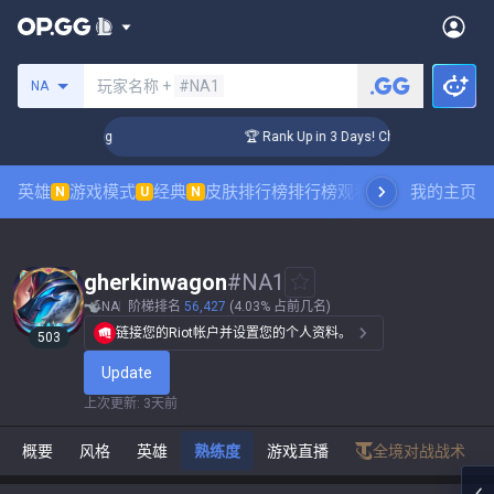
搜索召唤师
玩家名称 +
#NA1
NA
llenger Coaching
🏆 Rank Up in 3 Days! Challenger Coachin
英雄
游戏模式
经典
皮肤排行榜
排行榜
观看职业比赛
我的主页
数据统
N
U
N
gherkinwagon
#
NA1
NA
阶梯排名
56,427
(4.03% 占前几名)
链接您的Riot帐户并设置您的个人资料。
503
Update
上次更新
:
3天前
概要
风格
英雄
熟练度
游戏直播
全境对战战术