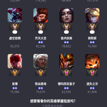
125,341
116,382
88,409
107,374
10
10
10
10
虚空恐惧
齐天大圣
诡术妖姬
探险家
92,375
82,248
78,822
76,900
盲僧
铁血狼母
德玛西亚皇子
迷失之牙
75,386
75,076
62,920
61,858
想要看看你的英雄掌握程度吗？
立即登录并查看！