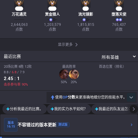
173
112
94
72
万花通灵
赏金猎人
流光镜影
堕落天使
2,644,063

1,203,579

1,815,815

765,437

点数
点数
点数
点数
显示更多
最近比赛
20场比赛 8胜 12败
最高胜率
首选位置（排名）
8.8
/
6.8
/
7.9
2.45
: 1
50
%
20
%
击杀参与率
90
%
使用
OP
分数
来更准确地细分您的技能水平。
分析我最近的比赛。
我的实力水平如何？
我最近的队友运怎么样
版本
不容错过的版本更新
测试版
16.15