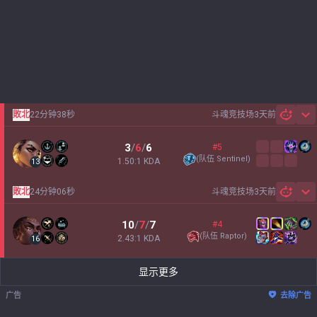
敗北
22分钟38秒
斗魂竞技场
3天前
Sh
3
/
6
/
6
#5
(
队伍 Sentinel
)
1.50:1 KDA
13
敗北
24分钟06秒
斗魂竞技场
3天前
Sh
10
/
7
/
7
#4
(
队伍 Raptor
)
2.43:1 KDA
16
显示更多
广告
去除广告