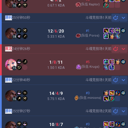
4
/
9
/
2
(
队伍 Raptor
)
0.67:1 KDA
16
勝利
25分钟50秒
斗魂竞技场
1天前
Sh
12
/
6
/
20
#1
(
队伍 Poros
)
5.33:1 KDA
18
敗北
24分钟26秒
斗魂竞技场
1天前
Sh
1
/
8
/
11
#5
(
队伍 Krugs
)
1.50:1 KDA
15
勝利
22分钟40秒
斗魂竞技场
1天前
Sh
14
/
4
/
9
#3
(
队伍 minions
)
5.75:1 KDA
16
勝利
25分钟27秒
斗魂竞技场
2天前
Sh
10
/
8
/
7
#3