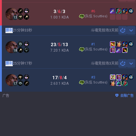
3
/
6
/
3
#6
(
队伍 Scuttles
)
1.00:1 KDA
13
勝利
21分钟33秒
斗魂竞技场
3天前
Sh
23
/
5
/
13
#1
(
队伍 Scuttles
)
7.20:1 KDA
18
勝利
25分钟17秒
斗魂竞技场
3天前
Sh
17
/
8
/
4
#3
(
队伍 Scuttles
)
2.63:1 KDA
17
广告
去除广告