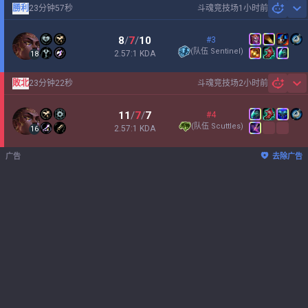
勝利
23分钟57秒
斗魂竞技场
1小时前
Sh
8
/
7
/
10
#3
(
队伍 Sentinel
)
2.57:1 KDA
18
敗北
23分钟22秒
斗魂竞技场
2小时前
Sh
11
/
7
/
7
#4
(
队伍 Scuttles
)
2.57:1 KDA
16
广告
去除广告