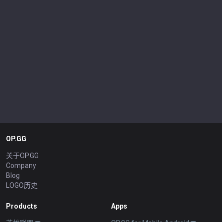
OP.GG
关于OP.GG
Company
Blog
LOGO历史
Products
Apps