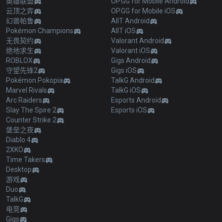
英雄联盟
OP.GG for Mobile Android
云顶之弈
OP.GG for Mobile iOS
幻兽帕鲁
AllT Android
Pokémon Champions
AllT iOS
无畏契约
Valorant Android
绝地求生
Valorant iOS
ROBLOX
Gigs Android
守望先锋2
Gigs iOS
Pokémon Pokopia
TalkG Android
Marvel Rivals
TalkG iOS
Arc Raiders
Esports Android
Slay The Spire 2
Esports iOS
Counter Strike 2
堡垒之夜
Diablo 4
2XKO
Time Takers
Desktop
游戏
Duo
TalkG
电竞
Gigs