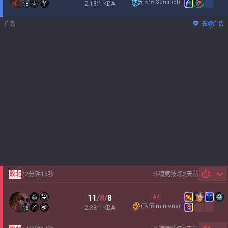
(
队伍 Sentinel
)
2.13:1 KDA
18
广告
去除广告
敗北
22分钟13秒
斗魂竞技场
2天前
Sh
11
/
8
/
8
#4
(
队伍 minions
)
2.38:1 KDA
16