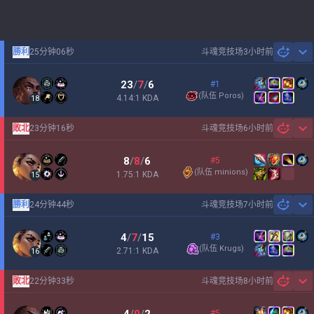
勝利
25分钟06秒
斗魂竞技场
3小时前
Sh
23
/
7
/
6
#1
(
队伍 Poros
)
4.14:1 KDA
18
敗北
23分钟16秒
斗魂竞技场
6小时前
Sh
8
/
8
/
6
#5
(
队伍 minions
)
1.75:1 KDA
15
勝利
24分钟44秒
斗魂竞技场
7小时前
Sh
4
/
7
/
15
#3
(
队伍 Krugs
)
2.71:1 KDA
16
敗北
22分钟33秒
斗魂竞技场
8小时前
Sh
#5