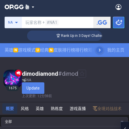
搜索召唤师
玩家名称 +
#NA1
NA
r Coaching
🏆 Rank Up in 3 Days! Challenger Coaching
英雄
游戏模式
经典
皮肤排行榜
排行榜
观看职业比赛
我的主页
数据统
N
U
N
dimodiamond
#
dimod
NA
Update
1675
上次更新
:
12分钟前
概要
风格
英雄
熟练度
游戏直播
全境对战战术
全部