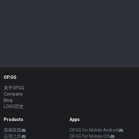
OP.GG
关于OP.GG
Company
Blog
LOGO历史
Products
Apps
英雄联盟
OP.GG for Mobile Android
云顶之弈
OP.GG for Mobile iOS