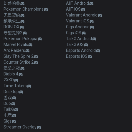
幻兽帕鲁
AllT Android
Pokémon Champions
AllT iOS
无畏契约
Valorant Android
绝地求生
Valorant iOS
ROBLOX
Gigs Android
守望先锋2
Gigs iOS
Pokémon Pokopia
TalkG Android
Marvel Rivals
TalkG iOS
Arc Raiders
Esports Android
Slay The Spire 2
Esports iOS
Counter Strike 2
堡垒之夜
Diablo 4
2XKO
Time Takers
Desktop
游戏
Duo
TalkG
电竞
Gigs
Streamer Overlay