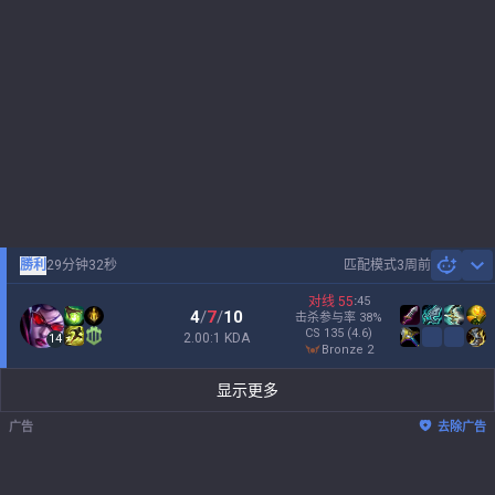
勝利
29分钟32秒
匹配模式
3周前
Sh
对线
55
:
45
4
/
7
/
10
击杀参与率
38
%
CS
135
(4.6)
2.00:1 KDA
14
bronze 2
显示更多
广告
去除广告