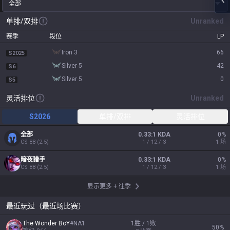
全部
单排/双排
Unranked
赛季
段位
LP
iron 3
66
S2025
silver 5
42
S6
silver 5
0
S5
灵活排位
Unranked
S2026
单排/双排
灵活排位
全部
0.33:1 KDA
0
%
CS
88
(
2.5
)
1 / 12 / 3
1
场
暗夜猎手
0.33:1 KDA
0
%
CS
88
(
2.5
)
1 / 12 / 3
1
场
显示更多
+
往季
最近玩过（最近场比赛）
The Wonder BoY
#
NA1
1胜 / 1败
50
%