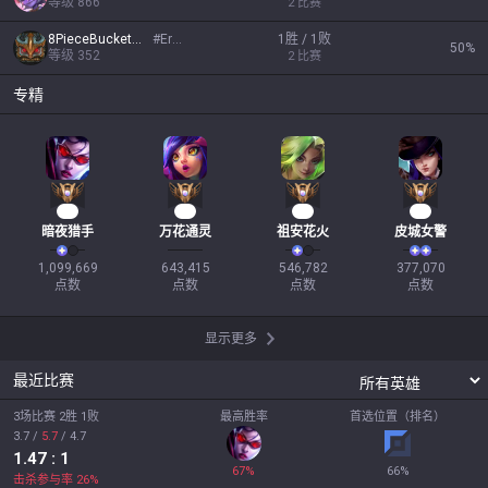
等级
866
2
比赛
8PieceBucketMeal
#
Erekt
1胜 / 1败
50
%
等级
352
2
比赛
专精
94
60
50
37
暗夜猎手
万花通灵
祖安花火
皮城女警
1,099,669

643,415

546,782

377,070

点数
点数
点数
点数
显示更多
最近比赛
3场比赛 2胜 1败
最高胜率
首选位置（排名）
3.7
/
5.7
/
4.7
1.47
: 1
67
%
66
%
击杀参与率
26
%