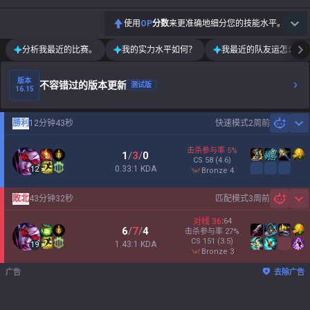
使用
OP
分数
来更准确地细分您的技能水平。
分析我最近的比赛。
我的实力水平如何？
我最近的队友运怎么样
版本
不容错过的版本更新
测试版
16.15
勝利
12分钟43秒
快速模式
2周前
Sh
击杀参与率
5
%
1
/
3
/
0
CS
58
(4.6)
0.33:1 KDA
12
bronze 4
敗北
43分钟32秒
匹配模式
3周前
Sh
对线
36
:
64
6
/
7
/
4
击杀参与率
27
%
CS
151
(3.5)
1.43:1 KDA
19
bronze 3
广告
去除广告