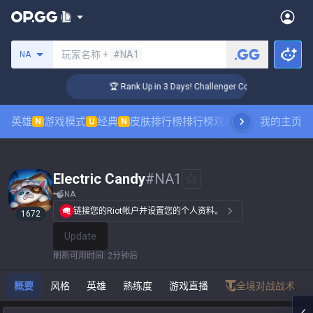
搜索召唤师
玩家名称 +
#NA1
NA
🏆 Rank Up in 3 Days! Challenger Coaching
英雄
游戏模式
经典
皮肤排行榜
排行榜
观看职业比赛
我的主页
数据统
N
U
N
Electric Candy
#
NA1
NA
链接您的Riot帐户并设置您的个人资料。
1672
Update
刷新可用时间
:
2分钟后
概要
风格
英雄
熟练度
游戏直播
全境对战战术