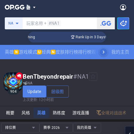
搜索召唤师
玩家名称 +
#NA1
NA
Challenger Coaching
🏆 Rank Up in 3 Days! Challenger Coach
英雄
游戏模式
经典
皮肤排行榜
排行榜
观看职业比赛
我的主页
数据统
N
U
N
BenTbeyondrepair
#
NA1
NA
Update
层级图
904
上次更新
:
12小时前
概要
风格
英雄
熟练度
游戏直播
全境对战战术
排位赛
赛季 2026
我的英雄