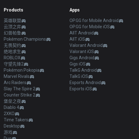
Products
Apps
英雄联盟
OP.GG for Mobile Android
云顶之弈
OP.GG for Mobile iOS
幻兽帕鲁
AllT Android
Pokémon Champions
AllT iOS
无畏契约
Valorant Android
绝地求生
Valorant iOS
ROBLOX
Gigs Android
守望先锋2
Gigs iOS
Pokémon Pokopia
TalkG Android
Marvel Rivals
TalkG iOS
Arc Raiders
Esports Android
Slay The Spire 2
Esports iOS
Counter Strike 2
堡垒之夜
Diablo 4
2XKO
Time Takers
Desktop
游戏
Duo