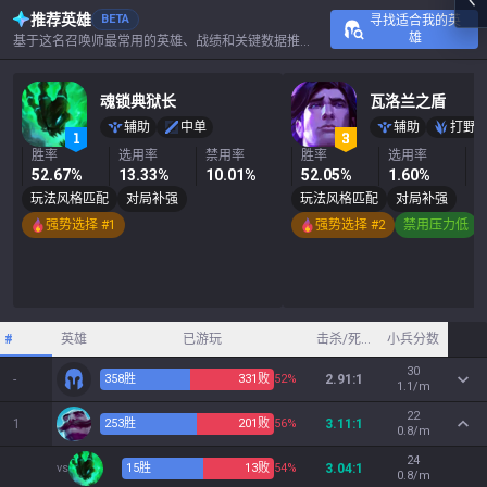
推荐英雄
BETA
寻找适合我的英
雄
基于这名召唤师最常用的英雄、战绩和关键数据推荐。
魂锁典狱长
瓦洛兰之盾
辅助
中单
辅助
打野
胜率
选用率
禁用率
胜率
选用率
52.67%
13.33%
10.01%
52.05%
1.60%
0
玩法风格匹配
对局补强
玩法风格匹配
对局补强
强势选择 #1
强势选择 #2
禁用压力低
#
英雄
已游玩
击杀/死亡/助攻
小兵分数
30
-
358
胜
331
败
52%
2.91:1
1.1/m
22
1
253
胜
201
败
56%
3.11:1
0.8/m
24
vs
15
胜
13
败
54%
3.04:1
0.8/m