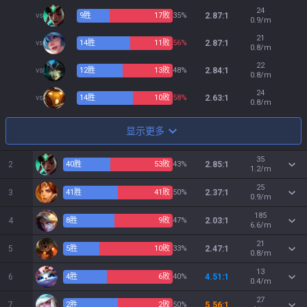
24
vs
9
胜
17
败
35%
2.87:1
0.9/m
21
vs
14
胜
11
败
56%
2.87:1
0.8/m
22
vs
12
胜
13
败
48%
2.84:1
0.8/m
24
vs
14
胜
10
败
58%
2.63:1
0.8/m
显示更多
35
2
40
胜
53
败
43%
2.85:1
1.2/m
25
3
41
胜
41
败
50%
2.37:1
0.9/m
185
4
8
胜
9
败
47%
2.03:1
6.6/m
21
5
5
胜
10
败
33%
2.47:1
0.8/m
13
6
4
胜
6
败
40%
4.51:1
0.4/m
27
7
2
胜
2
败
50%
5.56:1