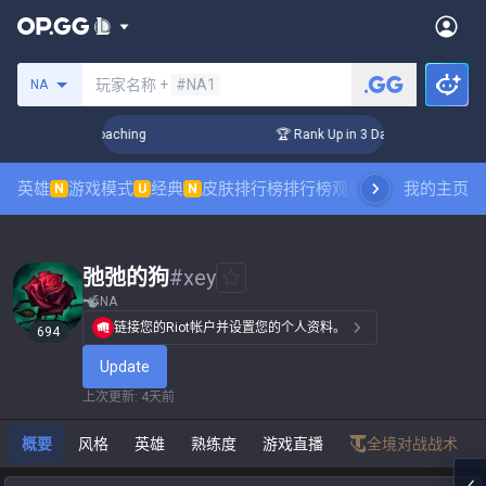
搜索召唤师
玩家名称 +
#NA1
NA
s! Challenger Coaching
🏆 Rank Up in 3 Days! Challenger Co
英雄
游戏模式
经典
皮肤排行榜
排行榜
观看职业比赛
我的主页
数据统
N
U
N
弛弛的狗
#
xey
NA
链接您的Riot帐户并设置您的个人资料。
694
Update
上次更新
:
4天前
概要
风格
英雄
熟练度
游戏直播
全境对战战术