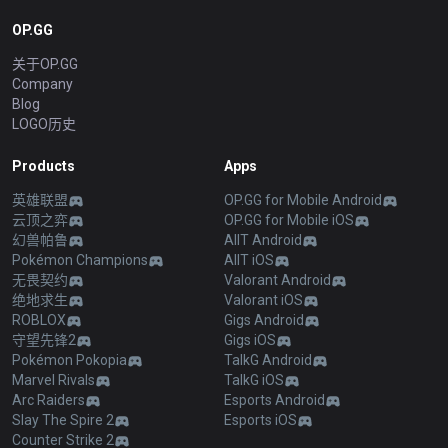
OP.GG
关于OP.GG
Company
Blog
LOGO历史
Products
Apps
英雄联盟
OP.GG for Mobile Android
云顶之弈
OP.GG for Mobile iOS
幻兽帕鲁
AllT Android
Pokémon Champions
AllT iOS
无畏契约
Valorant Android
绝地求生
Valorant iOS
ROBLOX
Gigs Android
守望先锋2
Gigs iOS
Pokémon Pokopia
TalkG Android
Marvel Rivals
TalkG iOS
Arc Raiders
Esports Android
Slay The Spire 2
Esports iOS
Counter Strike 2