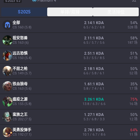
platinum 4
52
S2023 S2
S2025
单排/双排
灵活排位
全部
2.14:1 KDA
54
%
CS
160
(
5.8
)
6.5 / 6.2 / 6.8
528
场
祖安怒兽
2.11:1 KDA
58
%
CS
163
(
6
)
6.5 / 5.7 / 5.6
187
场
远古恐惧
2.51:1 KDA
51
%
CS
150
(
5.4
)
5.3 / 5.5 / 8.5
67
场
不屈之枪
2.18:1 KDA
50
%
CS
149
(
5.7
)
6.6 / 5.8 / 6.1
52
场
铁血狼母
1.61:1 KDA
35
%
CS
163
(
5.6
)
5.8 / 7.4 / 6.1
17
场
瘟疫之源
3.26:1 KDA
75
%
CS
155
(
5.8
)
13.8 / 6.3 / 6.6
16
场
蛮族之王
1.27:1 KDA
50
%
CS
202
(
7.5
)
5.3 / 6.8 / 3.3
12
场
英勇投弹手
2.78:1 KDA
64
%
CS
192
(
7.1
)
10.1 / 6.7 / 8.6
11
场