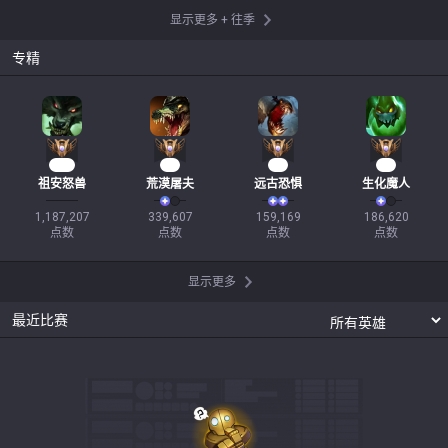
显示更多
+
往季
专精
103
29
17
16
祖安怒兽
荒漠屠夫
远古恐惧
生化魔人
1,187,207

339,607

159,169

186,620

点数
点数
点数
点数
显示更多
最近比赛