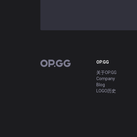
OP.GG
OP.GG
关于OP.GG
Company
Blog
LOGO历史