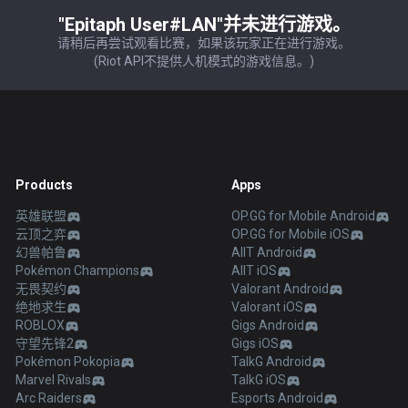
"Epitaph User#LAN"并未进行游戏。
请稍后再尝试观看比赛，如果该玩家正在进行游戏。
(Riot API不提供人机模式的游戏信息。)
Products
Apps
英雄联盟
OP.GG for Mobile Android
云顶之弈
OP.GG for Mobile iOS
幻兽帕鲁
AllT Android
Pokémon Champions
AllT iOS
无畏契约
Valorant Android
绝地求生
Valorant iOS
ROBLOX
Gigs Android
守望先锋2
Gigs iOS
Pokémon Pokopia
TalkG Android
Marvel Rivals
TalkG iOS
Arc Raiders
Esports Android