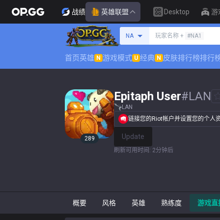
战绩
英雄联盟
Desktop
游
搜索召唤师
NA
玩家名称 +
#NA1
首页
英雄
游戏模式
经典
皮肤排行榜
排行
N
U
N
Epitaph User
#
LAN
LAN
链接您的Riot帐户并设置您的个人
Update
289
刷新可用时间
:
2分钟后
概要
风格
英雄
熟练度
游戏直