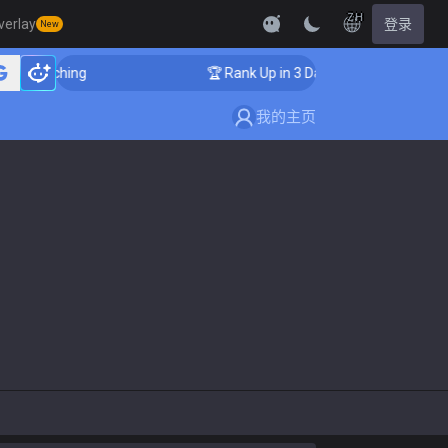
ZH
verlay
登录
New
ger Coaching
🏆 Rank Up in 3 Days! Challenger Coachi
我的主页