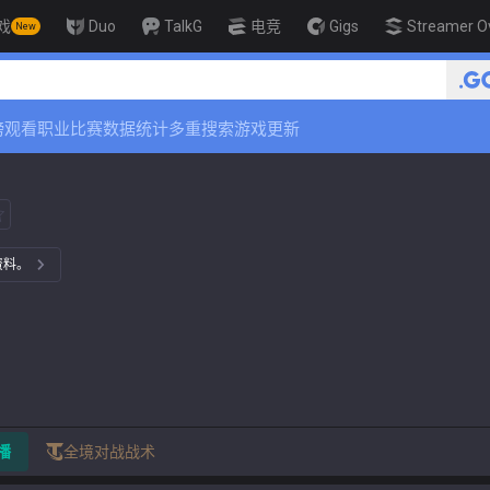
戏
Duo
TalkG
电竞
Gigs
Streamer O
New
🏆 Rank Up in 3 Days! Challen
榜
观看职业比赛
数据统计
多重搜索
游戏更新
资料。
播
全境对战战术