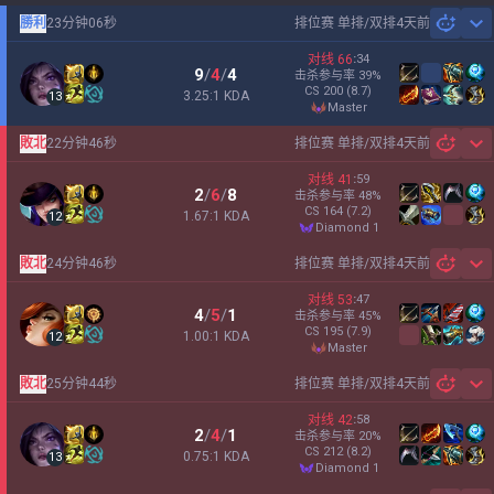
勝利
23分钟06秒
排位赛 单排/双排
4天前
Sh
对线
66
:
34
9
/
4
/
4
击杀参与率
39
%
CS
200
(8.7)
3.25:1 KDA
13
master
敗北
22分钟46秒
排位赛 单排/双排
4天前
Sh
对线
41
:
59
2
/
6
/
8
击杀参与率
48
%
CS
164
(7.2)
1.67:1 KDA
12
diamond 1
敗北
24分钟46秒
排位赛 单排/双排
4天前
Sh
对线
53
:
47
4
/
5
/
1
击杀参与率
45
%
CS
195
(7.9)
1.00:1 KDA
12
master
敗北
25分钟44秒
排位赛 单排/双排
4天前
Sh
对线
42
:
58
2
/
4
/
1
击杀参与率
20
%
CS
212
(8.2)
0.75:1 KDA
13
diamond 1