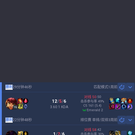
勝利
29分钟46秒
匹配模式
1周前
Sh
对线
50
:
50
12
/
5
/
6
击杀参与率
49
%
CS
161
(5.4)
3.60:1 KDA
16
emerald 2
勝利
22分钟48秒
排位赛 单排/双排
3周前
Sh
对线
58
:
42
1
/
2
/
6
击杀参与率
30
%