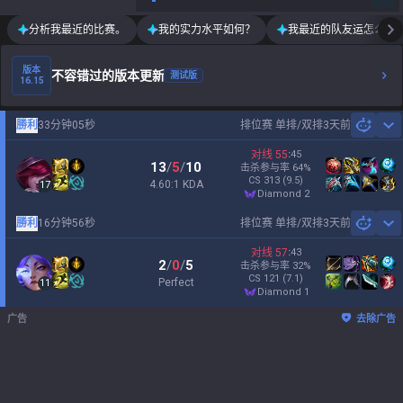
分析我最近的比赛。
我的实力水平如何？
我最近的队友运怎么样
版本
不容错过的版本更新
测试版
16.15
勝利
33分钟05秒
排位赛 单排/双排
3天前
Sh
对线
55
:
45
13
/
5
/
10
击杀参与率
64
%
CS
313
(9.5)
4.60:1 KDA
17
diamond 2
勝利
16分钟56秒
排位赛 单排/双排
3天前
Sh
对线
57
:
43
2
/
0
/
5
击杀参与率
32
%
CS
121
(7.1)
Perfect
11
diamond 1
广告
去除广告