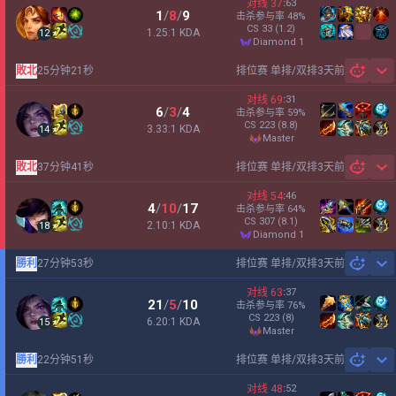
对线
37
:
63
1
/
8
/
9
击杀参与率
48
%
CS
33
(1.2)
1.25:1 KDA
12
diamond 1
敗北
25分钟21秒
排位赛 单排/双排
3天前
Sh
对线
69
:
31
6
/
3
/
4
击杀参与率
59
%
CS
223
(8.8)
3.33:1 KDA
14
master
敗北
37分钟41秒
排位赛 单排/双排
3天前
Sh
对线
54
:
46
4
/
10
/
17
击杀参与率
64
%
CS
307
(8.1)
2.10:1 KDA
18
diamond 1
勝利
27分钟53秒
排位赛 单排/双排
3天前
Sh
对线
63
:
37
21
/
5
/
10
击杀参与率
76
%
CS
223
(8)
6.20:1 KDA
15
master
勝利
22分钟51秒
排位赛 单排/双排
3天前
Sh
对线
48
:
52