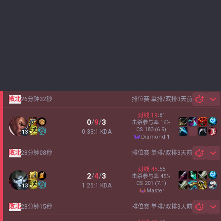
敗北
26分钟32秒
排位赛 单排/双排
3天前
Sh
对线
19
:
81
0
/
9
/
3
击杀参与率
16
%
CS
183
(6.9)
0.33:1 KDA
13
diamond 1
敗北
28分钟08秒
排位赛 单排/双排
3天前
Sh
对线
45
:
55
2
/
4
/
3
击杀参与率
45
%
CS
201
(7.1)
1.25:1 KDA
13
master
敗北
28分钟15秒
排位赛 单排/双排
3天前
Sh