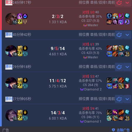
敗北
24分钟17秒
排位赛 单排/双排
1周前
Sh
对线
60
:
40
2
/
3
/
2
击杀参与率
31
%
CS
227
(9.3)
1.33:1 KDA
15
master
勝利
45分钟42秒
排位赛 单排/双排
1周前
Sh
对线
61
:
39
9
/
5
/
14
击杀参与率
43
%
CS
423
(9.3)
4.60:1 KDA
18
master
勝利
29分钟18秒
排位赛 单排/双排
1周前
Sh
对线
53
:
47
11
/
4
/
12
击杀参与率
57
%
CS
264
(9)
5.75:1 KDA
17
diamond 2
勝利
27分钟05秒
排位赛 单排/双排
1周前
Sh
对线
59
:
41
14
/
3
/
4
击杀参与率
75
%
CS
246
(9.1)
6.00:1 KDA
15
diamond 1
广告
去除广告