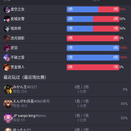
虚空之女
3
胜
2
败
60%
皮城女警
2
胜
2
败
50%
戏命师
1
胜
1
败
50%
流光镜影
0
胜
2
败
0%
逆羽
1
胜
0
败
100%
不破之誓
1
胜
0
败
100%
赏金猎人
0
胜
1
败
0%
最近玩过（最近场比赛）
みかん王
#
0327
0胜 / 2败
0
%
等级
258
2
比赛
えんがわ兵長
#
SNG寿司
1胜 / 1败
50
%
等级
463
2
比赛
JP sanpo king
#
temo
1胜 / 1败
50
%
等级
59
2
比赛
ゆった
#
JP1
0胜 / 2败