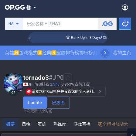
搜索召唤师
玩家名称 +
#NA1
NA
nger Coaching
🏆 Rank Up in 3 Days! Challenger Coaching
英雄
游戏模式
经典
皮肤排行榜
排行榜
观看职业比赛
我的主页
数据统
N
U
N
tornado3
#
JP0
JP
阶梯排名
2,545
(0.963% 占前几名)
链接您的Riot帐户并设置您的个人资料。
93
Update
层级图
上次更新
:
6小时前
概要
风格
英雄
熟练度
游戏直播
全境对战战术