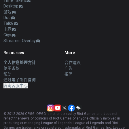
Time Takers
Desktop
游戏
Duo
TalkG
电竞
Gigs
Streamer Overlay
Resources
More
个人信息处理方针
合作建议
使用条款
广告
帮助
招聘
通过电子邮件咨询
咨询客服中心
© 2012-
2026
OP.GG. OP.GG is not endorsed by Riot Games and does not
reflect the views or opinions of Riot Games or anyone officially involved in
producing or managing League of Legends. League of Legends and Riot
Games are trademarks or registered trademarks of Riot Games, Inc. League