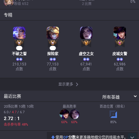
0
%
等级
652
2
比赛
专精
22
10
不破之誓
探险家
虚空之女
皮城女警
210,153

77,153

67,941

62,986

点数
点数
点数
点数
显示更多
最近比赛
20场比赛 10胜 10败
最高胜率
首选位置（排名）
6.0
/
4.7
/
6.7
2.72
: 1
60
%
60
%
85
%
击杀参与率
48
%
使用
OP
分数
来更准确地细分您的技能水平。