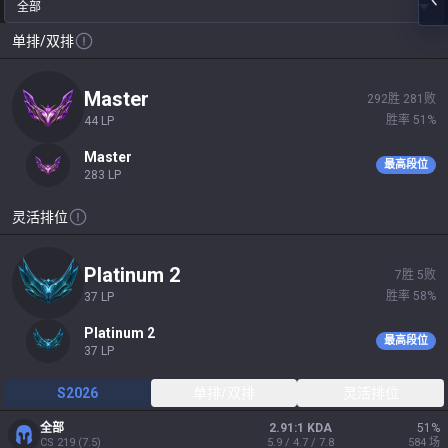
全部
单排/双排
master
292
胜
281
败
胜率
51
%
44
LP
master
最高段位
283
LP
灵活排位
platinum 2
7
胜
5
败
胜率
58
%
37
LP
platinum 2
最高段位
37
LP
S2026
单排/双排
灵活排位
全部
2.91:1 KDA
51
%
CS
219
(
7.5
)
5.9 / 4.7 / 7.8
584
场