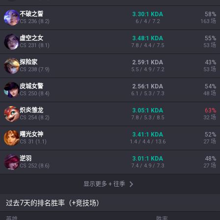
不破之誓
3.30:1 KDA
58
%
CS
236
(
8.2
)
6 / 4 / 7.2
163
场
虚空之女
3.48:1 KDA
55
%
CS
231
(
8.1
)
7.8 / 4.4 / 7.5
53
场
探险家
2.59:1 KDA
43
%
CS
238
(
7.9
)
5.5 / 4.9 / 7.2
53
场
皮城女警
2.56:1 KDA
54
%
CS
250
(
8.4
)
6.1 / 5.3 / 7.3
48
场
炽炎雏龙
3.05:1 KDA
63
%
CS
254
(
8.2
)
7.8 / 5.3 / 8.5
32
场
曙光女神
3.41:1 KDA
52
%
CS
31
(
1.1
)
1.4 / 4.4 / 13.6
27
场
逆羽
3.01:1 KDA
48
%
CS
252
(
8.6
)
7.4 / 4.9 / 7.3
27
场
显示更多
+
往季
过去7天的排名胜率（+竞技场）
英雄
胜率