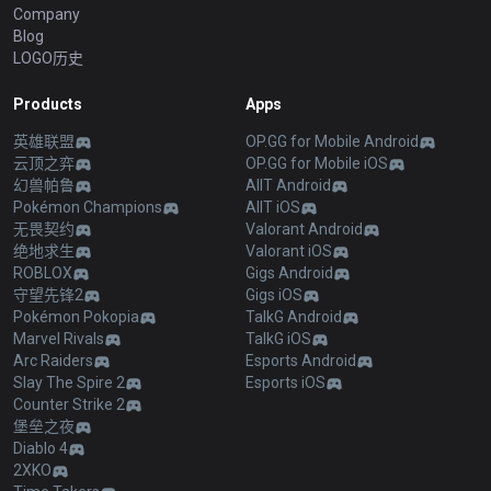
Company
Blog
LOGO历史
Products
Apps
英雄联盟
OP.GG for Mobile Android
云顶之弈
OP.GG for Mobile iOS
幻兽帕鲁
AllT Android
Pokémon Champions
AllT iOS
无畏契约
Valorant Android
绝地求生
Valorant iOS
ROBLOX
Gigs Android
守望先锋2
Gigs iOS
Pokémon Pokopia
TalkG Android
Marvel Rivals
TalkG iOS
Arc Raiders
Esports Android
Slay The Spire 2
Esports iOS
Counter Strike 2
堡垒之夜
Diablo 4
2XKO