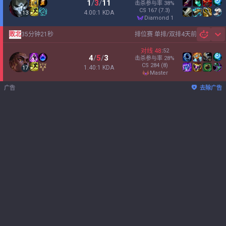
1
/
3
/
11
击杀参与率
38
%
CS
167
(7.3)
4.00:1 KDA
13
diamond 1
敗北
35分钟21秒
排位赛 单排/双排
4天前
Sh
对线
48
:
52
4
/
5
/
3
击杀参与率
28
%
CS
284
(8)
1.40:1 KDA
17
master
广告
去除广告