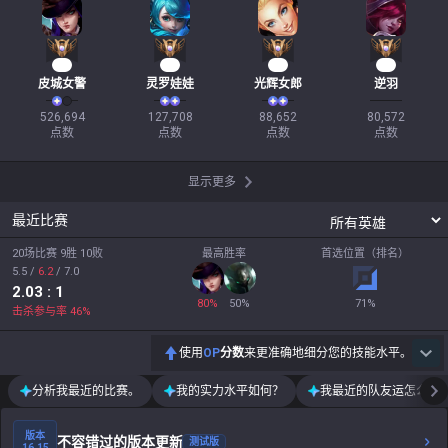
39
14
11
10
皮城女警
灵罗娃娃
光辉女郎
逆羽
526,694

127,708

88,652

80,572

点数
点数
点数
点数
显示更多
最近比赛
20场比赛 9胜 10败
最高胜率
首选位置（排名）
5.5
/
6.2
/
7.0
2.03
: 1
80
%
50
%
71
%
击杀参与率
46
%
使用
OP
分数
来更准确地细分您的技能水平。
分析我最近的比赛。
我的实力水平如何？
我最近的队友运怎么样
版本
不容错过的版本更新
测试版
16.15