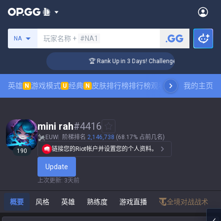
搜索召唤师
玩家名称 +
#NA1
NA
🏆 Rank Up in 3 Days! Challenger Coaching
英雄
游戏模式
经典
皮肤排行榜
排行榜
观看职业比赛
我的主页
数据统
N
U
N
mini rah
#
4416
EUW
阶梯排名
2,146,738
(68.17% 占前几名)
链接您的Riot帐户并设置您的个人资料。
190
Update
上次更新
:
3天前
概要
风格
英雄
熟练度
游戏直播
全境对战战术