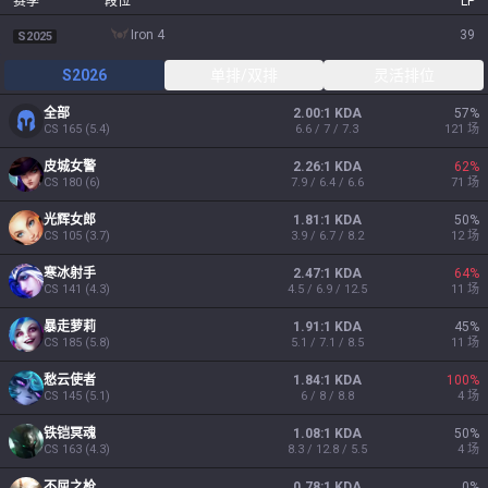
赛季
段位
LP
iron 4
39
S2025
S2026
单排/双排
灵活排位
全部
2.00:1 KDA
57
%
CS
165
(
5.4
)
6.6 / 7 / 7.3
121
场
皮城女警
2.26:1 KDA
62
%
CS
180
(
6
)
7.9 / 6.4 / 6.6
71
场
光辉女郎
1.81:1 KDA
50
%
CS
105
(
3.7
)
3.9 / 6.7 / 8.2
12
场
寒冰射手
2.47:1 KDA
64
%
CS
141
(
4.3
)
4.5 / 6.9 / 12.5
11
场
暴走萝莉
1.91:1 KDA
45
%
CS
185
(
5.8
)
5.1 / 7.1 / 8.5
11
场
愁云使者
1.84:1 KDA
100
%
CS
145
(
5.1
)
6 / 8 / 8.8
4
场
铁铠冥魂
1.08:1 KDA
50
%
CS
163
(
4.3
)
8.3 / 12.8 / 5.5
4
场
不屈之枪
0.78:1 KDA
0
%