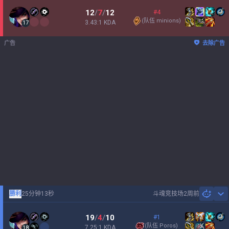
12
/
7
/
12
#4
(
队伍 minions
)
3.43:1 KDA
17
广告
去除广告
勝利
25分钟13秒
斗魂竞技场
2周前
Sh
19
/
4
/
10
#1
(
队伍 Poros
)
7.25:1 KDA
18