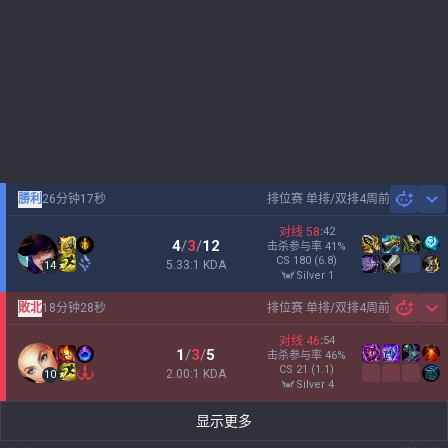
勝利
26分钟17秒
排位赛 单排/双排
4周前
Sh
对线
58
:
42
4
/
3
/
12
击杀参与率
41
%
CS
180
(6.8)
5.33:1 KDA
14
silver 1
敗北
18分钟28秒
排位赛 单排/双排
4周前
Sh
对线
46
:
54
1
/
3
/
5
击杀参与率
46
%
CS
21
(1.1)
2.00:1 KDA
10
silver 4
显示更多