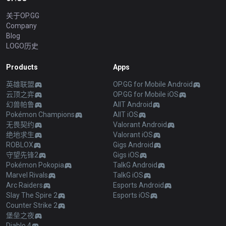
关于OP.GG
Company
Blog
LOGO历史
Products
Apps
英雄联盟
OP.GG for Mobile Android
云顶之弈
OP.GG for Mobile iOS
幻兽帕鲁
AllT Android
Pokémon Champions
AllT iOS
无畏契约
Valorant Android
绝地求生
Valorant iOS
ROBLOX
Gigs Android
守望先锋2
Gigs iOS
Pokémon Pokopia
TalkG Android
Marvel Rivals
TalkG iOS
Arc Raiders
Esports Android
Slay The Spire 2
Esports iOS
Counter Strike 2
堡垒之夜
Diablo 4