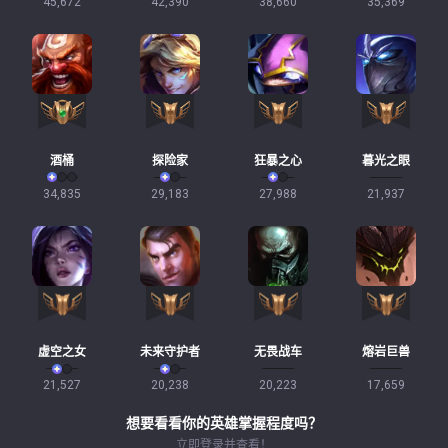
45,672
42,390
38,660
35,369
酒桶
探险家
狂暴之心
暮光之眼
34,835
29,183
27,988
21,937
虚空之女
未来守护者
无畏战车
熔岩巨兽
21,527
20,238
20,223
17,659
想要看看你的英雄掌握程度吗？
立即登录并查看！