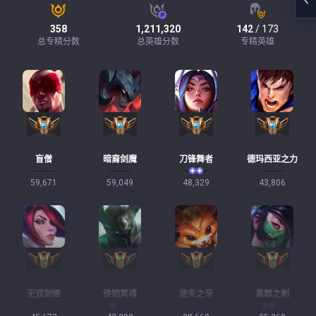
358
1,211,320
142
/ 173
总专精分数
总英雄分数
专精英雄
盲僧
暗裔剑魔
刀锋舞者
德玛西亚之力
59,671
59,049
48,329
43,806
无双剑姬
铁铠冥魂
迷失之牙
离群之刺