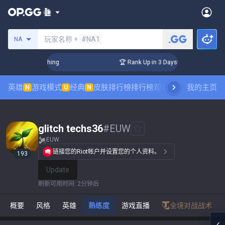
搜索召唤师
玩家名称 +
#NA1
NA
Challenger Coaching
🏆 Rank Up in 3 Days! Challenger Coach
英雄
游戏模式
经典
皮肤排行榜
排行榜
观看职业比赛
我的主页
数据统
N
U
N
glitch techs36
#
EUW
EUW
链接您的Riot帐户并设置您的个人资料。
193
Update
刷新可用时间
:
2分钟后
概要
风格
英雄
熟练度
游戏直播
全境对战战术