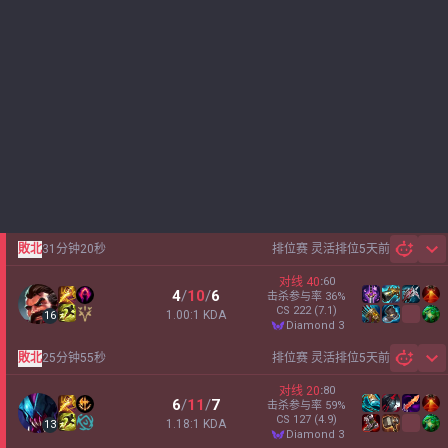
敗北
31分钟20秒
排位赛 灵活排位
5天前
Sh
对线
40
:
60
4
/
10
/
6
击杀参与率
36
%
CS
222
(7.1)
1.00:1 KDA
16
diamond 3
敗北
25分钟55秒
排位赛 灵活排位
5天前
Sh
对线
20
:
80
6
/
11
/
7
击杀参与率
59
%
CS
127
(4.9)
1.18:1 KDA
13
diamond 3