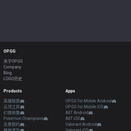
OP.GG
关于OP.GG
Company
Blog
LOGO历史
Products
Apps
英雄联盟
OP.GG for Mobile Android
云顶之弈
OP.GG for Mobile iOS
幻兽帕鲁
AllT Android
Pokémon Champions
AllT iOS
无畏契约
Valorant Android
绝地求生
Valorant iOS