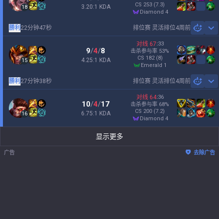
CS
253
(7.3)
3.20:1 KDA
18
diamond 4
勝利
22分钟47秒
排位赛 灵活排位
4周前
Sh
对线
67
:
33
9
/
4
/
8
击杀参与率
53
%
CS
182
(8)
4.25:1 KDA
15
emerald 1
勝利
27分钟38秒
排位赛 灵活排位
4周前
Sh
对线
64
:
36
10
/
4
/
17
击杀参与率
68
%
CS
200
(7.2)
6.75:1 KDA
16
diamond 4
显示更多
广告
去除广告