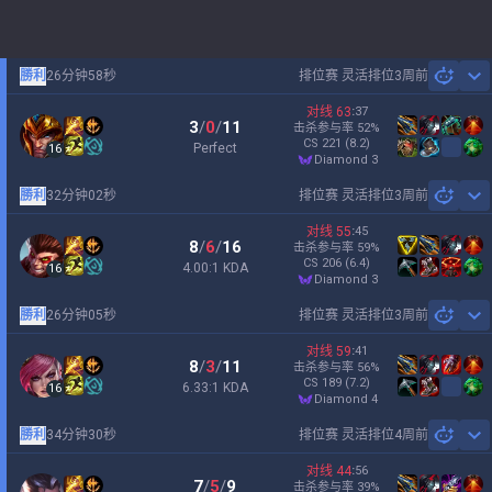
勝利
26分钟58秒
排位赛 灵活排位
3周前
Sh
对线
63
:
37
3
/
0
/
11
击杀参与率
52
%
CS
221
(8.2)
Perfect
16
diamond 3
勝利
32分钟02秒
排位赛 灵活排位
3周前
Sh
对线
55
:
45
8
/
6
/
16
击杀参与率
59
%
CS
206
(6.4)
4.00:1 KDA
16
diamond 3
勝利
26分钟05秒
排位赛 灵活排位
3周前
Sh
对线
59
:
41
8
/
3
/
11
击杀参与率
56
%
CS
189
(7.2)
6.33:1 KDA
16
diamond 4
勝利
34分钟30秒
排位赛 灵活排位
4周前
Sh
对线
44
:
56
7
/
5
/
9
击杀参与率
39
%