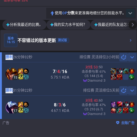
击杀参与率
53
%
使用
OP
分数
来更准确地细分您的技能水平。
分析我最近的比赛。
我的实力水平如何？
我最近的队友运怎么样
版本
不容错过的版本更新
测试版
16.15
勝利
26分钟32秒
排位赛 灵活排位
2小时前
Sh
对线
50
:
50
7
/
4
/
16
击杀参与率
61
%
CS
144
(5.4)
5.75:1 KDA
15
diamond 3
勝利
31分钟22秒
排位赛 灵活排位
5天前
Sh
对线
40
:
60
8
/
3
/
6
击杀参与率
47
%
CS
210
(6.7)
4.67:1 KDA
17
diamond 3
广告
去除广告