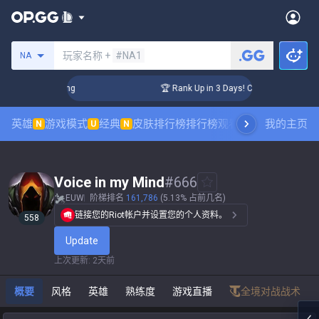
搜索召唤师
玩家名称 +
#NA1
NA
lenger Coaching
🏆 Rank Up in 3 Days! Challenger Coaching
英雄
游戏模式
经典
皮肤排行榜
排行榜
观看职业比赛
我的主页
数据统
N
U
N
Voice in my Mind
#
666
EUW
阶梯排名
161,786
(5.13% 占前几名)
链接您的Riot帐户并设置您的个人资料。
558
Update
上次更新
:
2天前
概要
风格
英雄
熟练度
游戏直播
全境对战战术