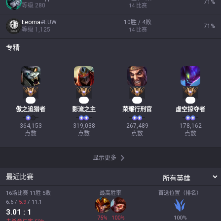
71
%
等级
280
14
比赛
Łeoma
#
EUW
10胜 / 4败
71
%
等级
1,125
14
比赛
专精
36
32
27
19
傲之追猎者
影流之主
荣耀行刑官
虚空掠夺者
364,153

319,038

267,489

178,162

点数
点数
点数
点数
显示更多
最近比赛
16场比赛 11胜 5败
最高胜率
首选位置（排名）
6.6
/
5.9
/
11.1
3.01
: 1
75
%
100
%
100
%