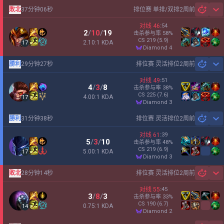
敗北
37分钟06秒
排位赛 单排/双排
2周前
Sh
对线
46
:
54
2
/
10
/
19
击杀参与率
58
%
CS
219
(5.9)
2.10:1 KDA
17
diamond 4
勝利
29分钟27秒
排位赛 灵活排位
2周前
Sh
对线
49
:
51
4
/
3
/
8
击杀参与率
38
%
CS
225
(7.6)
4.00:1 KDA
17
diamond 3
勝利
31分钟38秒
排位赛 灵活排位
2周前
Sh
对线
61
:
39
5
/
3
/
10
击杀参与率
48
%
CS
219
(6.9)
5.00:1 KDA
17
diamond 3
敗北
28分钟14秒
排位赛 灵活排位
2周前
Sh
对线
55
:
45
3
/
8
/
3
击杀参与率
33
%
CS
190
(6.7)
0.75:1 KDA
14
diamond 2