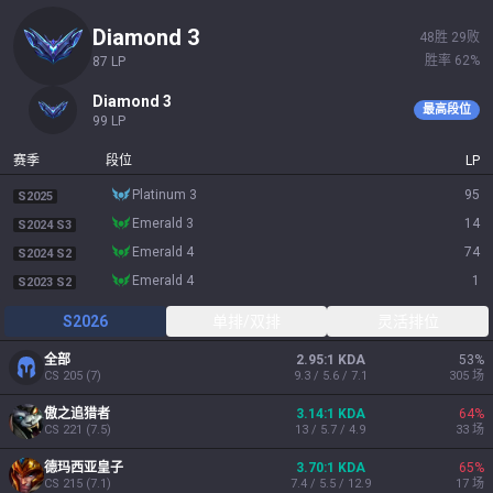
diamond 3
48
胜
29
败
胜率
62
%
87
LP
diamond 3
最高段位
99
LP
赛季
段位
LP
platinum 3
95
S2025
emerald 3
14
S2024 S3
emerald 4
74
S2024 S2
emerald 4
1
S2023 S2
S2026
单排/双排
灵活排位
全部
2.95:1 KDA
53
%
CS
205
(
7
)
9.3 / 5.6 / 7.1
305
场
傲之追猎者
3.14:1 KDA
64
%
CS
221
(
7.5
)
13 / 5.7 / 4.9
33
场
德玛西亚皇子
3.70:1 KDA
65
%
CS
215
(
7.1
)
7.4 / 5.5 / 12.9
17
场