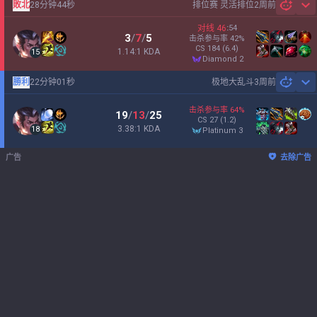
敗北
28分钟44秒
排位赛 灵活排位
2周前
Sh
对线
46
:
54
3
/
7
/
5
击杀参与率
42
%
CS
184
(6.4)
1.14:1 KDA
15
diamond 2
勝利
22分钟01秒
极地大乱斗
3周前
Sh
击杀参与率
64
%
19
/
13
/
25
CS
27
(1.2)
3.38:1 KDA
18
platinum 3
广告
去除广告