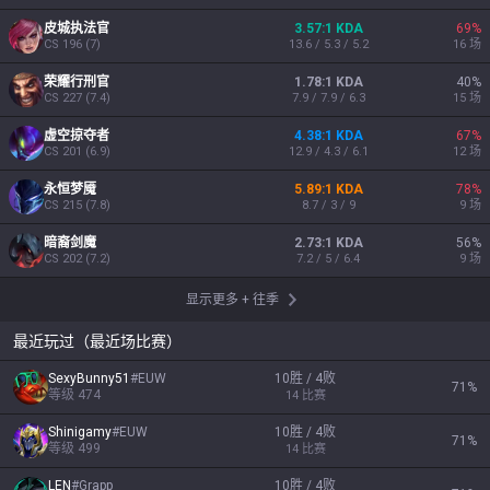
皮城执法官
3.57:1 KDA
69
%
CS
196
(
7
)
13.6 / 5.3 / 5.2
16
场
荣耀行刑官
1.78:1 KDA
40
%
CS
227
(
7.4
)
7.9 / 7.9 / 6.3
15
场
虚空掠夺者
4.38:1 KDA
67
%
CS
201
(
6.9
)
12.9 / 4.3 / 6.1
12
场
永恒梦魇
5.89:1 KDA
78
%
CS
215
(
7.8
)
8.7 / 3 / 9
9
场
暗裔剑魔
2.73:1 KDA
56
%
CS
202
(
7.2
)
7.2 / 5 / 6.4
9
场
显示更多
+
往季
最近玩过（最近场比赛）
SexyBunny51
#
EUW
10胜 / 4败
71
%
等级
474
14
比赛
Shinigamy
#
EUW
10胜 / 4败
71
%
等级
499
14
比赛
LEN
#
Grapp
10胜 / 4败