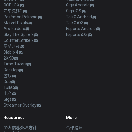
ROBLOX
Gigs Android
守望先锋2
Gigs iOS
Pokémon Pokopia
TalkG Android
Marvel Rivals
TalkG iOS
Arc Raiders
Esports Android
Slay The Spire 2
Esports iOS
Counter Strike 2
堡垒之夜
Diablo 4
2XKO
Time Takers
Desktop
游戏
Duo
TalkG
电竞
Gigs
Streamer Overlay
Resources
More
个人信息处理方针
合作建议