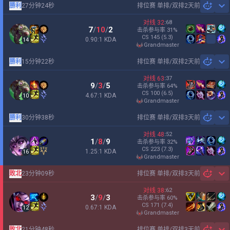
勝利
27分钟24秒
排位赛 单排/双排
2天前
Sh
对线
32
:
68
7
/
10
/
2
击杀参与率
31
%
CS
145
(5.3)
0.90:1 KDA
14
grandmaster
勝利
15分钟22秒
排位赛 单排/双排
2天前
Sh
对线
63
:
37
9
/
3
/
5
击杀参与率
64
%
CS
100
(6.5)
4.67:1 KDA
10
grandmaster
勝利
30分钟38秒
排位赛 单排/双排
3天前
Sh
对线
48
:
52
1
/
8
/
9
击杀参与率
32
%
CS
223
(7.3)
1.25:1 KDA
16
grandmaster
敗北
23分钟09秒
排位赛 单排/双排
3天前
Sh
对线
38
:
62
3
/
9
/
3
击杀参与率
60
%
CS
171
(7.4)
0.67:1 KDA
12
grandmaster
敗北
21分钟48秒
排位赛 单排/双排
3天前