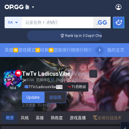
搜索召唤师
玩家名称 +
#NA1
NA
er Coaching
🏆 Rank Up in 3 Days! Challenger Coaching
英雄
游戏模式
经典
皮肤排行榜
排行榜
观看职业比赛
我的主页
数据统
N
U
N
TwTv LadicusVibe
#
Vayne
EUW
阶梯排名
61
(0.0019% 占前几名)
TTV/LadicusVibe
举报
T1的粉丝
904
Update
层级图
上次更新
:
2小时前
概要
风格
英雄
熟练度
游戏直播
全境对战战术