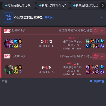
分析我最近的比赛。
我的实力水平如何？
我最近的队友运怎么样
版本
不容错过的版本更新
测试版
16.15
敗北
22分钟13秒
排位赛 单排/双排
20分钟前
Sh
对线
37
:
63
2
/
10
/
3
击杀参与率
56
%
CS
155
(7)
0.50:1 KDA
12
grandmaster
敗北
25分钟22秒
排位赛 单排/双排
1小时前
Sh
对线
54
:
46
9
/
4
/
6
击杀参与率
75
%
CS
203
(8)
3.75:1 KDA
15
grandmaster
广告
去除广告