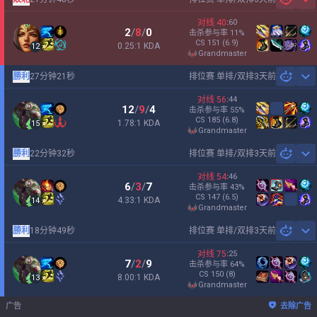
Sh
对线
40
:
60
2
/
8
/
0
击杀参与率
11
%
CS
151
(6.9)
0.25:1 KDA
12
grandmaster
勝利
27分钟21秒
排位赛 单排/双排
3天前
Sh
对线
56
:
44
12
/
9
/
4
击杀参与率
55
%
CS
185
(6.8)
1.78:1 KDA
15
grandmaster
勝利
22分钟32秒
排位赛 单排/双排
3天前
Sh
对线
54
:
46
6
/
3
/
7
击杀参与率
43
%
CS
147
(6.5)
4.33:1 KDA
14
grandmaster
勝利
18分钟49秒
排位赛 单排/双排
3天前
Sh
对线
75
:
25
7
/
2
/
9
击杀参与率
64
%
CS
150
(8)
8.00:1 KDA
13
grandmaster
广告
去除广告