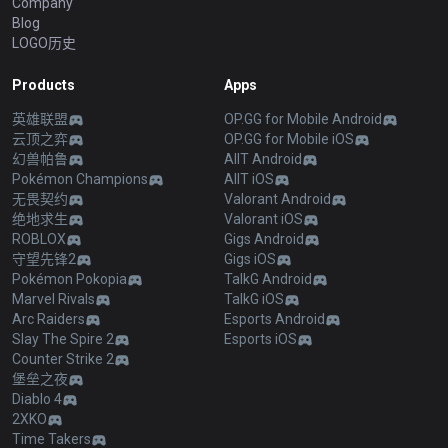
Company
Blog
LOGO历史
Products
Apps
英雄联盟
OP.GG for Mobile Android
云顶之弈
OP.GG for Mobile iOS
幻兽帕鲁
AllT Android
Pokémon Champions
AllT iOS
无畏契约
Valorant Android
绝地求生
Valorant iOS
ROBLOX
Gigs Android
守望先锋2
Gigs iOS
Pokémon Pokopia
TalkG Android
Marvel Rivals
TalkG iOS
Arc Raiders
Esports Android
Slay The Spire 2
Esports iOS
Counter Strike 2
堡垒之夜
Diablo 4
2XKO
Time Takers