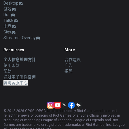
Desktop
游戏
Duo
TalkG
电竞
Gigs
Streamer Overlay
Resources
More
个人信息处理方针
合作建议
使用条款
广告
帮助
招聘
通过电子邮件咨询
咨询客服中心
© 2012-
2026
OP.GG. OP.GG is not endorsed by Riot Games and does not
reflect the views or opinions of Riot Games or anyone officially involved in
producing or managing League of Legends. League of Legends and Riot
Games are trademarks or registered trademarks of Riot Games, Inc. League