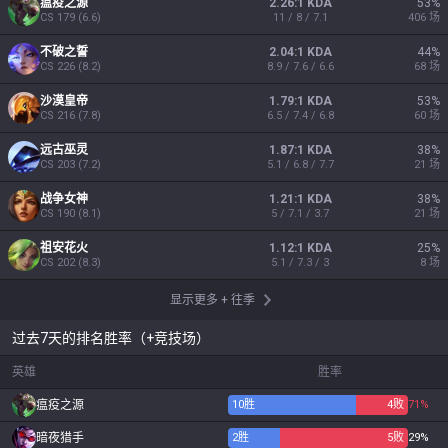
瘟疫之源
2.26:1 KDA
53
%
CS
179
(
6.6
)
11 / 8 / 7.1
406
场
不破之誓
2.04:1 KDA
44
%
CS
226
(
8.2
)
8.9 / 7.6 / 6.6
68
场
沙漠皇帝
1.79:1 KDA
53
%
CS
216
(
7.8
)
6.5 / 7.4 / 6.8
60
场
远古巫灵
1.87:1 KDA
38
%
CS
203
(
7.2
)
5.1 / 6.8 / 7.7
21
场
战争女神
1.21:1 KDA
38
%
CS
190
(
8.1
)
5 / 7.1 / 3.7
21
场
祖安花火
1.12:1 KDA
25
%
CS
202
(
8.3
)
5.1 / 7.3 / 3
8
场
显示更多
+
往季
过去7天的排名胜率（+竞技场）
英雄
胜率
瘟疫之源
10
胜
4
败
71%
暗夜猎手
2
胜
5
败
29%