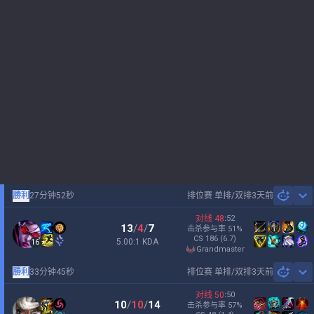
勝利
27分钟52秒
排位赛 单排/双排
3天前
Sh
对线
48
:
52
13
/
4
/
7
击杀参与率
51
%
CS
186
(6.7)
5.00:1 KDA
16
grandmaster
勝利
33分钟45秒
排位赛 单排/双排
3天前
Sh
对线
50
:
50
10
/
10
/
14
击杀参与率
57
%