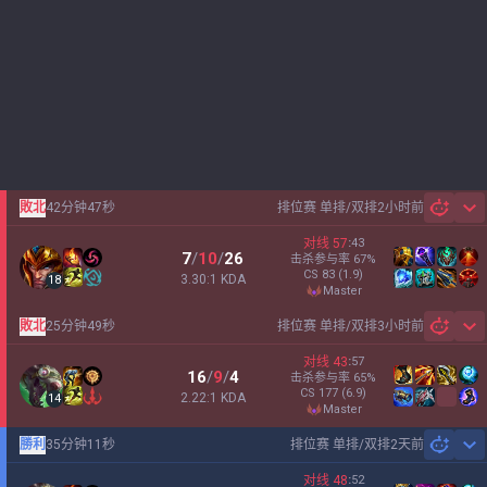
敗北
42分钟47秒
排位赛 单排/双排
2小时前
Sh
对线
57
:
43
7
/
10
/
26
击杀参与率
67
%
CS
83
(1.9)
3.30:1 KDA
18
master
敗北
25分钟49秒
排位赛 单排/双排
3小时前
Sh
对线
43
:
57
16
/
9
/
4
击杀参与率
65
%
CS
177
(6.9)
2.22:1 KDA
14
master
勝利
35分钟11秒
排位赛 单排/双排
2天前
Sh
对线
48
:
52