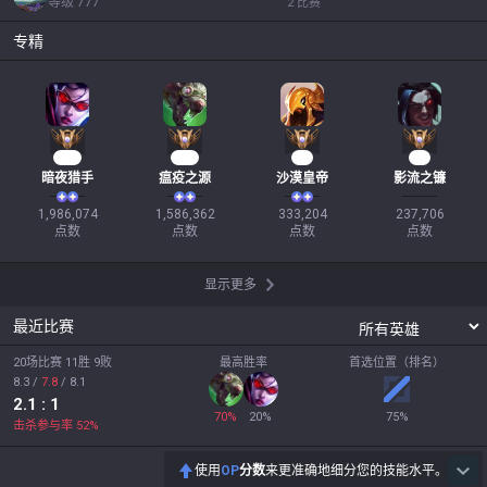
等级
777
2
比赛
专精
183
147
33
22
暗夜猎手
瘟疫之源
沙漠皇帝
影流之镰
1,986,074

1,586,362

333,204

237,706

点数
点数
点数
点数
显示更多
最近比赛
20场比赛 11胜 9败
最高胜率
首选位置（排名）
8.3
/
7.8
/
8.1
2.1
: 1
70
%
20
%
75
%
击杀参与率
52
%
使用
OP
分数
来更准确地细分您的技能水平。