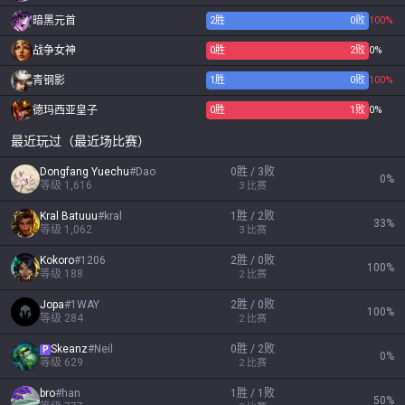
暗黑元首
2
胜
0
败
100%
战争女神
0
胜
2
败
0%
青钢影
1
胜
0
败
100%
德玛西亚皇子
0
胜
1
败
0%
最近玩过（最近场比赛）
Dongfang Yuechu
#
Dao
0胜 / 3败
0
%
等级
1,616
3
比赛
Kral Batuuu
#
kral
1胜 / 2败
33
%
等级
1,062
3
比赛
Kokoro
#
1206
2胜 / 0败
100
%
等级
188
2
比赛
Jopa
#
1WAY
2胜 / 0败
100
%
等级
284
2
比赛
Skeanz
#
Neil
0胜 / 2败
P
0
%
等级
629
2
比赛
bro
#
han
1胜 / 1败
50
%