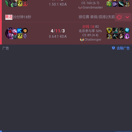
CS
160
(6.7)
1.50:1 KDA
13
grandmaster
敗北
20分钟18秒
排位赛 单排/双排
2天前
Sh
对线
18
:
82
4
/
11
/
3
击杀参与率
50
%
CS
89
(4.4)
0.64:1 KDA
11
challenger
广告
去除广告