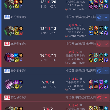
13
/
10
/
20
击杀参与率
56
%
CS
218
(6.2)
3.30:1 KDA
18
grandmaster
勝利
41分钟49秒
排位赛 单排/双排
2天前
Sh
对线
37
:
63
13
/
11
/
13
击杀参与率
53
%
CS
212
(5.1)
2.36:1 KDA
18
grandmaster
敗北
35分钟16秒
排位赛 单排/双排
2天前
Sh
对线
72
:
28
16
/
10
/
11
击杀参与率
54
%
CS
236
(6.7)
2.70:1 KDA
18
grandmaster
勝利
30分钟10秒
排位赛 单排/双排
2天前
Sh
对线
52
:
48
9
/
9
/
14
击杀参与率
41
%
CS
168
(5.6)
2.56:1 KDA
16
grandmaster
敗北
23分钟55秒
排位赛 单排/双排
2天前
Sh
对线
61
:
39
7
/
6
/
2
击杀参与率
53
%