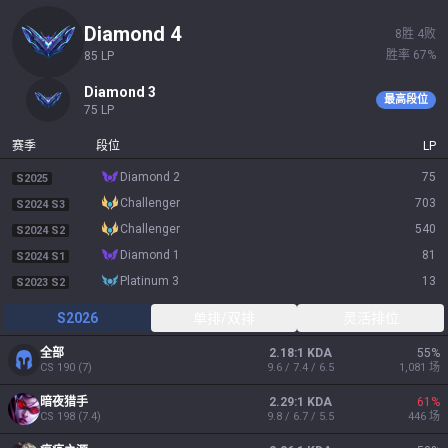
diamond 4
8
胜
4
败
胜率
67
%
85
LP
diamond 3
最高段位
75
LP
赛季
段位
LP
diamond 2
75
S2025
challenger
703
S2024 S3
challenger
540
S2024 S2
diamond 1
81
S2024 S1
platinum 3
13
S2023 S2
S2026
单排/双排
灵活排位
全部
2.18:1 KDA
55
%
CS
190
(
7
)
9.6 / 7.4 / 6.5
1,081
场
暗夜猎手
2.29:1 KDA
61
%
CS
198
(
7.4
)
9.8 / 6.7 / 5.5
446
场