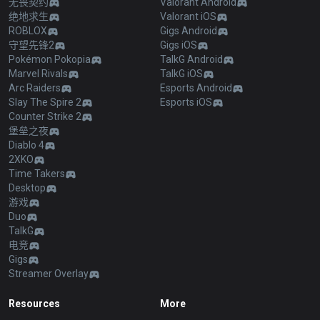
无畏契约
Valorant Android
绝地求生
Valorant iOS
ROBLOX
Gigs Android
守望先锋2
Gigs iOS
Pokémon Pokopia
TalkG Android
Marvel Rivals
TalkG iOS
Arc Raiders
Esports Android
Slay The Spire 2
Esports iOS
Counter Strike 2
堡垒之夜
Diablo 4
2XKO
Time Takers
Desktop
游戏
Duo
TalkG
电竞
Gigs
Streamer Overlay
Resources
More