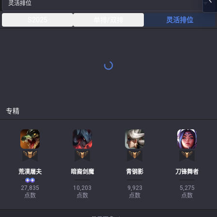
灵活排位
S2025
单排/双排
灵活排位
专精
荒漠屠夫
暗裔剑魔
青钢影
刀锋舞者
27,835

10,203

9,923

5,275

点数
点数
点数
点数