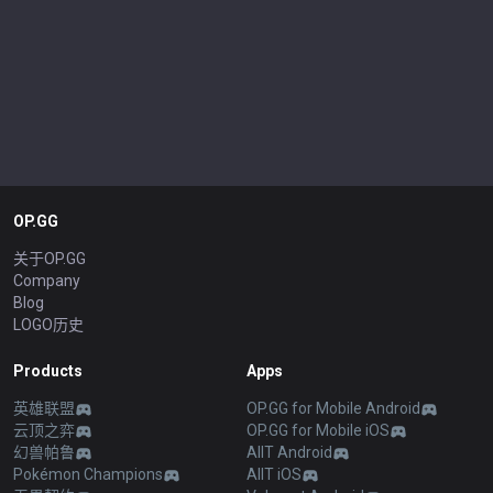
OP.GG
关于OP.GG
Company
Blog
LOGO历史
Products
Apps
英雄联盟
OP.GG for Mobile Android
云顶之弈
OP.GG for Mobile iOS
幻兽帕鲁
AllT Android
Pokémon Champions
AllT iOS