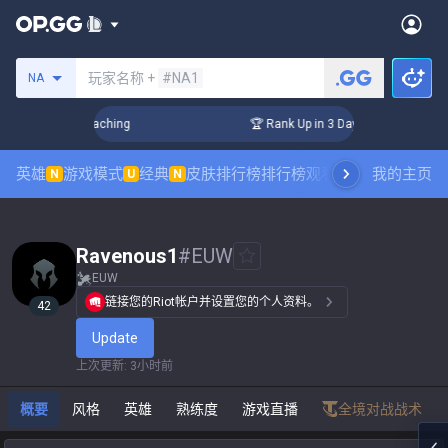
搜索召唤师
玩家名称 +
#NA1
NA
s! Challenger Coaching
🏆 Rank Up in 3 Days! Challenger Co
英雄
游戏模式
经典
皮肤排行榜
排行榜
观看职业比赛
我的主页
数据统
N
U
N
Ravenous1
#
EUW
EUW
链接您的Riot帐户并设置您的个人资料。
42
Update
上次更新
:
3小时前
概要
风格
英雄
熟练度
游戏直播
全境对战战术